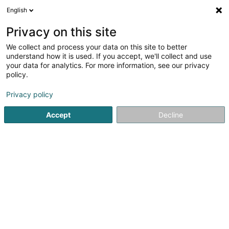
English
DE
Privacy on this site
We collect and process your data on this site to better
Verfeinere deine Suche
understand how it is used. If you accept, we'll collect and use
your data for analytics. For more information, see our privacy
Autour de moi
Heute geöffnet
(0)
policy.
1
Massivholz in Föhren
Ergebnis(se) für
en 246ms
Privacy policy
Startseite
Schreinerei
Massivholz
Föhren
Accept
Decline
1
Alpha Furniere
Europa Allee - Industriepark Region Trier
D-54343
Föhren
Schreinerei