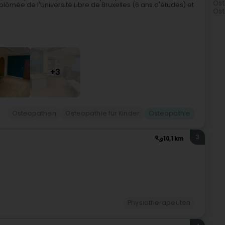
Ost
lômée de l'Université Libre de Bruxelles (6 ans d'études) et
Ost
+3
Osteopathen
Osteopathie für Kinder
Osteopathie
3
10,1 km
Physiotherapeuten