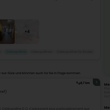
+4
n
Osteopathie
Osteopathen
Osteopathie für Kinder
-sur-Sûre und könnten auch für Sie in Frage kommen.
2
8,7 km
Meh
Phy
ref)
Imm
Hot
Me
l, Ostéopathe D.O, s'adressent plus particulièrement aux