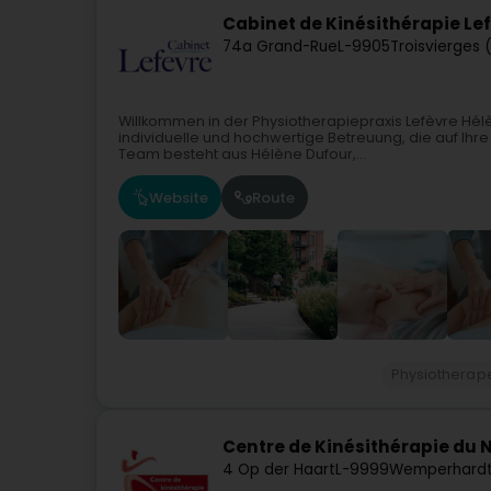
Cabinet de Kinésithérapie Le
74a Grand-Rue
L-9905
Troisvierges 
Willkommen in der Physiotherapiepraxis Lefèvre Hélè
individuelle und hochwertige Betreuung, die auf Ihr
Team besteht aus Hélène Dufour,...
Website
Route
Physiotherap
Centre de Kinésithérapie du 
4 Op der Haart
L-9999
Wemperhardt