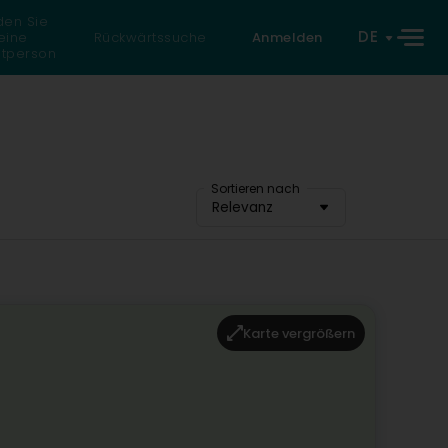
den Sie
DE
eine
Rückwärtssuche
Anmelden
atperson
Sortieren nach
Relevanz
Karte vergrößern