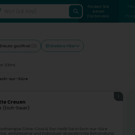
Finden Sie
Fin
einen
Fachmann
Priv
Weitere Filter
Heute geöffnet
(0)
n 33ms
sch-sur-Sûre
1
tte Creuen
e (Esch-Sauer)
iotherapie Crine-Cool & Sac heißt Sie in Esch-sur-Sûre
liche, einfühlsame und individuell abgestimmte Behandlung.