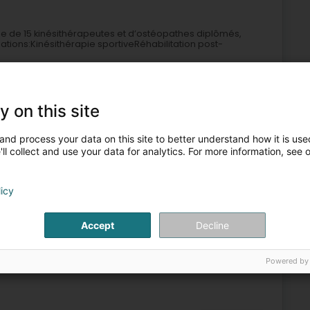
pe de 15 kinésithérapeutes et d’ostéopathes diplômés,
ations:Kinésithérapie sportiveRéhabilitation post-
y on this site
and process your data on this site to better understand how it is used
ll collect and use your data for analytics. For more information, see 
licy
szentrum
Orthopädische Physiotherapie
Osteopathie
Accept
Decline
6
32 km
alfer)
Powered by