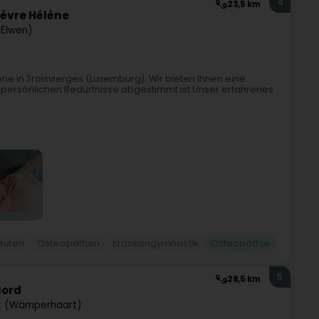
4
23,5 km
févre Hélène
(Ëlwen)
ne in Troisvierges (Luxemburg). Wir bieten Ihnen eine
e persönlichen Bedürfnisse abgestimmt ist.Unser erfahrenes
euten
Osteopathen
Krankengymnastik
Osteopathie
5
28,5 km
Nord
 (Wämperhaart)