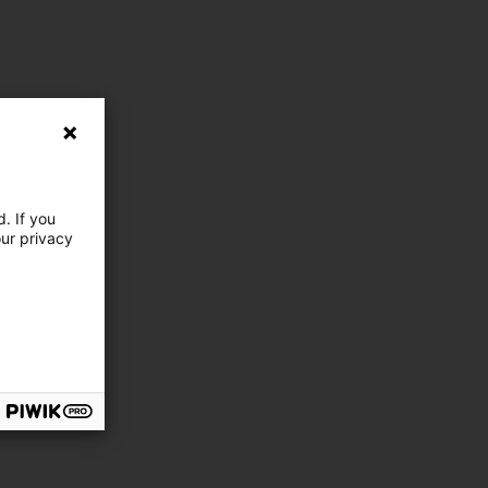
. If you
our privacy