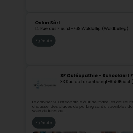
Oskin Sàrl
14 Rue des Fleurs
L-7681
Waldbillig (Waldbëlleg)
Route
SF Ostéopathie – Schoolaert 
83 Rue de Luxembourg
L-8140
Bridel 
Le cabinet SF Ostéopathie à Bridel traite les douleurs c
chaussé, des places de parking sont disponibles dans
vous du lundi au...
Route