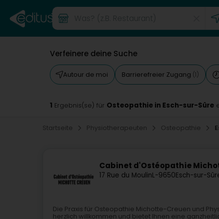
Verfeinere deine Suche
Autour de moi
Barrierefreier Zugang
(1)
1
Osteopathie in Esch-sur-Sûre
Ergebnis(se) für
e
Startseite
Physiotherapeuten
Osteopathie
E
Cabinet d'Ostéopathie Micho
17 Rue du Moulin
L-9650
Esch-sur-Sûr
Die Praxis für Osteopathie Michotte-Creuen und Phys
herzlich willkommen und bietet Ihnen eine ganzheit