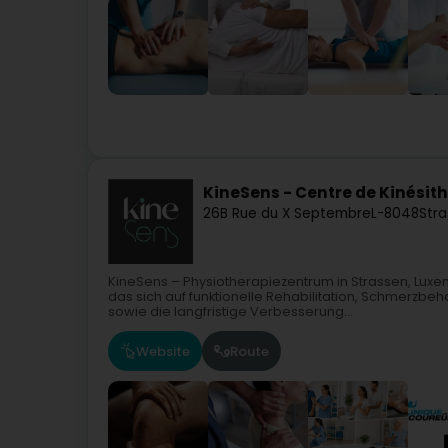
KineSens - Centre de Kinésit
26B Rue du X Septembre
L-8048
Stra
KineSens – Physiotherapiezentrum in Strassen, Luxe
das sich auf funktionelle Rehabilitation, Schmerz
sowie die langfristige Verbesserung...
Website
Route