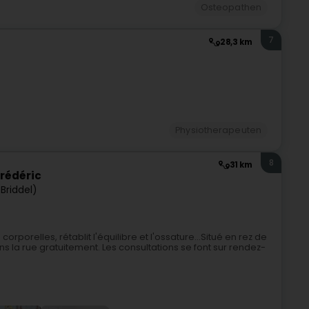
Osteopathen
7
28,3 km
Physiotherapeuten
8
31 km
Frédéric
(Briddel)
orporelles, rétablit l'équilibre et l'ossature...Situé en rez de
 la rue gratuitement. Les consultations se font sur rendez-