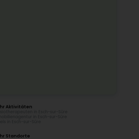
r Aktivitäten
siotherapeuten in Esch-sur-Sûre
obilienagentur in Esch-sur-Sûre
els in Esch-sur-Sûre
hr Standorte