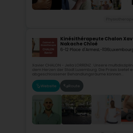
Physiotherap
Kinésithérapeute Chalon Xavi
Nakache Chloé
6-12 Place d'Armes
L-1136
Luxembourg
Xavier CHALON - Jella LORRENZ : Unsere multidiszipl
dem Herzen der Stadt Luxemburg. Die Praxis bietet
abgeschlossener Behandlungsräume können...
Website
Route