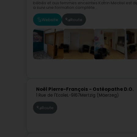
bébés et aux femmes enceintes.Katrin Meckel est dip
a suivi une formation complète...
Website
Route
Noël Pierre-François - Ostéopathe D.O.
1 Rue de l'Ecole
L-9167
Mertzig (Mäerzeg)
Route