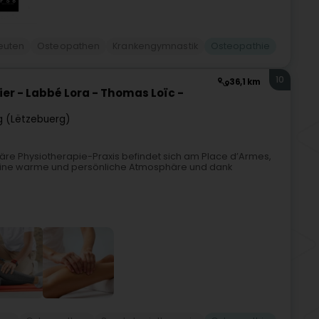
euten
Osteopathen
Krankengymnastik
Osteopathie
10
36,1 km
er - Labbé Lora - Thomas Loïc -
 (Lëtzebuerg)
inäre Physiotherapie-Praxis befindet sich am Place d’Armes,
 eine warme und persönliche Atmosphäre und dank