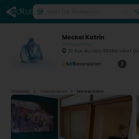
Meckel Katrin
Osteopathen
13 Rue du Lac
L-8808
Arsdorf (U
5
5
rezensionen
Startseite
Osteopathen
Meckel Katrin