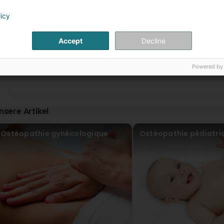
janjic ljiljana
licy
vor 5 Jahr(en)
Accept
Decline
Alda Goncalves
vor 6 Jahr(en)
Powered by
sonja becker
vor 8 Jahr(en)
nsere Artikel
Ostéopathie gynécologique
Ostéopathie pédiatri