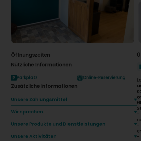
Öffnungszeiten
Ü
Nützliche Informationen
Parkplatz
Online-Reservierung
L
Zusätzliche Informationen
a
K
o
Unsere Zahlungsmittel
E
S
Wir sprechen
-
n
Unsere Produkte und Dienstleistungen
-
e
Unsere Aktivitäten
-