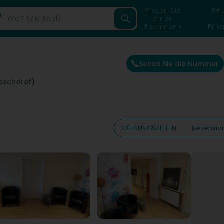
Finden Sie
Fin
einen
Fachmann
Priv
Sehen Sie die Nummer
eschdref)
ÖFFNUNGSZEITEN
Rezensio