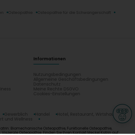
en
Osteopathie
Osteopathie für die Schwangerschaft
Informationen
Nutzungsbedingungen
Allgemeine Geschäftsbedingungen
Datenschutz
iness
Meine Rechte DSGVO
t
Cookies-Einstellungen
Gewerblich
Handel
Hotel, Restaurant, Wirtshaus
rt und Wellness
 Katrin: Biomechanische Osteopathie, Funktionelle Osteopathie,
iszerale Osteopathie. Finden Sie Ihren Kontakt Meckel Katrin auf