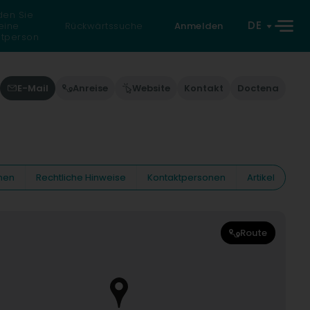
den Sie
DE
eine
Rückwärtssuche
Anmelden
atperson
E-Mail
Anreise
Website
Kontakt
Doctena
nen
Rechtliche Hinweise
Kontaktpersonen
Artikel
Route