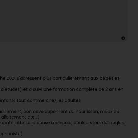
the D.O
, s'adressent plus particulièrement
aux bébés et
ns d'études) et a suivi une formation complète de 2 ans en
 enfants tout comme chez les adultes.
ouchement, bon développement du nourrisson, maux du
, allaitement etc…)
, infertilité sans cause médicale, douleurs lors des règles,
hophoniste)