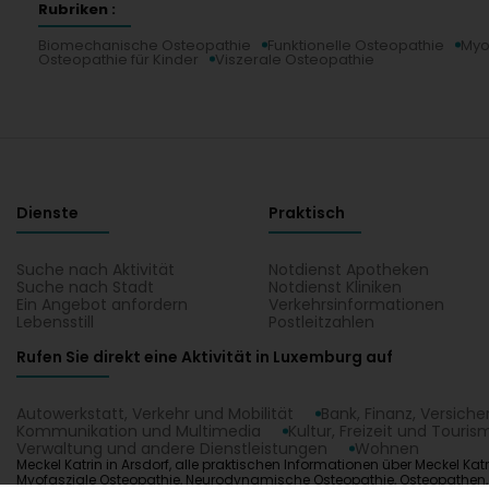
Rubriken :
Biomechanische Osteopathie
Funktionelle Osteopathie
Myo
Osteopathie für Kinder
Viszerale Osteopathie
Dienste
Praktisch
Suche nach Aktivität
Notdienst Apotheken
Suche nach Stadt
Notdienst Kliniken
Ein Angebot anfordern
Verkehrsinformationen
Lebensstill
Postleitzahlen
Rufen Sie direkt eine Aktivität in Luxemburg auf
Autowerkstatt, Verkehr und Mobilität
Bank, Finanz, Versich
Kommunikation und Multimedia
Kultur, Freizeit und Touris
Verwaltung und andere Dienstleistungen
Wohnen
Meckel Katrin in Arsdorf, alle praktischen Informationen über Meckel Ka
Myofasziale Osteopathie, Neurodynamische Osteopathie, Osteopathen, Ost