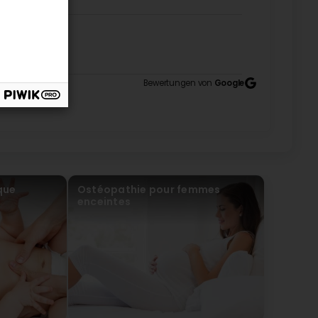
Bewertungen von
Google
que
Ostéopathie pour femmes
enceintes