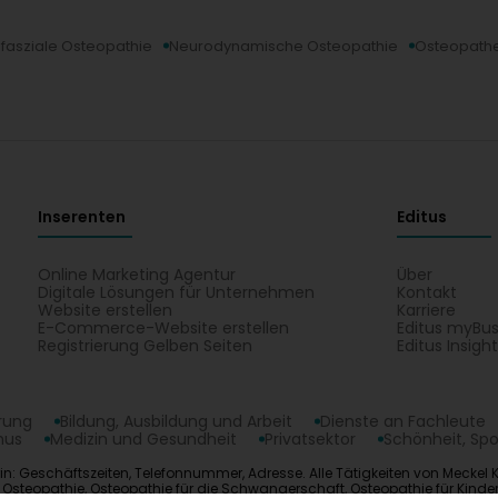
fasziale Osteopathie
Neurodynamische Osteopathie
Osteopath
Inserenten
Editus
Online Marketing Agentur
Über
Digitale Lösungen für Unternehmen
Kontakt
Website erstellen
Karriere
E-Commerce-Website erstellen
Editus myBus
Registrierung Gelben Seiten
Editus Insigh
erung
Bildung, Ausbildung und Arbeit
Dienste an Fachleute
mus
Medizin und Gesundheit
Privatsektor
Schönheit, Spo
trin: Geschäftszeiten, Telefonnummer, Adresse. Alle Tätigkeiten von Meckel
eopathie, Osteopathie für die Schwangerschaft, Osteopathie für Kinder, V