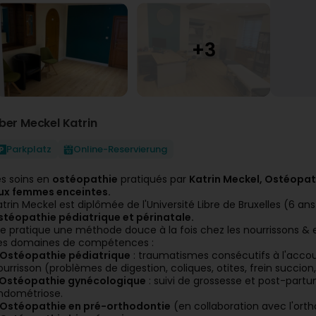
ber Meckel Katrin
Parkplatz
Online-Reservierung
es soins en
ostéopathie
pratiqués par
Katrin Meckel, Ostéopa
ux femmes enceintes.
atrin Meckel est diplômée de l'Université Libre de Bruxelles (6 a
stéopathie pédiatrique et périnatale.
lle pratique une méthode douce à la fois chez les nourrissons &
es domaines de compétences :
Ostéopathie pédiatrique
: traumatismes consécutifs à l'acc
ourrisson (problèmes de digestion, coliques, otites, frein succion
Ostéopathie gynécologique
: suivi de grossesse et post-partum
ndométriose.
Ostéopathie en pré-orthodontie
(en collaboration avec l'ort