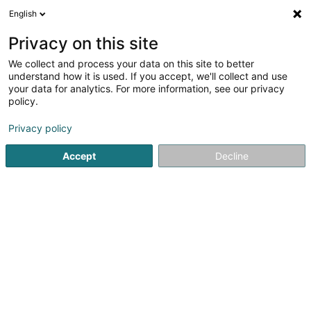
English
DE
Privacy on this site
We collect and process your data on this site to better
Verfeinere deine Suche
understand how it is used. If you accept, we'll collect and use
your data for analytics. For more information, see our privacy
Autour de moi
Bestbewertet
Hausbesuch
(3)
(2)
policy.
14
Überdachung in Esch-sur-Alzette
Ergebnis(se) für
en
Privacy policy
56ms
Accept
Decline
Startseite
Bedachung und Dächer
Überdachung
Esch-s
Toitures JT Traber Schroeder SA
102 Route d'Arlon
L-8210
Mamer (Mamer)