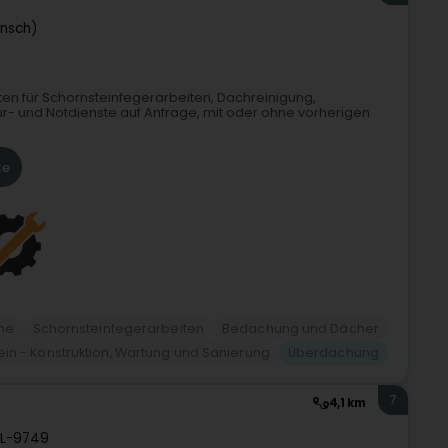
ënsch)
en für Schornsteinfegerarbeiten, Dachreinigung,
r- und Notdienste auf Anfrage, mit oder ohne vorherigen
te
ne
Schornsteinfegerarbeiten
Bedachung und Dächer
in - Konstruktion, Wartung und Sanierung
Überdachung
7
4,1 km
L-9749