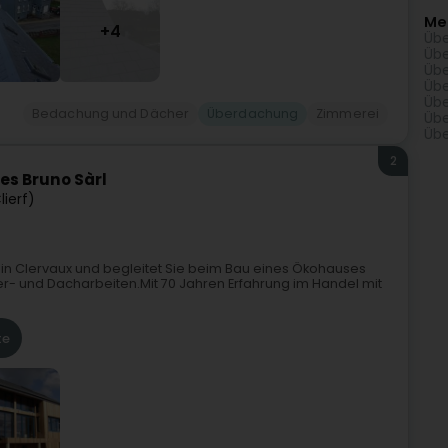
Me
+4
Übe
Übe
Übe
Übe
Übe
Bedachung und Dächer
Überdachung
Zimmerei
Übe
Übe
2
s Bruno Sàrl
lierf)
in Clervaux und begleitet Sie beim Bau eines Ökohauses
er- und Dacharbeiten.Mit 70 Jahren Erfahrung im Handel mit
te