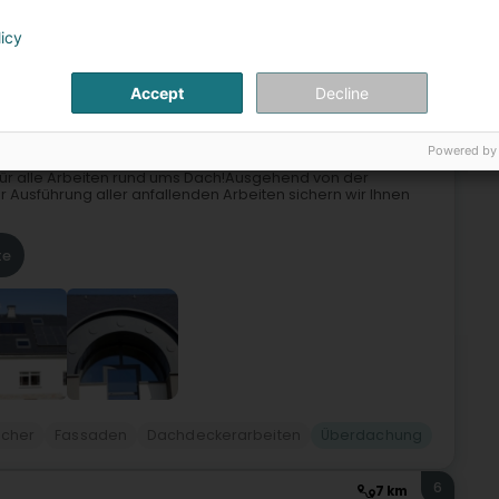
ung und Dächer
Isolierung
Zimmerei
Überdachung
licy
5
6,1 km
Accept
Decline
sselbur)
Powered by
b für alle Arbeiten rund ums Dach!Ausgehend von der
 Ausführung aller anfallenden Arbeiten sichern wir Ihnen
te
cher
Fassaden
Dachdeckerarbeiten
Überdachung
6
7 km