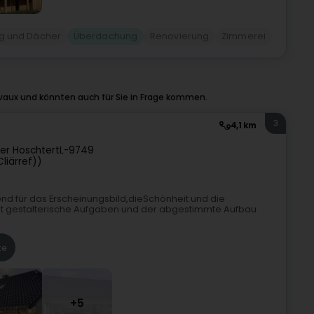
g und Dächer
Überdachung
Renovierung
Zimmerei
vaux und könnten auch für Sie in Frage kommen.
3
4,1 km
der Hoschtert
L-9749
liärref))
dend für das Erscheinungsbild,dieSchönheit und die
lt gestalterische Aufgaben und der abgestimmte Aufbau
te
+5