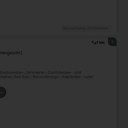
Bedachung und Dächer
8
7 km
(Hengescht)
hren Dachdecker-, Zimmerer-, Dachdecker- und
helfen, Ihre Bau-, Renovierungs-, Reparatur- oder
te