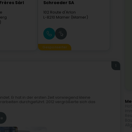
rères Sàrl
Schroeder SA
ee
102 Route d'Arlon
erg
L-8210
Mamer (Mamer)
)
Gesponserter
1
det. Er hat in der ersten Zeit vorwiegend kleine
Meh
beiten durchgeführt. 2012 vergrößerte sich das
Hot
Imm
Res
te
Bau
All