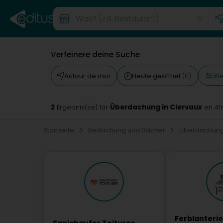
Verfeinere deine Suche
Wei
Autour de moi
Heute geöffnet
(0)
2
Überdachung in Clervaux
Ergebnis(se) für
en 41
Startseite
Bedachung und Dächer
Überdachun
Ferblanterie