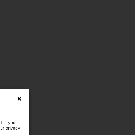
. If you
our privacy