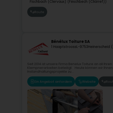
Fischbach (Clervaux) (Fëschbech (Cliärref))
Route
Bénélux Toiture SA
1 Haaptstrooss
L-9753
Heinerscheid 
Seit 2014 ist unsere Firma Benelux Toiture an all I
Klempnerarbeiten beteiligt. Heute können wir Ihnen 
Instandhaltungsprojekte zu...
Ein Angebot anfordern
Website
Rou