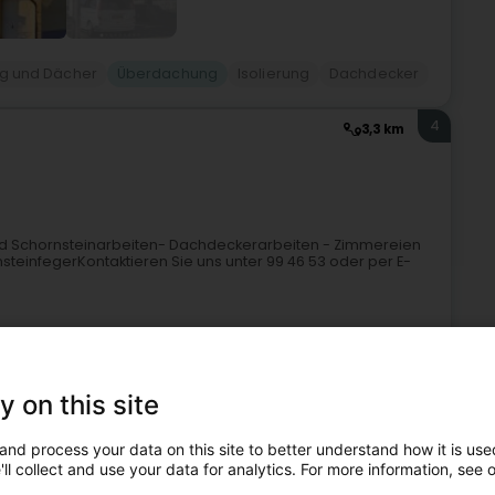
g und Dächer
Überdachung
Isolierung
Dachdecker
4
3,3 km
 und Schornsteinarbeiten- Dachdeckerarbeiten - Zimmereien
teinfegerKontaktieren Sie uns unter 99 46 53 oder per E-
y on this site
+1
and process your data on this site to better understand how it is used
ll collect and use your data for analytics. For more information, see 