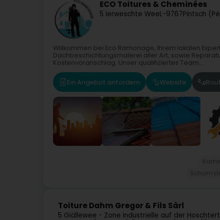
ECO Toitures & Cheminées
5 Ierweschte Wee
L-9767
Pintsch (P
Willkommen bei Eco Ramonage, Ihrem lokalen Expert
Dachbeschichtungsmalerei aller Art, sowie Reparatu
Kostenvoranschlag. Unser qualifiziertes Team...
Ein Angebot anfordern
Website
Rou
Kami
Schornste
Toiture Dahm Gregor & Fils Sàrl
5 Giällewee - Zone Industrielle auf der Hoschtert