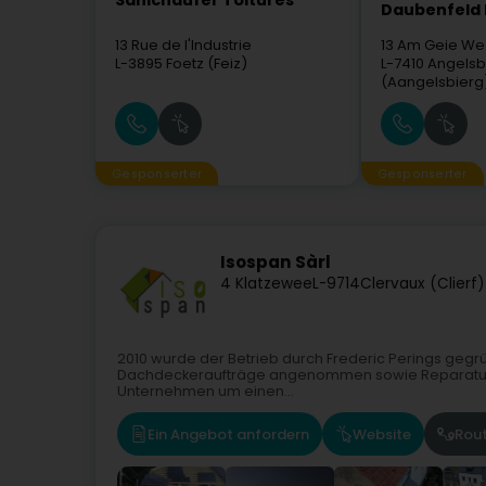
Sanichaufer Toitures
Daubenfeld F
13 Rue de l'Industrie
13 Am Geie W
L-3895
Foetz (Feiz)
L-7410
Angelsb
(Aangelsbierg
Gesponserter
Gesponserter
Isospan Sàrl
4 Klatzewee
L-9714
Clervaux (Clierf)
2010 wurde der Betrieb durch Frederic Perings gegrün
Dachdeckeraufträge angenommen sowie Reparaturar
Unternehmen um einen...
Ein Angebot anfordern
Website
Rou