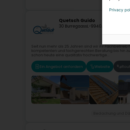
Bedach
Privacy po
Quetsch Guido
30 Burregaass
L-9940
Asselborn (Aa
Seit nun mehr als 25 Jahren sind wir ihr Fachbetrie
kompetenten und fachgerechten Beratung bis hin zur
schon heute eine qualitativ hochwertige...
Ein Angebot anfordern
Website
Rou
Bedachung und Dä