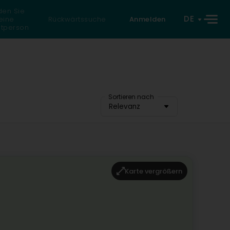
den Sie
DE
eine
Rückwärtssuche
Anmelden
atperson
Sortieren nach
Relevanz
Karte vergrößern