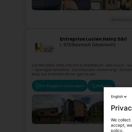
Bedachun
Entreprise Lucien Heinz Sàrl
L-9763
Marnach (Maarnech)
LUCIEN HEINZ SARL mit Sitz in MARNACH- Alle Dach-
- Spenglerarbeiten- Dachfenster-Isolierung- Schorns
Mail, wir erstellen Ihnen gerne ein...
Ein Angebot anfordern
Website
English
Privac
We collect 
accept, we'
policy.