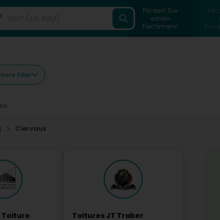
Finden Sie
Fin
einen
Fachmann
Priv
tere Filter
ms
g
Clervaux
 Toiture
Toitures JT Traber