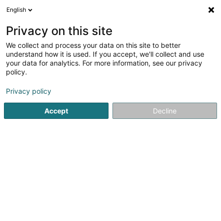
English
DE
Privacy on this site
We collect and process your data on this site to better
Verfeinere deine Suche
understand how it is used. If you accept, we'll collect and use
your data for analytics. For more information, see our privacy
Autour de moi
Luxembourg
Bestbewertet
(39)
(79)
policy.
189
Senior
Ergebnis(se) für
en 51ms
Privacy policy
Startseite
Verwaltung und andere Dienstleistungen
Sozialer
Accept
Decline
Senior Hôtel - La Résidence Services
d'Echternach
9 Rue de l'Hôpital
L-6448
Echternach (Iechternach)