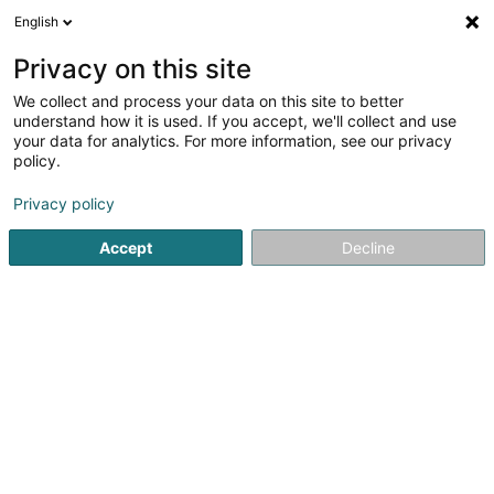
English
DE
Privacy on this site
We collect and process your data on this site to better
Verfeinere deine Suche
understand how it is used. If you accept, we'll collect and use
your data for analytics. For more information, see our privacy
Autour de moi
Consthum
Bestbewertet
In
(1)
(5)
policy.
10
Gewachstes Parkett
Ergebnis(se) für
en 47ms
Privacy policy
Startseite
Parkett und Fußboden
Gewachstes Parkett
Accept
Decline
Peinture Phillipps Sàrl
7 Rue de Godbrange
L-6118
Junglinster (Jonglënster)