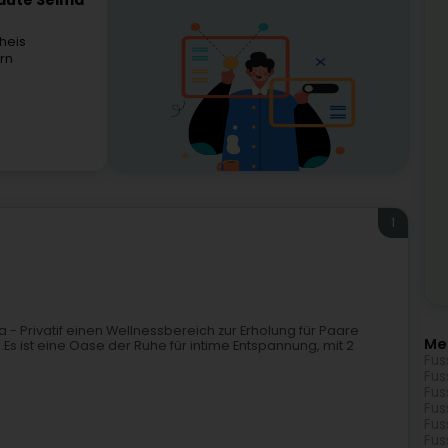
eauté Selma
heis
rn
1
- Privatif einen Wellnessbereich zur Erholung für Paare
Me
.Es ist eine Oase der Ruhe für intime Entspannung, mit 2
Fus
Fus
Fus
Fus
Fus
Fus