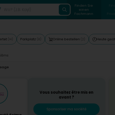
Finden Sie
Fin
einen
Fachmann
Priv
rtet
Parkplatz
Online bestellen
Heute geö
(14)
(8)
(2)
58ms
ssage
Vous souhaitez être mis en
avant ?
Sponsoriser ma société