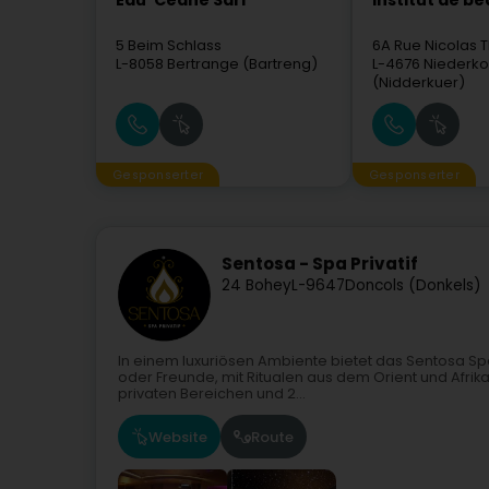
Eau' Ceane Sàrl
Institut de b
5 Beim Schlass
6A Rue Nicolas T
L-8058
Bertrange (Bartreng)
L-4676
Niederko
(Nidderkuer)
Gesponserter
Gesponserter
Sentosa - Spa Privatif
24 Bohey
L-9647
Doncols (Donkels)
In einem luxuriösen Ambiente bietet das Sentosa Spa 
oder Freunde, mit Ritualen aus dem Orient und Afrika
privaten Bereichen und 2...
Website
Route