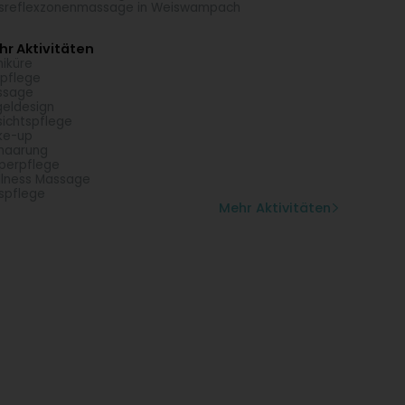
sreflexzonenmassage in Weiswampach
r Aktivitäten
iküre
pflege
ssage
eldesign
ichtspflege
ke-up
haarung
perpflege
lness Massage
spflege
Mehr Aktivitäten