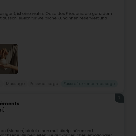
dingen), ist eine wahre Oase des Friedens, die ganz dem
 ausschließlich für weibliche Kundinnen reserviert und
o
Massage
Fussmassage
Fussreflexzonenmassage
7
Éléments
ng)
n (Mersch) bietet einen multidisziplinären und
rwachsene.Wir begleiten Sie auf körperlicher, emotionaler