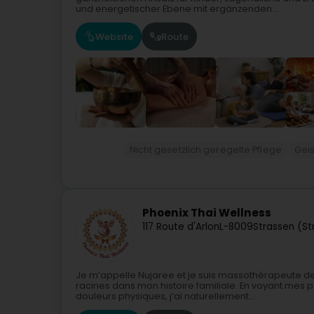
und energetischer Ebene mit ergänzenden...
Website
Route
Nicht gesetzlich geregelte Pflege
Geis
Phoenix Thai Wellness
117 Route d'Arlon
L-8009
Strassen (St
Je m’appelle Nujaree et je suis massothérapeute d
racines dans mon histoire familiale. En voyant mes pa
douleurs physiques, j’ai naturellement...