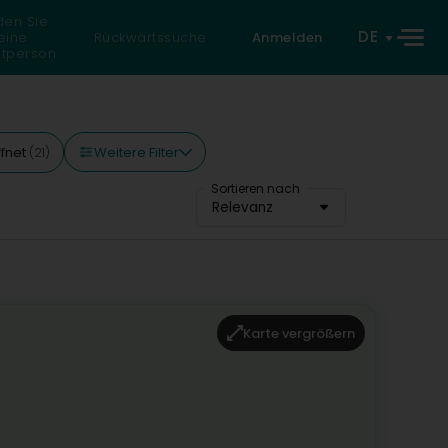
den Sie
DE
eine
Rückwärtssuche
Anmelden
atperson
Weitere Filter
ffnet
(21)
Sortieren nach
Relevanz
Karte vergrößern