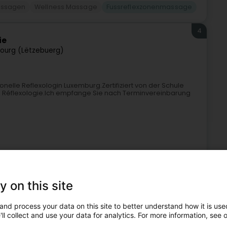
assagen
Wellness Massage
Fussreflexzonenmassage
4
ie
ourg (Lëtzebuerg)
lle Reflexologin Luxemburg.Zertifiziert von der Schule
 de Réflexologie.Ich empfange Sie nach Terminvereinbarung
y on this site
agen
Reflexzonenmassage
Fussreflexzonenmassage
and process your data on this site to better understand how it is used
ll collect and use your data for analytics. For more information, see 
5