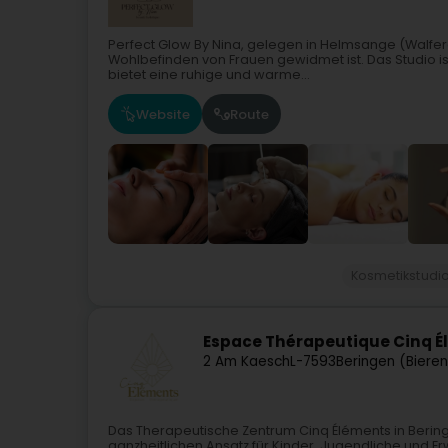
Perfect Glow By Nina, gelegen in Helmsange (Walfer
Wohlbefinden von Frauen gewidmet ist. Das Studio ist
bietet eine ruhige und warme...
Website
Route
Kosmetikstudi
Espace Thérapeutique Cinq 
2 Am Kaesch
L-7593
Beringen (Biere
Das Therapeutische Zentrum Cinq Éléments in Beringe
ganzheitlichen Ansatz für Kinder, Jugendliche und E