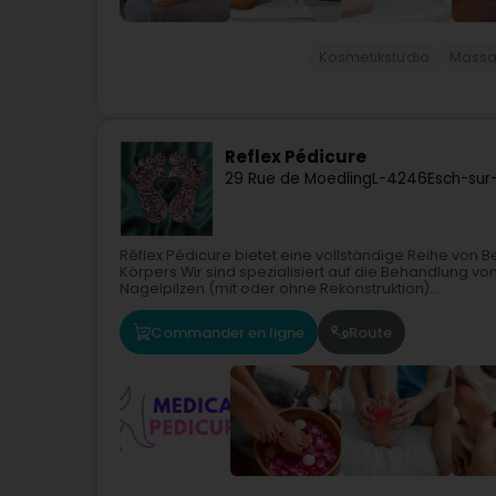
Kosmetikstudio
Mass
Reflex Pédicure
29 Rue de Moedling
L-4246
Esch-sur
Réflex Pédicure bietet eine vollständige Reihe von 
Körpers.Wir sind spezialisiert auf die Behandlung
Nagelpilzen (mit oder ohne Rekonstruktion)...
Commander en ligne
Route