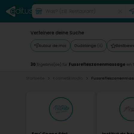
Verfeinere deine Suche
Autour de moi
Dudelange
Bestbewe
(4)
30
Fussreflexzonenmassage
Ergebnis(se) für
en 
Startseite
Kosmetikstudio
Fussreflexzonenma