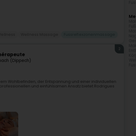
Fus
Meh
Man
Fuß
Ma
ellness
Wellness Massage
Fussreflexzonenmassage
Nag
Ges
Ma
2
Ent
thérapeute
Kör
Wel
pach (Dippech)
Fus
z dem Wohlbefinden, der Entspannung und einer individuellen
professionellen und einfühlsamen Ansatz bietet Rodrigues