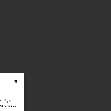
. If you
our privacy