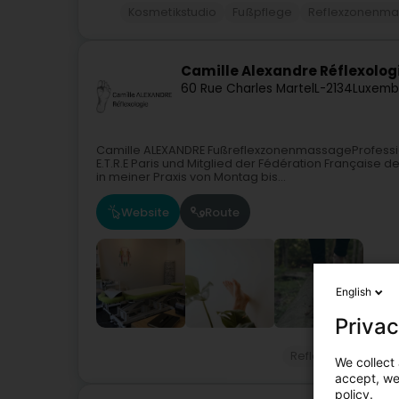
Kosmetikstudio
Fußpflege
Reflexzonenm
Camille Alexandre Réflexolog
60 Rue Charles Martel
L-2134
Luxemb
Camille ALEXANDRE FußreflexzonenmassageProfessione
E.T.R.E Paris und Mitglied der Fédération Française
in meiner Praxis von Montag bis...
Website
Route
English
Privac
Reflexzonenmass
We collect 
accept, we'
policy.