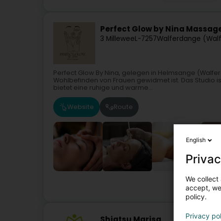
Perfect Glow by Nina Massag
3 Millewee
L-7257
Walferdange (Walf
Perfect Glow By Nina, gelegen in Helmsange (Walfer
Wohlbefinden von Frauen gewidmet ist. Das Studio ist
bietet eine ruhige und warme...
Website
Route
English
Privac
We collect 
Kosmetikstu
accept, we'
policy.
Privacy po
Shiatsu Marisa