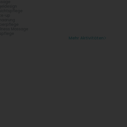
ssage
eldesign
ichtspflege
ke-up
haarung
perpflege
lness Massage
spflege
Mehr Aktivitäten