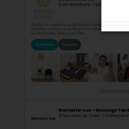
3 Um Wandhaff
L-7435
Hollenfels (
Shiatsu in Luxemburg mit Marisa Scheitler-AntognoliMar
SHIATSU-Schule, empfängt Sie in einem ruhigen und 
wohltuenden Wirkungen des...
Website
Route
Kosmetikstudi
Namaste-Lux - Massage Tan
21 Rue Henri de Stein
L-7349
Heisdor