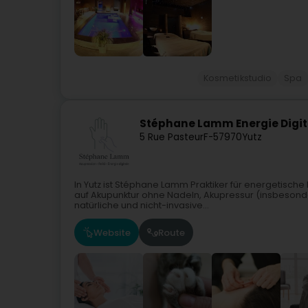
Kosmetikstudio
Spa
Stéphane Lamm Energie Digit
5 Rue Pasteur
F-57970
Yutz
In Yutz ist Stéphane Lamm Praktiker für energetische
auf Akupunktur ohne Nadeln, Akupressur (insbesondere
natürliche und nicht-invasive...
Website
Route