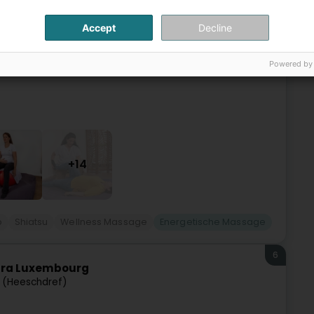
Huelmes)
Accept
Decline
isa Scheitler-Antognoli, zertifizierte Praktikerin der IOKAI-
Powered by
harmonischen Raum in Luxemburg. Sie lädt Sie ein, die
+14
o
Shiatsu
Wellness Massage
Energetische Massage
6
tra Luxembourg
f (Heeschdref)