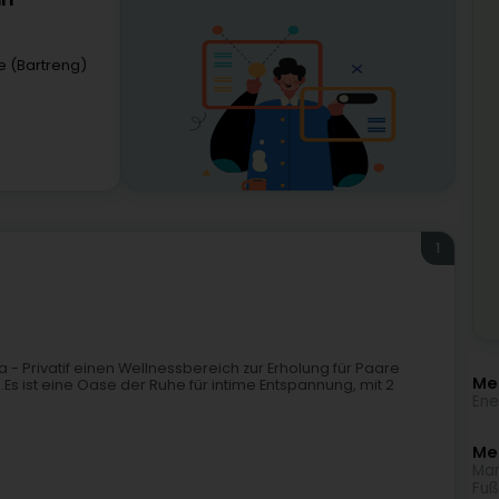
rl
e (Bartreng)
1
- Privatif einen Wellnessbereich zur Erholung für Paare
Me
.Es ist eine Oase der Ruhe für intime Entspannung, mit 2
Ene
Meh
Man
Fuß