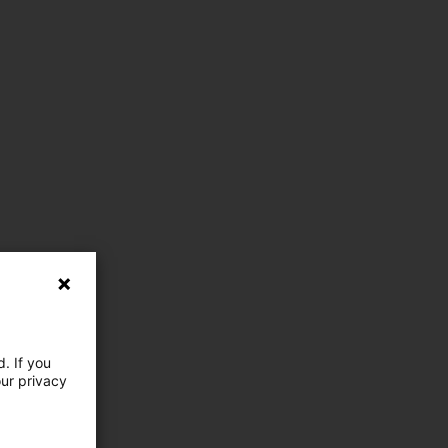
. If you
our privacy