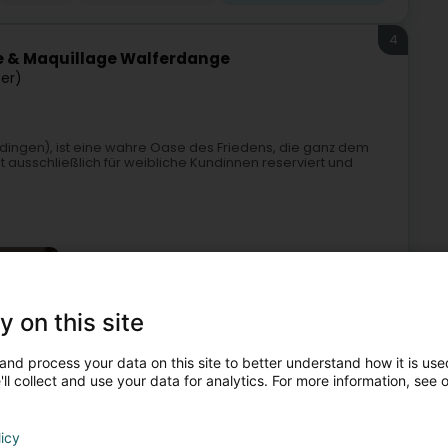
4
e & Maquillage Walferdange
er)
dingen), ist eine wahre Oase des Friedens, die ganz dem
 ausschließlich für weibliche Kundinnen reserviert und
y on this site
and process your data on this site to better understand how it is used
dio
Massage
Fussmassage
Energetische Massage
ll collect and use your data for analytics. For more information, see 
5
licy