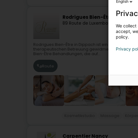
English
Privac
Rodrigues Bien-Être - Masso
89 Route de Luxembourg
L-4972
Dip
We collect 
accept, we'
policy.
Rodrigues Bien-Être in Dippach ist ein Ort, der gan
Privacy po
therapeutischen Betreuung gewidmet ist. Mit einem 
Bien-Être Behandlungen, die auf...
Route
Kosmetikstudio
Massage
Körpe
Carpentier Nancy