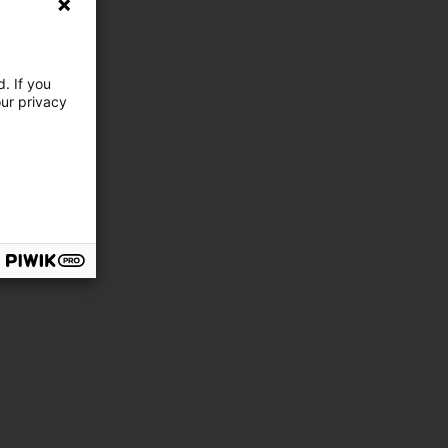
. If you
our privacy