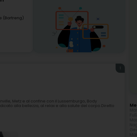
rl
e (Bartreng)
1
ionville, Metz e al confine con il Lussemburgo, Body
Meh
ato alla bellezza, al relax e alla salute del corpo.Diretto
Man
Fuß
Ma
Nag
Ges
Ma