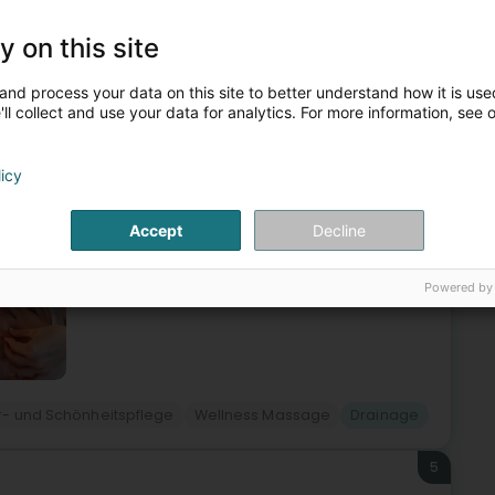
4
y on this site
thérapeute
pach (Dippech)
and process your data on this site to better understand how it is used
ll collect and use your data for analytics. For more information, see 
z dem Wohlbefinden, der Entspannung und einer individuellen
licy
professionellen und einfühlsamen Ansatz bietet Rodrigues
Accept
Decline
Powered by
r- und Schönheitspflege
Wellness Massage
Drainage
5