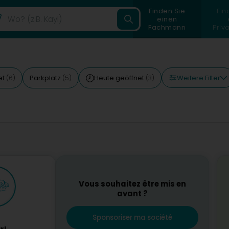
Finden Sie
Fin
einen
Fachmann
Priv
Weitere Filter
et
Parkplatz
Heute geöffnet
(6)
(5)
(3)
Vous souhaitez être mis en
avant ?
Sponsoriser ma société