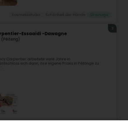
Kosmetikstudio
Schönheit der Hände
Drainage
3
arpentier-Essaaidi -Dawagne
 (Péiteng)
ncy Carpentier arbeitete viele Jahre in
tschloss sich dann, ihre eigene Praxis in Pétange zu
..
Physiotherapeuten
Lymphdrainage
Drainage