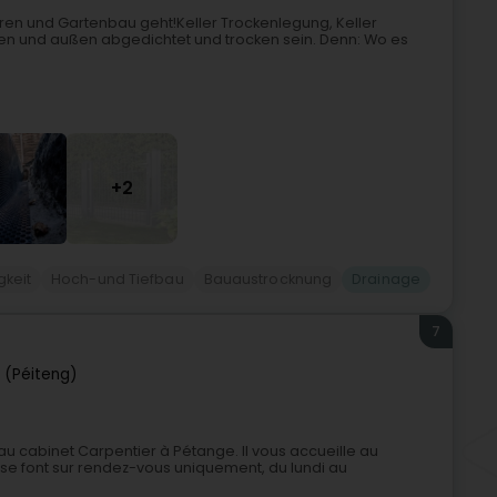
eren und Gartenbau geht!Keller Trockenlegung, Keller
innen und außen abgedichtet und trocken sein. Denn: Wo es
+2
keit
Hoch-und Tiefbau
Bauaustrocknung
Drainage
7
 (Péiteng)
u cabinet Carpentier à Pétange. Il vous accueille au
 se font sur rendez-vous uniquement, du lundi au