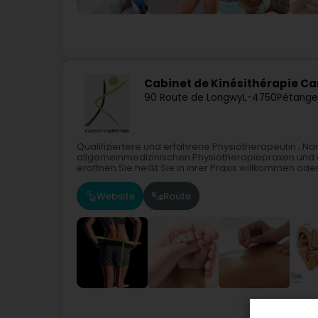
Cabinet de Kinésithérapie C
90 Route de Longwy
L-4750
Pétange
Qualifiziertere und erfahrene Physiotherapeutin ; Na
allgemeinmedizinischen Physiotherapiepraxen und en
eröffnen.Sie heißt Sie in ihrer Praxis willkommen oder.
Website
Route