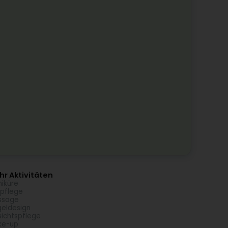
r Aktivitäten
iküre
pflege
ssage
eldesign
ichtspflege
ke-up