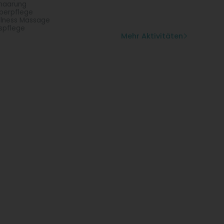
haarung
perpflege
lness Massage
spflege
Mehr Aktivitäten