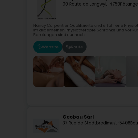
90 Route de Longwy
L-4750
Pétange
Nancy Carpentier Qualifizierte und erfahrene Physiot
im allgemeinen Physiotherapie Schränke und vor kur
Beratungen sind nur nach...
Website
Route
Geobau Sàrl
37 Rue de Stadtbredimus
L-5408
Bou