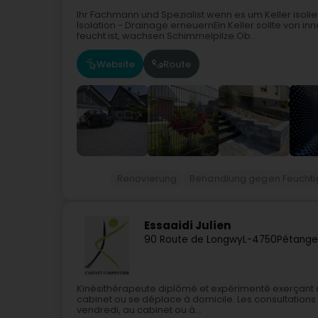
Ihr Fachmann und Spezialist wenn es um Keller isoli
Isolation - Drainage erneuernEin Keller sollte von 
feucht ist, wachsen Schimmelpilze.Ob...
Website
Route
Renovierung
Behandlung gegen Feuchtig
Essaaidi Julien
90 Route de Longwy
L-4750
Pétange
Kinésithérapeute diplômé et expérimenté exerçant a
cabinet ou se déplace à domicile. Les consultations
vendredi, au cabinet ou à...