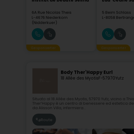
Institut de beauté Selma
Eau' Ceane Sà
6A Rue Nicolas Theis
5 Beim Schlass
L-4676
Niederkorn
L-8058
Bertrang
(Nidderkuer)
Gesponserter
Gesponserter
Body Ther'Happy Eurl
18 Allée des Myotis
F-57970
Yutz
Situato al 18 Allée des Myotis, 57970 Yutz, vicino a Th
Ther’Happy è un centro di benessere ed estetica dedic
da Alisson Villa, infermiera...
Route