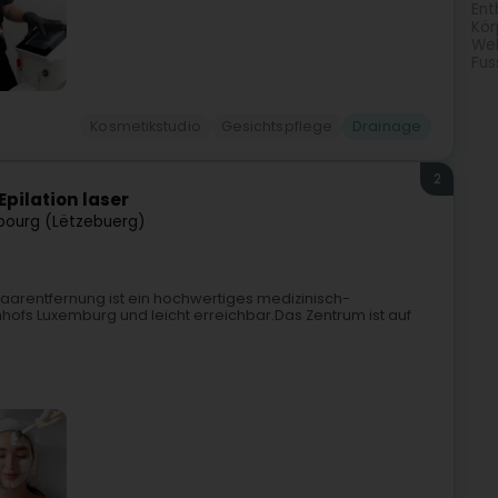
Ent
Kör
Wel
Fus
Kosmetikstudio
Gesichtspflege
Drainage
2
Epilation laser
ourg (Lëtzebuerg)
aarentfernung ist ein hochwertiges medizinisch-
nhofs Luxemburg und leicht erreichbar.Das Zentrum ist auf