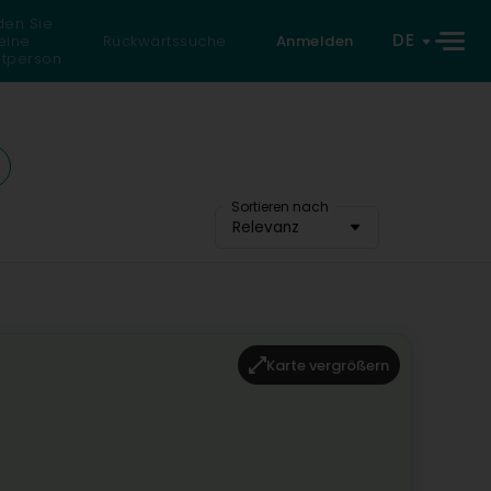
den Sie
DE
eine
Rückwärtssuche
Anmelden
atperson
Sortieren nach
Relevanz
Karte vergrößern