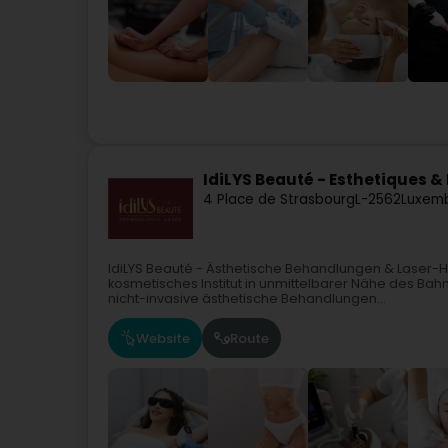
IdiLYS Beauté - Esthetiques & 
4 Place de Strasbourg
L-2562
Luxemb
IdiLYS Beauté - Ästhetische Behandlungen & Laser-H
kosmetisches Institut in unmittelbarer Nähe des Bah
nicht-invasive ästhetische Behandlungen...
Website
Route