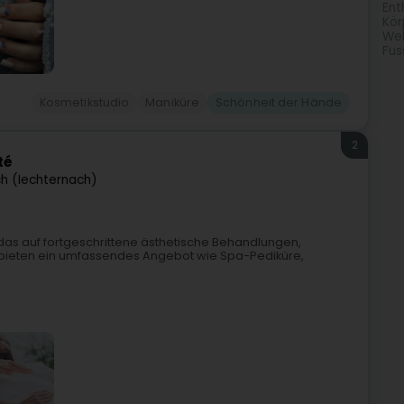
Ent
Kör
Wel
Fus
Kosmetikstudio
Maniküre
Schönheit der Hände
2
té
h (Iechternach)
, das auf fortgeschrittene ästhetische Behandlungen,
Wir bieten ein umfassendes Angebot wie Spa-Pediküre,