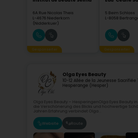
Institut de beauté Selma
Eau' Ceane Sà
6A Rue Nicolas Theis
5 Beim Schlass
L-4676
Niederkorn
L-8058
Bertrang
(Nidderkuer)
Gesponserter
Gesponserter
Olga Eyes Beauty
10-12 Allée de la Jeunesse Sacrifiée
Hesperange (Hesper)
Olga Eyes Beauty – HesperingenOlga Eyes Beauty in H
die Verschönerung des Blicks und hochwertige Schön
Jahren Erfahrung verbindet Olga...
Website
Route