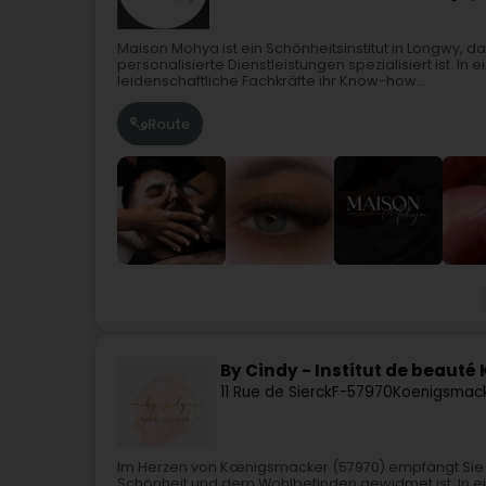
Maison Mohya ist ein Schönheitsinstitut in Longwy,
personalisierte Dienstleistungen spezialisiert ist. In
leidenschaftliche Fachkräfte ihr Know-how...
Route
By Cindy - Institut de beaut
11 Rue de Sierck
F-57970
Koenigsmac
Im Herzen von Kœnigsmacker (57970) empfängt Sie d
Schönheit und dem Wohlbefinden gewidmet ist. In e