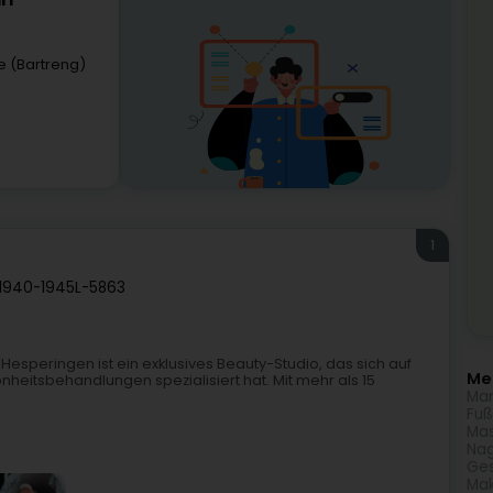
rl
e (Bartreng)
1
 1940-1945
L-5863
esperingen ist ein exklusives Beauty-Studio, das sich auf
Meh
heitsbehandlungen spezialisiert hat. Mit mehr als 15
Man
Fuß
Ma
Nag
Ges
Ma