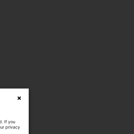
. If you
our privacy