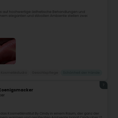
 das auf hochwertige ästhetische Behandlungen und
 einem eleganten und stilvollen Ambiente stellen zwei
Kosmetikstudio
Gesichtspflege
Schönheit der Hände
7
é Koenigsmacker
ker
as Kosmetikinstitut By Cindy in einem Raum, der ganz der
inem warmen und gepflegten Ambiente bringt Cindy über 17