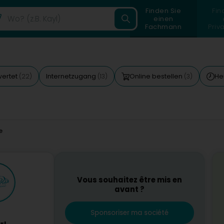
Finden Sie
Fin
einen
Fachmann
Priv
wertet
Internetzugang
Online bestellen
He
(22)
(13)
(3)
e
Vous souhaitez être mis en
avant ?
Sponsoriser ma société