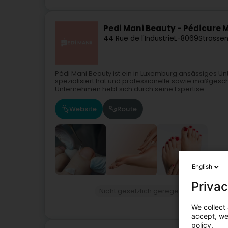
Pedi Mani Beauty - Pédicure
44 Rue de l'Industrie
L-8069
Strassen
Pédi Mani Beauty ist ein in Luxemburg ansässiges U
spezialisiert hat und professionelle sowie maßgesc
Unternehmen hebt sich durch seine Expertise...
Website
Route
English
Privac
Nicht gesetzlich geregelte Pflege
Me
We collect 
accept, we'
policy.