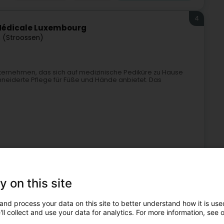
4
 Médicale Luxembourg
 (Stroossen)
nternehmen, das sich auf medizinische Pediküre zu Hause
hneiderte Pflege für Füße und Hände anbietet. Das
y on this site
dizinische Fusspflege zu Hause
Medizinische Fußpflege
Schönheit der Hände
and process your data on this site to better understand how it is used
ll collect and use your data for analytics. For more information, see 
5