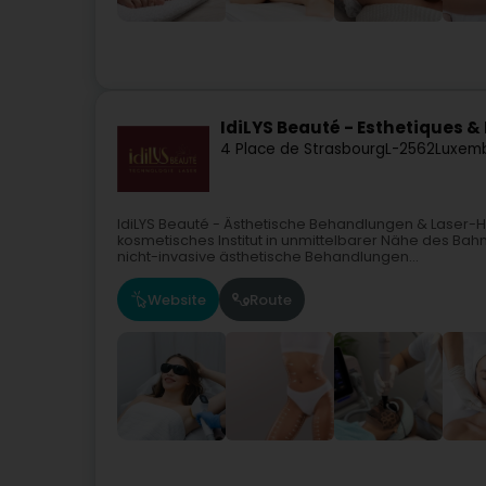
IdiLYS Beauté - Esthetiques & 
4 Place de Strasbourg
L-2562
Luxemb
IdiLYS Beauté - Ästhetische Behandlungen & Laser-H
kosmetisches Institut in unmittelbarer Nähe des Bah
nicht-invasive ästhetische Behandlungen...
Website
Route