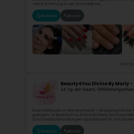
Jahre Erfahrung in der Kosmetik ein,...
Website
Route
Kosmet
Beauty4You Divine By Marly -
24 Op der Haart
L-9999
Wemperhard
Kosmetikstudio in Wemperhardt – Shopping Cente
gelegen, ist Beauty4You Divine By Marly ein Kosmeti
Schönheitsbehandlungen spezialisiert ist. Das Studio.
Website
Route