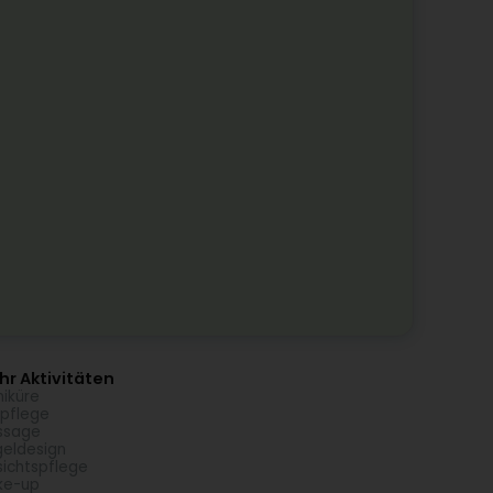
r Aktivitäten
iküre
pflege
ssage
eldesign
ichtspflege
ke-up