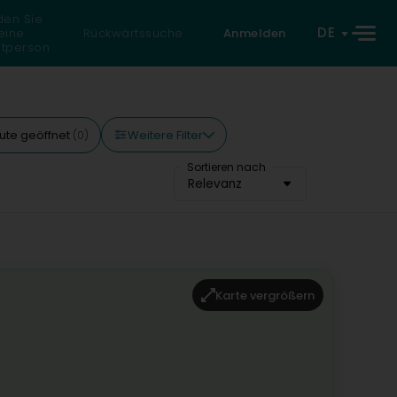
den Sie
DE
eine
Rückwärtssuche
Anmelden
atperson
Weitere Filter
ute geöffnet
(0)
Sortieren nach
Relevanz
Karte vergrößern