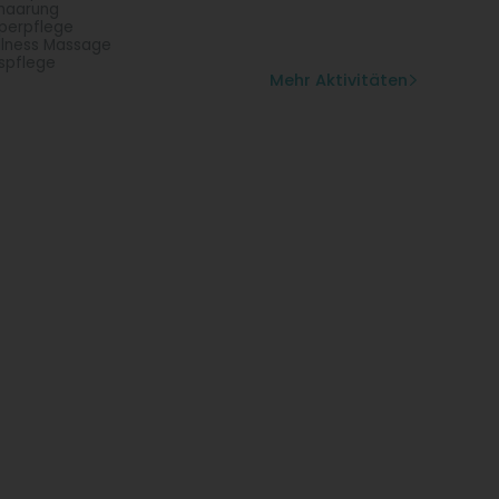
haarung
perpflege
lness Massage
spflege
Mehr Aktivitäten