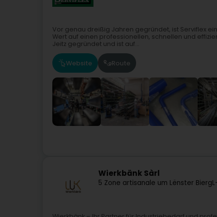
Vor genau dreißig Jahren gegründet, ist Serviflex 
Wert auf einen professionellen, schnellen und effizi
Jeitz gegründet und ist auf...
Website
Route
Wierkbänk Sàrl
5 Zone artisanale um Lënster Bierg
L
Wierkbänk – Ihr Partner für Industriebedarf und prof