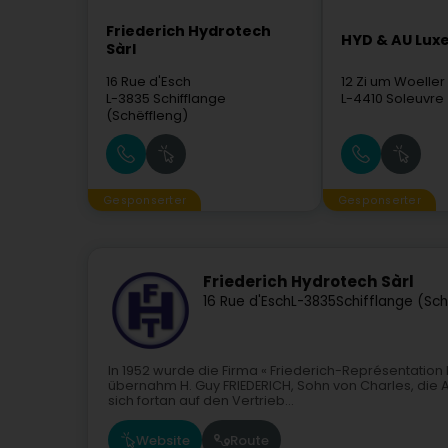
Friederich Hydrotech
HYD & AU Lu
Sàrl
16 Rue d'Esch
12 Zi um Woeller
L-3835
Schifflange
L-4410
Soleuvre
(Schëffleng)
Gesponserter
Gesponserter
Friederich Hydrotech Sàrl
16 Rue d'Esch
L-3835
Schifflange (Sc
In 1952 wurde die Firma « Friederich-Représentation 
übernahm H. Guy FRIEDERICH, Sohn von Charles, die Ak
sich fortan auf den Vertrieb...
Website
Route