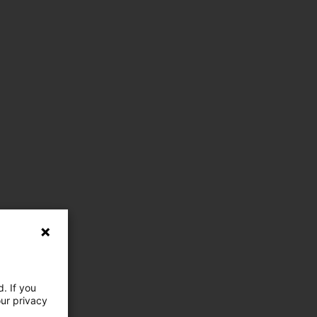
. If you
our privacy