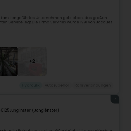
ein familiengeführtes Unternehmen geblieben, das großen
enten Service legt.Die Firma Serviflex wurde 1991 von Jacques
+2
Hydraulik
Autozubehör
Rohrverbindungen
7
-6125
Junglinster (Jonglënster)
essionelle BetriebsausstattungWierkbänk ist Ihr zuverlässiger