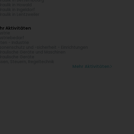
raulik in Bettembourg
raulik in Howald
raulik in Ingeldorf
raulik in Lentzweiler
r Aktivitäten
ustrie
ustriebedarf
ten - Industrie
sonenschutz und -sicherheit - Einrichtungen
raulische Geräte und Maschinen
raulische Geräte
sen, Steuern, Regeltechnik
Mehr Aktivitäten