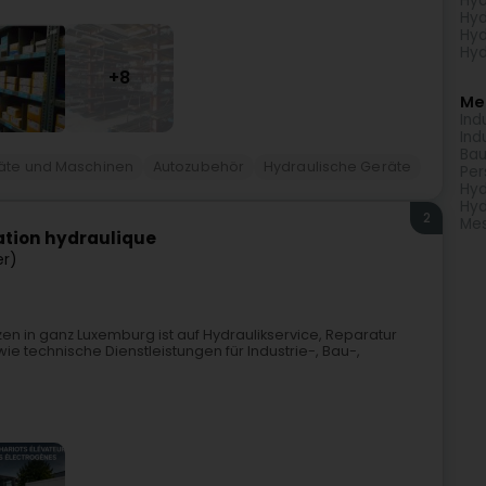
Hyd
Hyd
Hyd
Hyd
+8
Meh
Ind
Ind
Bau
äte und Maschinen
Autozubehör
Hydraulische Geräte
Per
Hyd
Hyd
2
Mes
ration hydraulique
er)
tzen in ganz Luxemburg ist auf Hydraulikservice, Reparatur
 technische Dienstleistungen für Industrie-, Bau-,