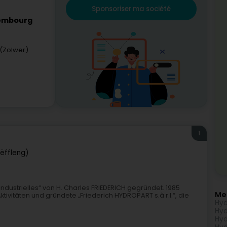
Sponsoriser ma société
xembourg
 (Zolwer)
1
hëffleng)
Industrielles“ von H. Charles FRIEDERICH gegründet. 1985
Me
tivitäten und gründete „Friederich HYDROPART s.à r.l.“, die
Hyd
Hyd
Hyd