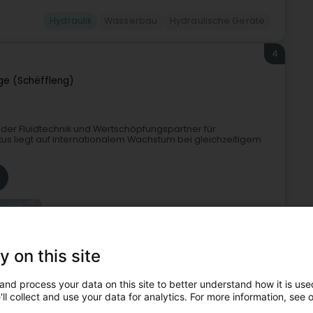
Hydraulik
Wasserbau
Hydraulische Geräte
4
nge (Schëffleng)
 der Fluidtechnik und Wertschöpfungspartner für
us liegt auf internationalem Wachstum bei gleichzeitigem
y on this site
and process your data on this site to better understand how it is used
Hydraulik
Hydraulische Geräte und Maschinen
ll collect and use your data for analytics. For more information, see 