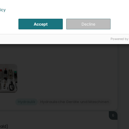
5
licy
ngelduerf)
Accept
Decline
ce als familiengeführtes Unternehmen mit Expertise im
Powered by
ährigen Erfahrung bieten wir eine breite Palette an
Hydraulik
Hydraulische Geräte und Maschinen
6
ald)