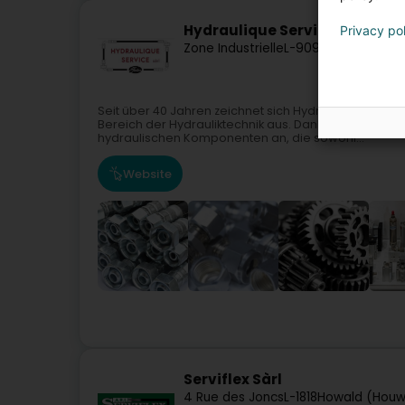
Hydraulique Service Sàrl
Privacy po
Zone Industrielle
L-9099
Ingeldorf (A
Seit über 40 Jahren zeichnet sich Hydraulique Servi
Bereich der Hydrauliktechnik aus. Dank unserer langj
hydraulischen Komponenten an, die sowohl...
Website
Serviflex Sàrl
4 Rue des Joncs
L-1818
Howald (Houw