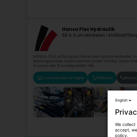
Hansa Flex Hydraulik
60 A Zi um Monkeler
L-4149
Schiffla
HANSA-FLEX ist Europas führender Systemanbieter in
leistungsstarke Unternehmen jeder Größe. Unser Fok
Ausbau der Produktpalette. Wir...
Commander en ligne
Website
Route
English
Privac
We collect 
accept, we'
policy.