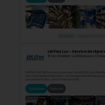
Hydraulik
Hydraulische Ger
LM Flex Lux - Service de répa
1B Um Woeller
L-4410
Soleuvre (Zolw
LM FLEX mit Sitz im französischen Grand Est und Einsä
von Hydraulikschläuchen, vorbeugende Wartung sowie
Landwirtschafts- und Fördertechnik...
Website
Route