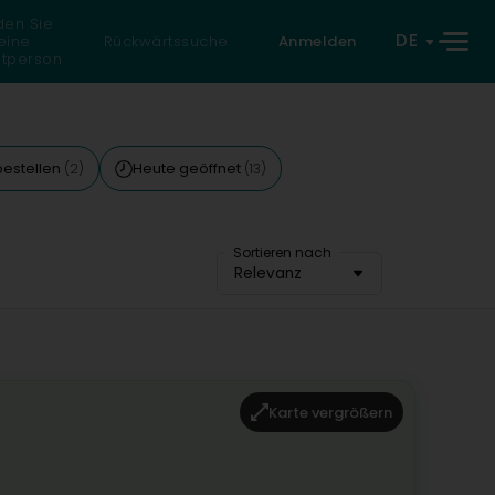
den Sie
DE
eine
Rückwärtssuche
Anmelden
atperson
bestellen
Heute geöffnet
(2)
(13)
Sortieren nach
Relevanz
Karte vergrößern