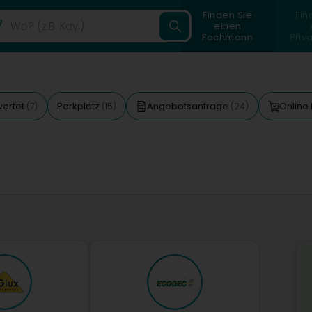
Finden Sie
Fin
einen
Fachmann
Priv
wertet
Parkplatz
Angebotsanfrage
Online
(7)
(15)
(24)