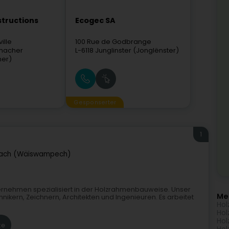
structions
Ecogec SA
ille
100 Rue de Godbrange
macher
L-6118
Junglinster (Jonglënster)
er)
Gesponserter
1
ach (Wäiswampech)
ernehmen spezialisiert in der Holzrahmenbauweise. Unser
Me
kern, Zeichnern, Architekten und Ingenieuren. Es arbeitet
Hol
Hol
Hol
te