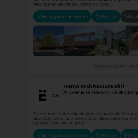
Niedrigenergiehäuser, Massivholzbau,...
Ein Angebot anfordern
Website
Rou
Bedachung und Däch
Trema Architecture Sàrl
20 Avenue Dr Gaasch
L-4818
Rodang
OAI
Trema Architecture ist ein Architekturbüro in Roda
drei Architekten und zahlreichen Mitarbeitern sind wi
Belgien und Frankreich).Wir...
Ein Angebot anfordern
Website
Men