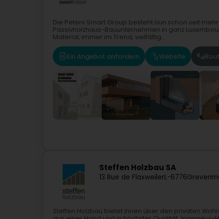
Die Peters Smart Group besteht nun schon seit mehr a
Passivholzhaus-Bauunternehmen in ganz Luxembourg.
Material, immer im Trend, vielfältig...
Ein Angebot anfordern
Website
Rou
Steffen Holzbau SA
13 Rue de Flaxweiler
L-6776
Grevenm
Steffen Holzbau bietet ihnen über den privaten Woh
aus einer Hand und in höchster Qualität. Ingenieur-