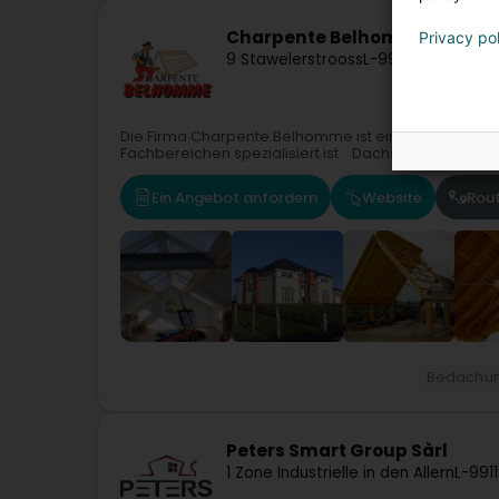
Charpente Belhomme
Privacy po
9 Stawelerstrooss
L-9964
Huldange 
Die Firma Charpente Belhomme ist ein Unternehmen,
Fachbereichen spezialisiert ist: Dachstühle aus Hol
Ein Angebot anfordern
Website
Rou
Bedachun
Peters Smart Group Sàrl
1 Zone Industrielle in den Allern
L-9911