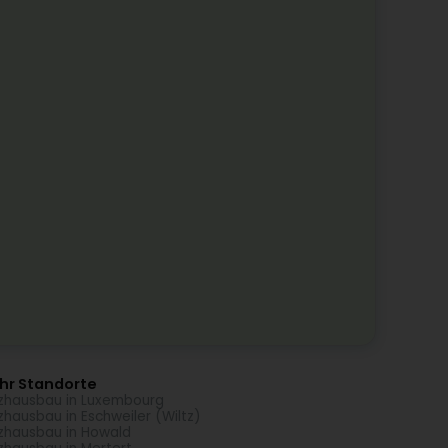
hr Standorte
zhausbau in Luxembourg
zhausbau in Eschweiler (Wiltz)
zhausbau in Howald