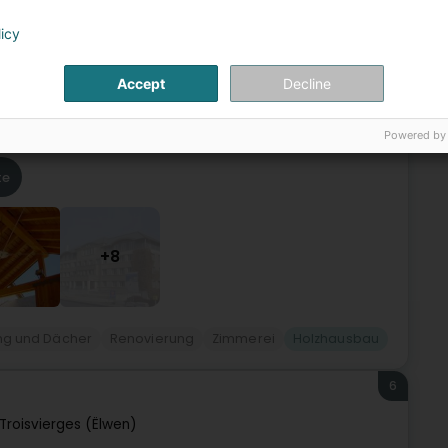
5
licy
(Huldang)
Accept
Decline
 das sich auf die Herstellung und Montage von folgenden
Powered by
z Fassaden und Terrassen aus...
te
+8
g und Dächer
Renovierung
Zimmerei
Holzhausbau
6
Troisvierges (Ëlwen)