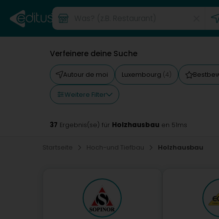
Verfeinere deine Suche
Autour de moi
Luxembourg
Bestbe
(4)
Weitere Filter
37
Holzhausbau
Ergebnis(se) für
en 51ms
Startseite
Hoch-und Tiefbau
Holzhausbau