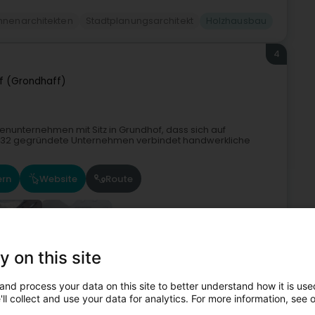
nnenarchitekten
Stadtplanungsarchitekt
Holzhausbau
4
f (Grondhaff)
lienunternehmen mit Sitz in Grundhof, dass sich auf
 1932 gegründete Unternehmen verbindet handwerkliche
ern
Website
Route
+17
y on this site
and process your data on this site to better understand how it is used
ung und Dächer
Zimmerei
Flachdach
Holzhausbau
ll collect and use your data for analytics. For more information, see 