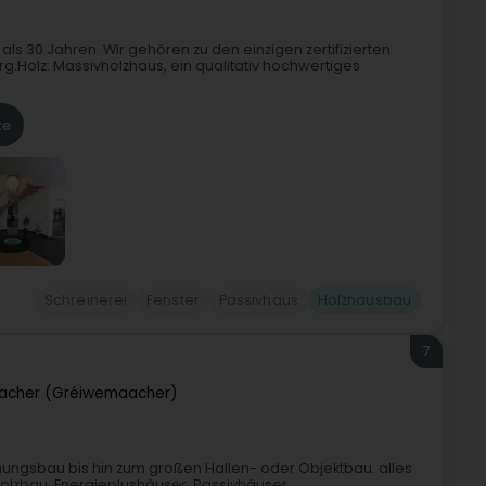
ls 30 Jahren. Wir gehören zu den einzigen zertifizierten
Holz: Massivholzhaus, ein qualitativ hochwertiges
te
Schreinerei
Fenster
Passivhaus
Holzhausbau
7
acher (Gréiwemaacher)
nungsbau bis hin zum großen Hallen- oder Objektbau. alles
Holzbau, Energieplushäuser, Passivhäuser,