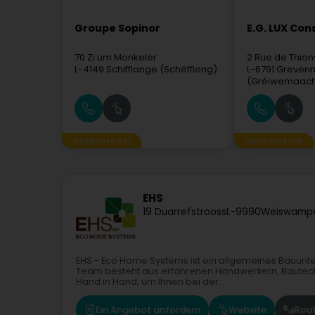
Groupe Sopinor
E.G. LUX Con
70 Zi um Monkeler
2 Rue de Thionv
L-4149
Schifflange (Schëffleng)
L-6791
Greven
(Gréiwemaach
Gesponserter
Gesponserter
EHS
19 Duarrefstrooss
L-9990
Weiswamp
EHS - Eco Home Systems ist ein allgemeines Bauunt
Team besteht aus erfahrenen Handwerkern, Bautechni
Hand in Hand, um Ihnen bei der...
Ein Angebot anfordern
Website
Rou