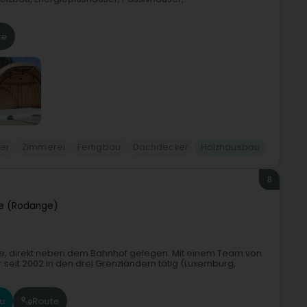
te
er
Zimmerei
Fertigbau
Dachdecker
Holzhausbau
8
e (Rodange)
nge, direkt neben dem Bahnhof gelegen. Mit einem Team von
r seit 2002 in den drei Grenzländern tätig (Luxemburg,
u
Route