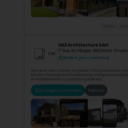
Garten
Gar
VD2 Architecture Sàrl
17 Rue du Village
L-8820
Holtz (Houltz
OAI
Bedient ganz Luxemburg
Seit über zehn Jahren begleitet VD2 Architecture, e
bei der Planung und Realisierung maßgeschneiderte
Architektenteam in Luxemburg betreut...
Ein Angebot anfordern
Route