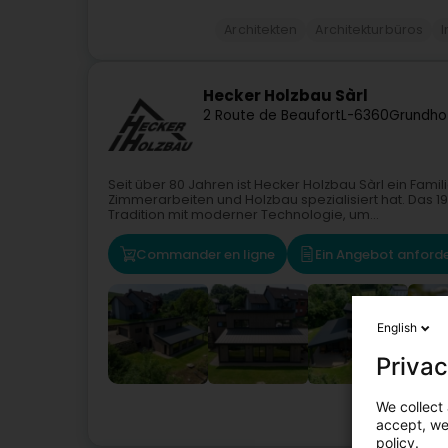
Architekten
Architekturbüros
I
Hecker Holzbau Sàrl
2 Route de Beaufort
L-6360
Grundho
Seit über 80 Jahren ist Hecker Holzbau Sàrl ein Fami
Zimmerarbeiten und Holzbau spezialisiert hat. Das
Tradition mit moderner Technologie, um...
Commander en ligne
Ein Angebot anford
English
Privac
We collect 
Bedach
accept, we'
policy.