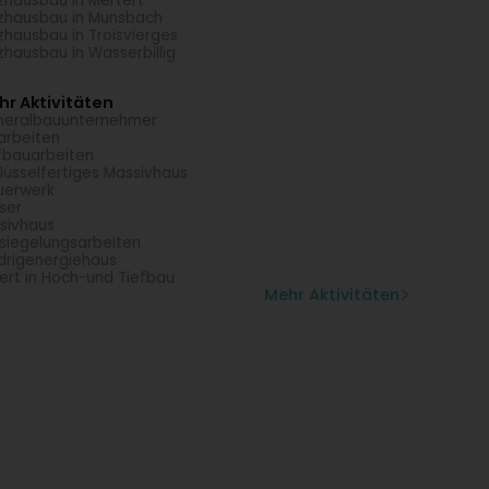
zhausbau in Mertert
zhausbau in Munsbach
zhausbau in Troisvierges
zhausbau in Wasserbillig
r Aktivitäten
eralbauunternehmer
arbeiten
fbauarbeiten
lüsselfertiges Massivhaus
uerwerk
ser
sivhaus
siegelungsarbeiten
drigenergiehaus
ert in Hoch-und Tiefbau
Mehr Aktivitäten