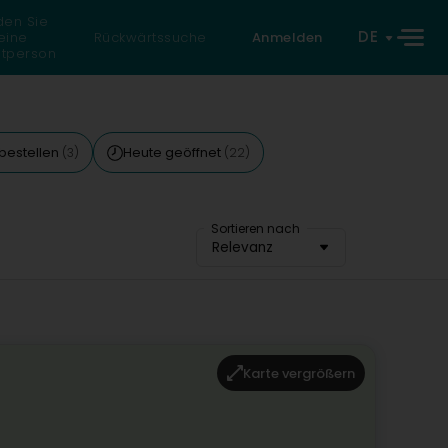
den Sie
DE
eine
Rückwärtssuche
Anmelden
atperson
 bestellen
Heute geöffnet
(3)
(22)
Sortieren nach
Relevanz
Karte vergrößern