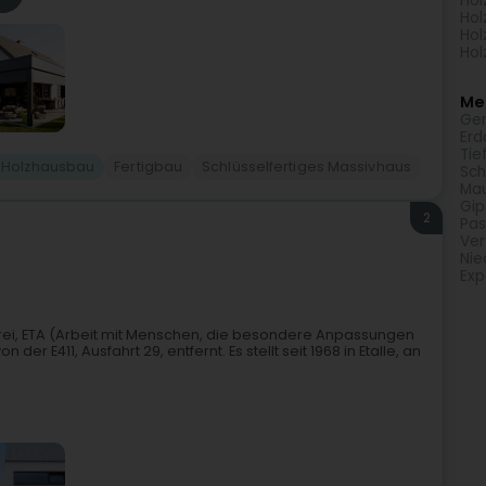
Hol
Hol
Hol
Hol
Meh
Gen
Erd
Tie
Holzhausbau
Fertigbau
Schlüsselfertiges Massivhaus
Sch
Ma
Gip
2
Pas
Ver
Nie
Exp
chlerei, ETA (Arbeit mit Menschen, die besondere Anpassungen
 der E411, Ausfahrt 29, entfernt. Es stellt seit 1968 in Etalle, an