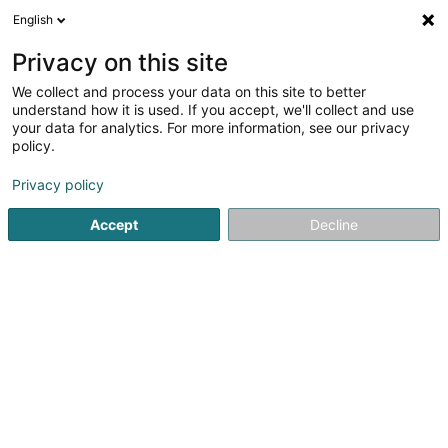
English
DE
Privacy on this site
We collect and process your data on this site to better
Verfeinere deine Suche
understand how it is used. If you accept, we'll collect and use
your data for analytics. For more information, see our privacy
Autour de moi
Luxembourg
Bestbewertet
(24)
(12)
policy.
198
Zahlungskarten
Ergebnis(se) für
en 540ms
Privacy policy
Startseite
Geldbearbeitungsysteme
Zahlungskarten
Accept
Decline
41
POST Luxembourg
38 Place de la Gare
L-1616
Luxembourg (Lëtzebuerg)
POST Luxembourg est le premier opérateur de services
postaux et de télécommunications au Grand-Duché de
Luxembourg. POST Luxembourg offre également des
services financiers postaux simples, fiables et inclusifs à
destinations des particuliers et des...