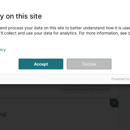
buerg)
y on this site
and process your data on this site to better understand how it is used
ll collect and use your data for analytics. For more information, see 
Geldbearbeitungsysteme
licy
8
ng)
Accept
Decline
Powered by
Geldbearbeitungsysteme
9
erg)