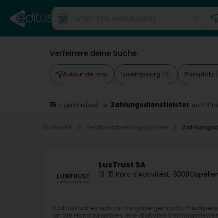
Verfeinere deine Suche
Autour de moi
Luxembourg
Parkplatz
(9)
(
15
Zahlungsdienstleister
Ergebnis(se) für
en 43m
Startseite
Geldbearbeitungsysteme
Zahlungsdi
LuxTrust SA
13-15 Parc d'Activités
L-8308
Capellen
LuxTrust hat es sich zur Aufgabe gemacht, Privatpers
an die Hand zu geben, ihre digitalen Vermögenswert