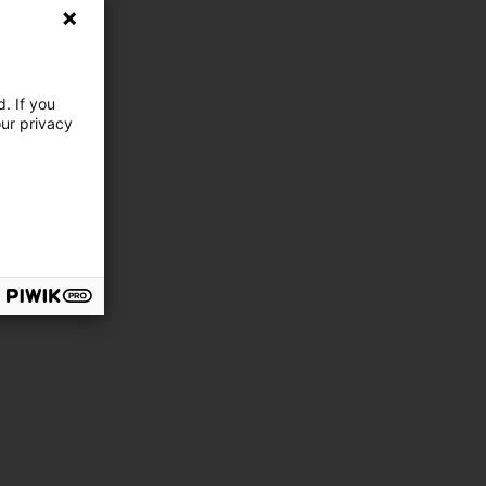
. If you
our privacy