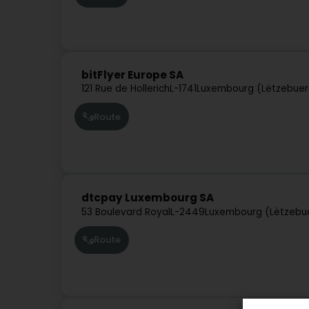
bitFlyer Europe SA
121 Rue de Hollerich
L-1741
Luxembourg (Lëtzebuer
Route
dtcpay Luxembourg SA
53 Boulevard Royal
L-2449
Luxembourg (Lëtzebu
Route