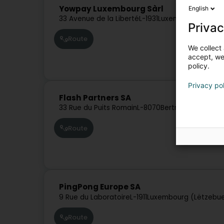
Yowpay Luxembourg Sàrl
English
33 Avenue de la Liberté
L-1931
Luxembourg (Lëtze
Privac
Route
We collect 
accept, we'
policy.
Privacy po
Flash Partners SA
33 Rue du Puits Romain
L-8070
Bertrange (Bartre
Route
PingPong Europe SA
9 Rue du Laboratoire
L-1911
Luxembourg (Lëtzebu
Route