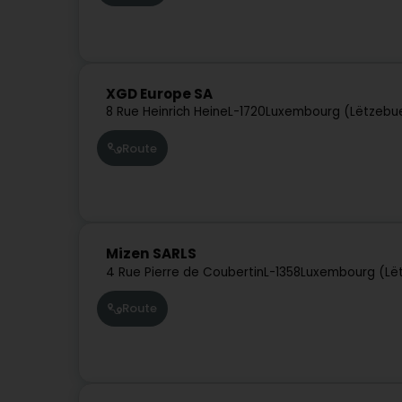
XGD Europe SA
8 Rue Heinrich Heine
L-1720
Luxembourg (Lëtzebu
Route
Mizen SARLS
4 Rue Pierre de Coubertin
L-1358
Luxembourg (Lë
Route