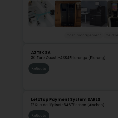
Cash management
Geldbe
AZTEK SA
30 Zare Ouest
L-4384
Ehlerange (Éilereng)
Route
LëtzTap Payment System SARLS
12 Rue de l'Eglise
L-8467
Eischen (Äischen)
Route