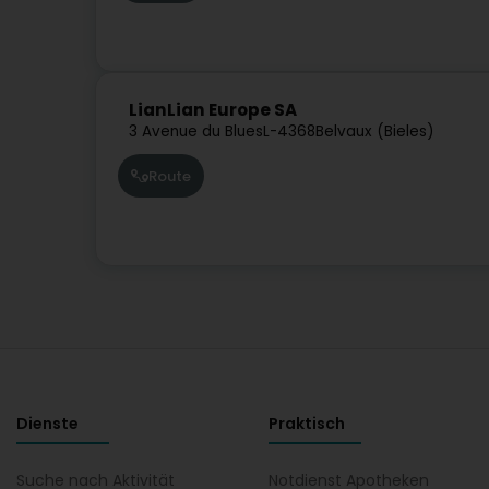
LianLian Europe SA
3 Avenue du Blues
L-4368
Belvaux (Bieles)
Route
Dienste
Praktisch
Suche nach Aktivität
Notdienst Apotheken