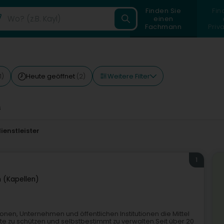
Finden Sie
Fin
einen
Fachmann
Priv
Weitere Filter
Heute geöffnet
1)
(2)
s
enstleister
1
 (Kapellen)
onen, Unternehmen und öffentlichen Institutionen die Mittel
e zu schützen und selbstbestimmt zu verwalten.Seit über 20