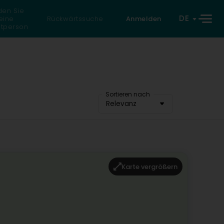
den Sie
DE
eine
Rückwärtssuche
Anmelden
atperson
Sortieren nach
Relevanz
Karte vergrößern