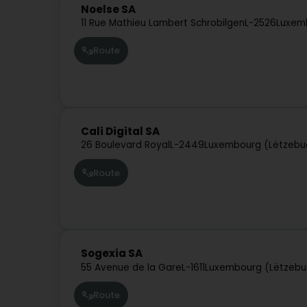
Noelse SA
11 Rue Mathieu Lambert Schrobilgen
L-2526
Luxem
Route
Cali Digital SA
26 Boulevard Royal
L-2449
Luxembourg (Lëtzebu
Route
Sogexia SA
55 Avenue de la Gare
L-1611
Luxembourg (Lëtzebu
Route