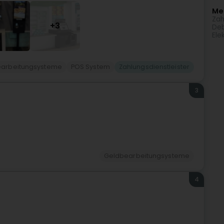
Meh
Zah
+3
Deb
Ele
arbeitungsysteme
POS System
Zahlungsdienstleister
3
Geldbearbeitungsysteme
4