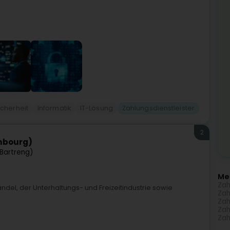
icherheit
Informatik
IT-Lösung
Zahlungsdienstleister
2
embourg)
Bartreng)
Me
Zah
del, der Unterhaltungs- und Freizeitindustrie sowie
Zah
Zah
Zah
Zah