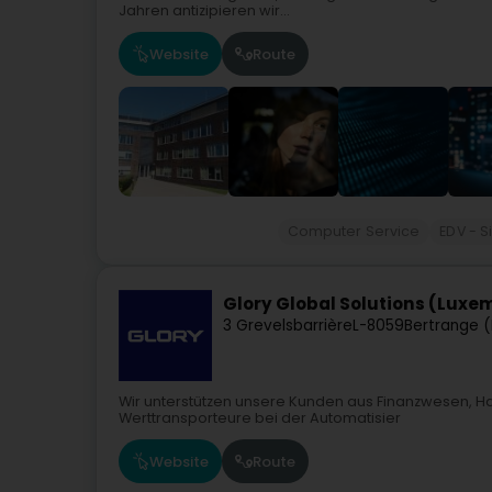
Jahren antizipieren wir...
Website
Route
Computer Service
EDV - S
Glory Global Solutions (Lux
3 Grevelsbarrière
L-8059
Bertrange (
Wir unterstützen unsere Kunden aus Finanzwesen, Han
Werttransporteure bei der Automatisier
Website
Route