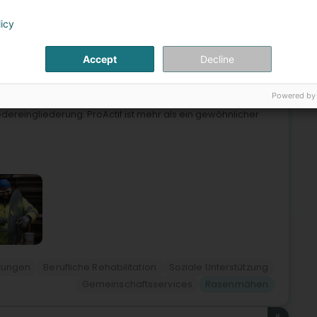
licy
5
idderkäerjeng)
Accept
Decline
Powered by
 ConternSeit 1998 verbindet ProActif handwerkliches Know-how
iedereingliederung. ProActif ist mehr als ein gewöhnlicher
stungen
Berufliche Rehabilitation
Soziale Unterstützung
Gemeinschaftsservices
Rasenmähen