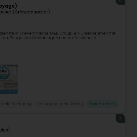
6
toyage)
acher (Gréiwemaacher)
sdienste in GrevenmacherD&B Group, ein Unternehmen mit
beiten, Pflege von Grünanlagen und professionelle
onelle Reinigung
Reinigung nach Umzug
Rasenmähen
7
eles)