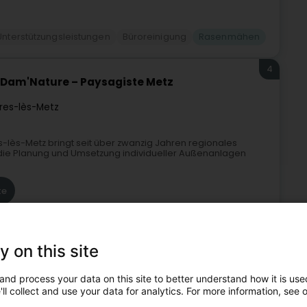
Unterstützungsleistungen
Büroreinigung
Rasenmähen
4
 Dam'Nature – Paysagiste Metz
res-lès-Metz
s-lès-Metz bringt seit über zwanzig Jahren regionales
 die Planung und Umsetzung individueller Außenanlagen
te
y on this site
and process your data on this site to better understand how it is used
ll collect and use your data for analytics. For more information, see 
Einrichtung von Terrasse
Gartenhaus
Rasenmähen