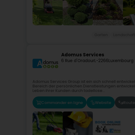
Garten
Landschaf
Adomus Services
6 Rue d'Oradour
L-2266
Luxembourg 
Adomus Services Group ist ein sich schnell entwick
Bereich der persönlichen Dienstleistungen entwickel
Leben ihrer Kunden durch tadellose...
Commander en ligne
Website
Route