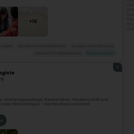
Gar
Gär
Hol
Gar
Bau
+18
Grü
Gar
stungen
Berufliche Rehabilitation
Soziale Unterstützung
Gemeinschaftsservices
Rasenmähen
2
agiste
ny
flege, Grünanlagenpflege, Rasenmähen, Heckenschnitt und
n oder Wohnanlagen – Garden Rose verbindet
..
te