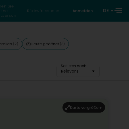
den Sie
DE
eine
Rückwärtssuche
Anmelden
atperson
stellen
Heute geöffnet
(2)
(3)
Sortieren nach
Relevanz
Karte vergrößern