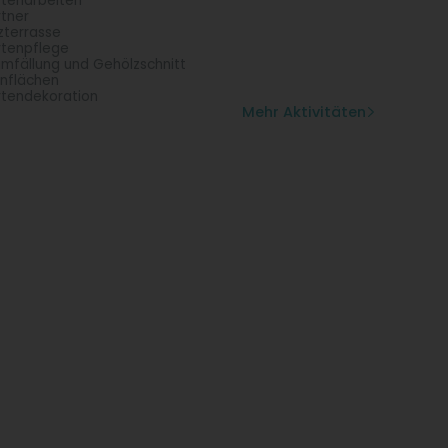
tenarbeiten
tner
zterrasse
tenpflege
mfällung und Gehölzschnitt
nflächen
tendekoration
Mehr Aktivitäten