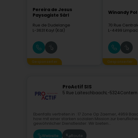
Pereira de Jesus
Winandy Pol
Paysagiste Sàrl
Rue de Dudelange
70 Rue Central
L-3631
Kayl (Käl)
L-4499
Limpac
Gesponserter
Gesponserter
ProActif SIS
5 Rue Laïteschbaach
L-5324
Contern
Ebenfalls vertreten in : 17 Zone Op Zaemer, 4959 Ba
how mit einer starken sozialen Mission zur berufliche
gewöhnlicher Dienstleister: Wir bieten...
Website
Route