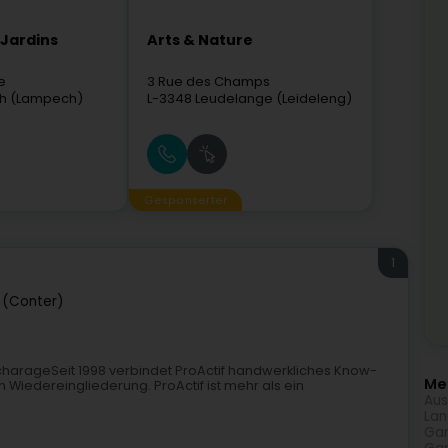
 Jardins
Arts & Nature
e
3 Rue des Champs
h (Lampech)
L-3348
Leudelange (Leideleng)
Gesponserter
1
 (Conter)
scharageSeit 1998 verbindet ProActif handwerkliches Know-
Meh
n Wiedereingliederung. ProActif ist mehr als ein
Aus
Lan
Gar