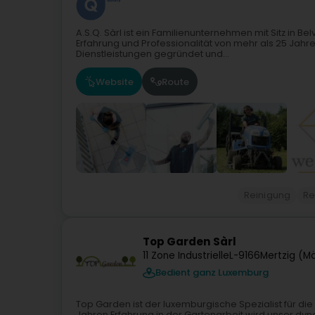
A.S.Q. Sàrl ist ein Familienunternehmen mit Sitz in B
Erfahrung und Professionalität von mehr als 25 Ja
Dienstleistungen gegründet und...
Website
Route
Reinigung
Re
Top Garden Sàrl
11 Zone Industrielle
L-9166
Mertzig (M
Bedient ganz Luxemburg
Top Garden ist der luxemburgische Spezialist für die
Jahren Erfahrung in der Gartenarbeit wird unser d