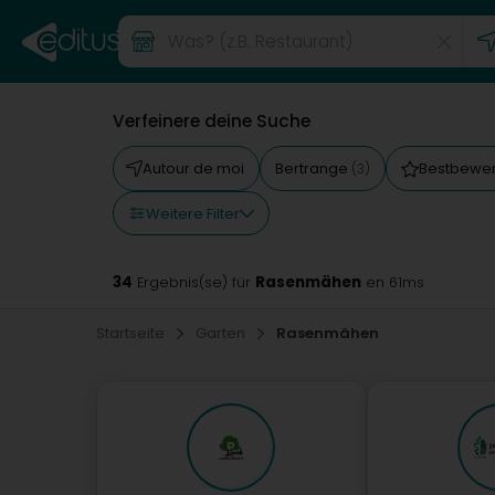
Verfeinere deine Suche
Autour de moi
Bertrange
Bestbewer
(3)
Weitere Filter
34
Rasenmähen
Ergebnis(se) für
en 61ms
Startseite
Garten
Rasenmähen