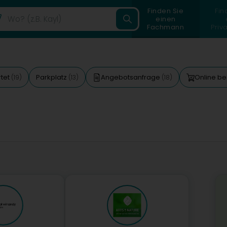
Finden Sie
Fin
einen
Fachmann
Priv
tet
Parkplatz
Angebotsanfrage
Online be
(19)
(13)
(18)