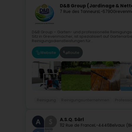
D&B Group (Jardinage & Net
7 Rue des Tanneurs
L-6790
Grevenm
D&B Group – Garten- und professionelle Reinigung
Sitz in Grevenmacher, ist spezialisiert auf Gartenar
Reinigungsdienstleistungen für...
Website
Route
Reinigung
Reinigungsunternehmen
Professi
A.S.Q. Sàrl
112 Rue de France
L-4446
Belvaux (Bi