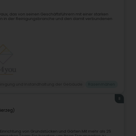
elvaux, das von seinen Geschäftsführern mit einer starken
hren in der Reinigungsbranche und den damit verbundenen
inigung und Instandhaltung der Gebäude
Rasenmähen
8
äerzeg)
 Einrichtung von Grundstücken und Gärten.Mit mehr als 25
ynamisches Team Sie beraten, um Ihren Traumgarten zu