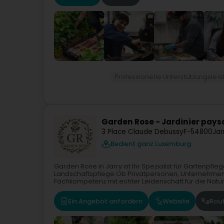
Professionelle Unterstützungslei
Garden Rose - Jardinier pays
3 Place Claude Debussy
F-54800
Jar
Bedient ganz Luxemburg
Garden Rose in Jarry ist Ihr Spezialist für Gartenp
Landschaftspflege.Ob Privatpersonen, Unternehme
Fachkompetenz mit echter Leidenschaft für die Natur.
Ein Angebot anfordern
Website
Rou