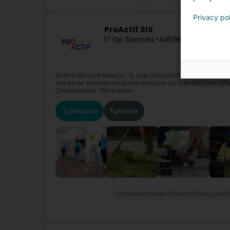
Privacy po
ProActif SIS
17 Op Zaemer
L-4959
Bascharage (N
Ebenfalls vertreten in : 5, rue Laïteschbaach, 5324
mit einer starken sozialen Mission zur beruflichen W
Dienstleister: Wir bieten...
Website
Route
Professionelle Unterstützungslei