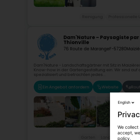
Reinigung
Professionelle 
Dam'Nature – Paysagiste par
Thionville
76 Route de Marange
F-57280
Maiziè
Dam'Nature - Landschaftsgärtner mit Sitz in Maizière
Know-how in der Gartengestaltung ein. Wir sind auf
spezialisiert und betrachten jedes...
Ein Angebot anfordern
Website
Rou
English
Privac
We collect 
accept, we'
Garten
Landschaftsplaner
policy.