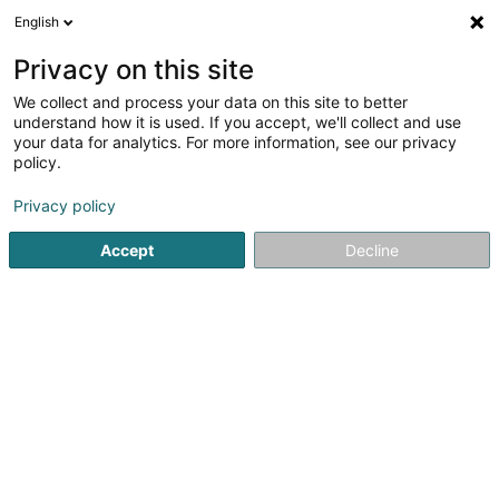
English
DE
Privacy on this site
We collect and process your data on this site to better
Verfeinere deine Suche
understand how it is used. If you accept, we'll collect and use
your data for analytics. For more information, see our privacy
Autour de moi
Luxembourg
Bestbewertet
(7)
(25)
policy.
44
Reinigung nach Umzug
Ergebnis(se) für
en 52ms
Privacy policy
Startseite
Reinigung
Reinigung nach Umzug
Accept
Decline
Nettoyage Portela
31 Tunnelstrooss
L-9164
Lipperscheid (Lëpschent)