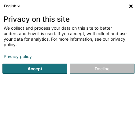
English
DE
Privacy on this site
We collect and process your data on this site to better
Verfeinere deine Suche
understand how it is used. If you accept, we'll collect and use
your data for analytics. For more information, see our privacy
Autour de moi
Contern
Bestbewertet
Parkp
(1)
(1)
policy.
2
Verkehrszeichen
Ergebnis(se) für
en 42ms
Privacy policy
Startseite
Autozubehör
Verkehrszeichen
Accept
Decline
Autocenter Goedert
140 Route d'Esch
L-1471
Luxembourg (Lëtzebuerg)