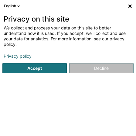
English
DE
Privacy on this site
We collect and process your data on this site to better
1
Signalisationsarbeit und Lichttechnik
understand how it is used. If you accept, we'll collect and use
Ergebnis(se) für
en
36ms
your data for analytics. For more information, see our privacy
policy.
Startseite
Autozubehör
Signalisationsarbeit und Lichttec
Privacy policy
Accept
Decline
Autocenter Goedert
140 Route d'Esch
L-1471
Luxembourg (Lëtzebuerg)
Gesponserter