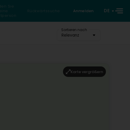
den Sie
DE
eine
Rückwärtssuche
Anmelden
atperson
Sortieren nach
Relevanz
Karte vergrößern