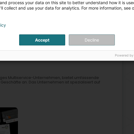
and process your data on this site to better understand how it is used
ll collect and use your data for analytics. For more information, see 
eichen
Autobahn
Signalisationsarbeit und Lichttechnik
licy
ern und könnten auch für Sie in Frage kommen.
Accept
Decline
2
7,8 km
Powered by
)
ssiges Multiservice-Unternehmen, bietet umfassende
Geschäfte an. Das Unternehmen ist spezialisiert auf