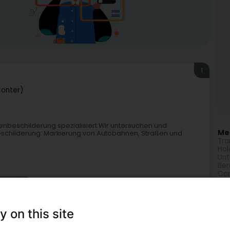
1
Conter)
aßenbeschilderung spezialisiert.Wir untersuchen und
Meh
e Beschilderung: Markierung von Autobahnen, Straßen und
Tra
Hol
Unt
Ber
Com
Imm
Me
y on this site
Ver