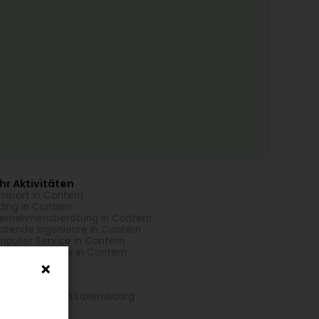
r Aktivitäten
nsport in Contern
ding in Contern
ernehmensberatung in Contern
atende Ingenieure in Contern
puter Service in Contern
obilienagentur in Contern
hr Standorte
kehrszeichen in Luxembourg