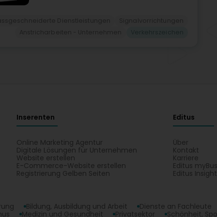
ssgeschneiderte Dienstleistungen
Signalvorrichtungen
Anstricharbeiten - Unternehmen
Verkehrszeichen
Inserenten
Editus
Online Marketing Agentur
Über
Digitale Lösungen für Unternehmen
Kontakt
Website erstellen
Karriere
E-Commerce-Website erstellen
Editus myBus
Registrierung Gelben Seiten
Editus Insigh
erung
Bildung, Ausbildung und Arbeit
Dienste an Fachleute
mus
Medizin und Gesundheit
Privatsektor
Schönheit, Spo