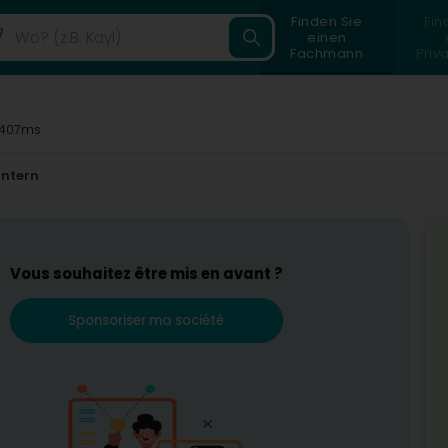
Finden Sie
Fin
einen
Fachmann
Priv
407ms
ntern
Vous souhaitez être mis en avant ?
Sponsoriser ma société