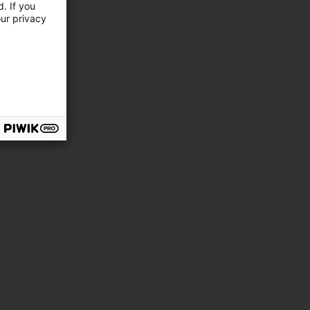
. If you
our privacy