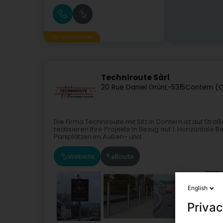
Gesponserter
Techniroute Sàrl
20 Rue Daniel Grün
L-5315
Contern (
Die Firma Techniroute mit Sitz in Contern ist auf Str
realisieren Ihre Projekte in Bezug auf:1. Horizontal
Parkplätzen im Außen- und...
Website
Route
English
Privac