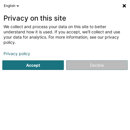
English
DE
Privacy on this site
We collect and process your data on this site to better
Verfeinere deine Suche
understand how it is used. If you accept, we'll collect and use
your data for analytics. For more information, see our privacy
Autour de moi
Luxembourg
Bestbewertet
(12)
(14)
policy.
53
Bürobedarf
Ergebnis(se) für
en 79ms
Privacy policy
Startseite
Kommunikation und Multimedia
Ausstattung und
Accept
Decline
Bruneau SA
1 Esplanade Oscar Van de Voorde
B-9000
Gent (BELGIQUE)