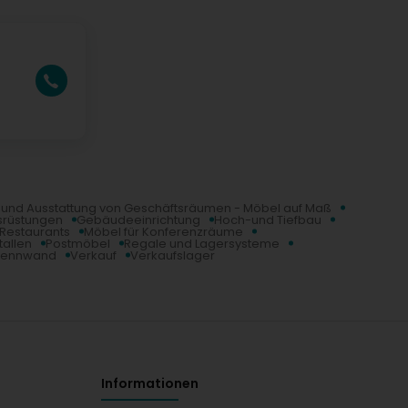
g und Ausstattung von Geschäftsräumen - Möbel auf Maß
srüstungen
Gebäudeeinrichtung
Hoch-und Tiefbau
 Restaurants
Möbel für Konferenzräume
allen
Postmöbel
Regale und Lagersysteme
rennwand
Verkauf
Verkaufslager
Informationen