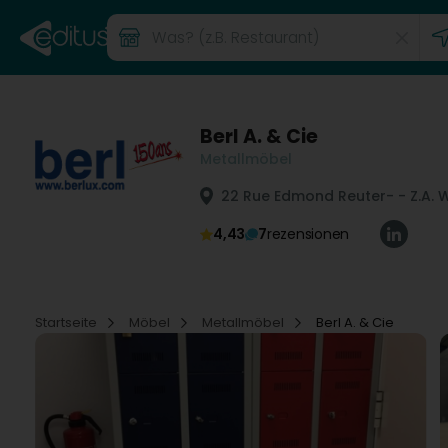
Berl A. & Cie
Metallmöbel
22 Rue Edmond Reuter
- - Z.A.
4,43
7
rezensionen
Startseite
Möbel
Metallmöbel
Berl A. & Cie