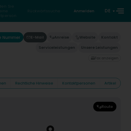
den Sie
DE
eine
Rückwärtssuche
Anmelden
atperson
ie Nummer
E-Mail
Anreise
Website
Kontakt
Serviceleistungen
Unsere Leistungen
Fax anzeigen
nen
Rechtliche Hinweise
Kontaktpersonen
Artikel
Route