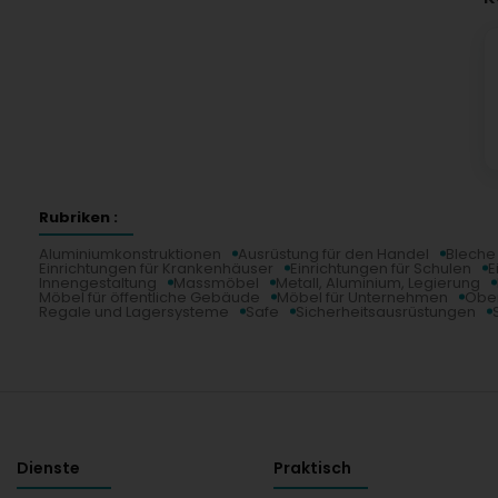
Rubriken :
Aluminiumkonstruktionen
Ausrüstung für den Handel
Bleche 
Einrichtungen für Krankenhäuser
Einrichtungen für Schulen
E
Innengestaltung
Massmöbel
Metall, Aluminium, Legierung
Möbel für öffentliche Gebäude
Möbel für Unternehmen
Ober
Regale und Lagersysteme
Safe
Sicherheitsausrüstungen
Dienste
Praktisch