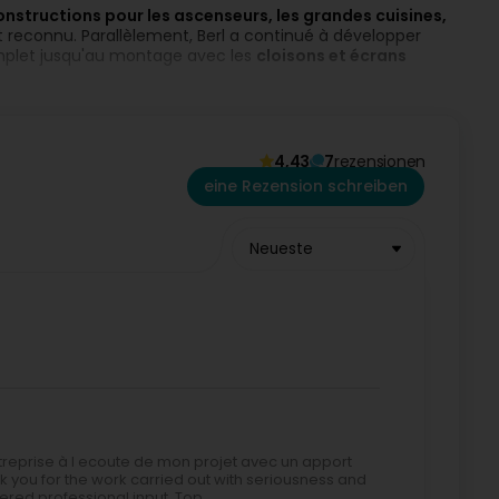
onstructions pour les ascenseurs, les grandes cuisines,
st reconnu. Parallèlement, Berl a continué à développer
omplet jusqu'au montage avec les
cloisons et écrans
ia notre site Internet : www.berlux.com
s de fabrication, de l'étude à la réalisation du produit
os besoins et de s'adapter à toute demande particulière.
4,43
7
rezensionen
e à commande numérique, une plieuse, des cisailles, des
eine Rezension schreiben
par application de poudre thermo-durcissable et à partir de
Neueste
s de types :
entreprise à l ecoute de mon projet avec un apport
k you for the work carried out with seriousness and
tered professional input. Top