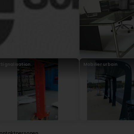
Medinger Theo
vor 4 Jahr(en)
Signalisation
Mobilier urbain
ontaktpersonen