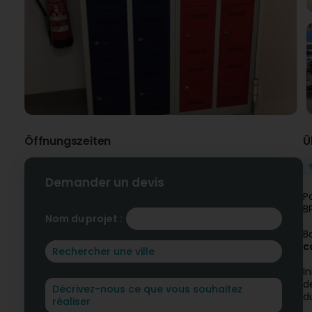
Öffnungszeiten
Ü
Demander un devis
P
B
Nom du projet :
B
c
I
d
d