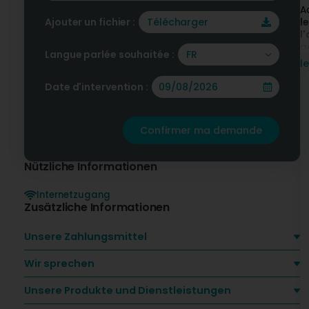
A
Ajouter un fichier :
Télécharger
l
l
a
Langue parlée souhaitée :
FR
N
l
N
f
Date d'intervention :
N
p
Confirmer ma demande
M
L
Nützliche Informationen
T
D
Internetzugang
D
Zusätzliche Informationen
I
•
-
Unsere Zahlungsmittel
-
-
Wir sprechen
•
-
Unsere Produkte und Dienstleistungen
-
-