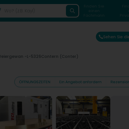
Finden Sie
Fin
einen
Fachmann
Priv
Sehen Sie d
 Weiergewan -
L-5326
Contern (Conter)
ÖFFNUNGSZEITEN
Ein Angebot anfordern
Rezensio