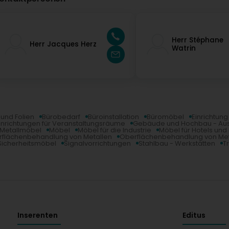
Herr Stéphane
Herr Jacques Herz
Watrin
und Folien
Bürobedarf
Büroinstallation
Büromöbel
Einrichtun
inrichtungen für Veranstaltungsräume
Gebäude und Hochbau - Au
Metallmöbel
Möbel
Möbel für die Industrie
Möbel für Hotels und
flächenbehandlung von Metallen
Oberflächenbehandlung von Met
Sicherheitsmöbel
Signalvorrichtungen
Stahlbau - Werkstätten
T
Inserenten
Editus