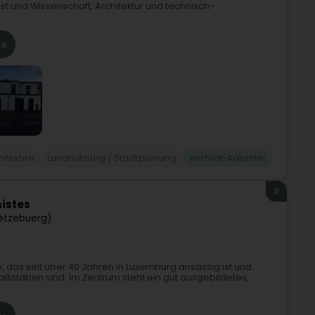
t und Wissenschaft, Architektur und technisch-
te
hitekten
Landnutzung / Stadtplanung
Vertikal-Kataster
9
nistes
ëtzebuerg)
o, das seit über 40 Jahren in Luxemburg ansässig ist und
Maßstäben sind. Im Zentrum steht ein gut ausgebildetes,