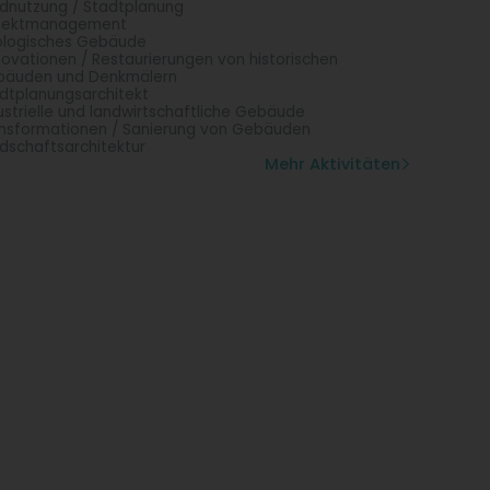
dnutzung / Stadtplanung
ojektmanagement
logisches Gebäude
ovationen / Restaurierungen von historischen
bäuden und Denkmälern
dtplanungsarchitekt
ustrielle und landwirtschaftliche Gebäude
nsformationen / Sanierung von Gebäuden
dschaftsarchitektur
Mehr Aktivitäten