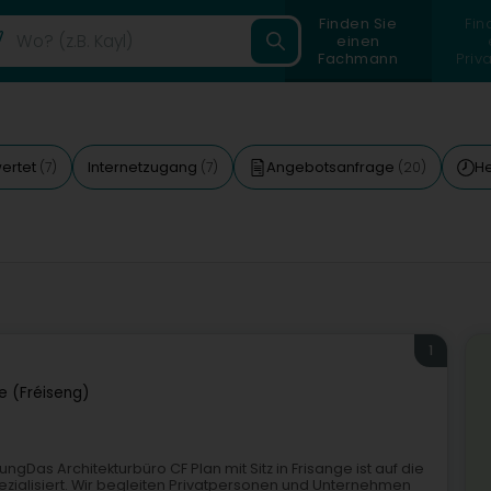
Finden Sie
Fin
einen
Fachmann
Priv
ertet
Internetzugang
Angebotsanfrage
He
(7)
(7)
(20)
1
e (Fréiseng)
ngDas Architekturbüro CF Plan mit Sitz in Frisange ist auf die
ialisiert. Wir begleiten Privatpersonen und Unternehmen