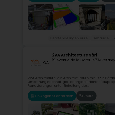
Beratende Ingenieure
Gebäude - T
2VA Architecture Sàrl
19 Avenue de la Gare
L-4734
Pétang
OAI
2VA Architecture, ein Architekturbüro mit Sitz in Péta
Umsetzung nachhaltiger, energieeffizienter Baupro
Renovierungen unter Einhaltung der...
Ein Angebot anfordern
Route