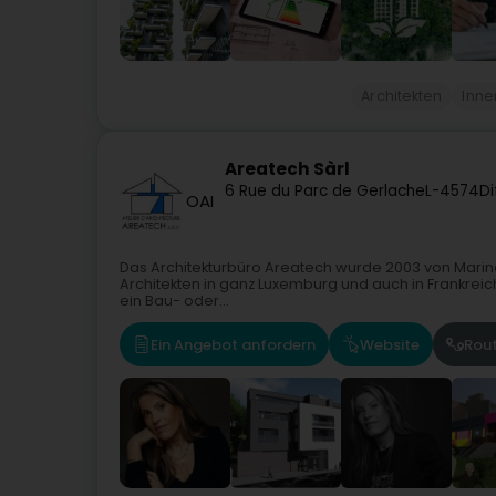
Architekten
Inne
Areatech Sàrl
6 Rue du Parc de Gerlache
L-4574
Di
OAI
Das Architekturbüro Areatech wurde 2003 von Marina
Architekten in ganz Luxemburg und auch in Frankreic
ein Bau- oder...
Ein Angebot anfordern
Website
Rou