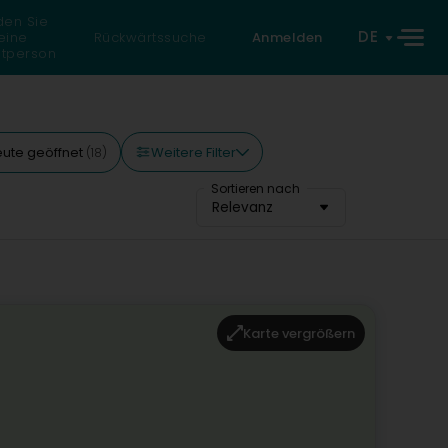
den Sie
DE
eine
Rückwärtssuche
Anmelden
atperson
Weitere Filter
ute geöffnet
(18)
Sortieren nach
Relevanz
Karte vergrößern