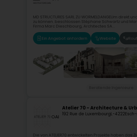
MD STRUCTURES SARL ZU WORMELDANGEUm direkt und k
zu können. beschlossen Stéphane Schwartz und Marc 
Firma Marc Dieschbourg, Architectes SA...
Ein Angebot anfordern
Website
Rou
Beratende Ingenieure
Atelier 70 - Architecture & U
192 Rue de Luxembourg
L-4222
Esch-
OAI
Die von ATELIER70 entwickelten Projekte haben das Zie