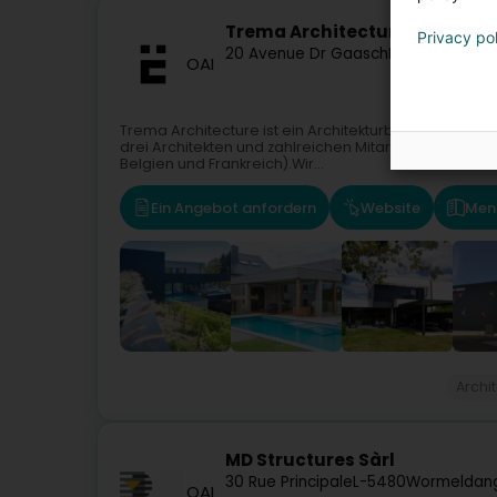
Trema Architecture Sàrl
Privacy po
20 Avenue Dr Gaasch
L-4818
Rodang
OAI
Trema Architecture ist ein Architekturbüro in Roda
drei Architekten und zahlreichen Mitarbeitern sind wi
Belgien und Frankreich).Wir...
Ein Angebot anfordern
Website
Men
Archi
MD Structures Sàrl
30 Rue Principale
L-5480
Wormeldan
OAI