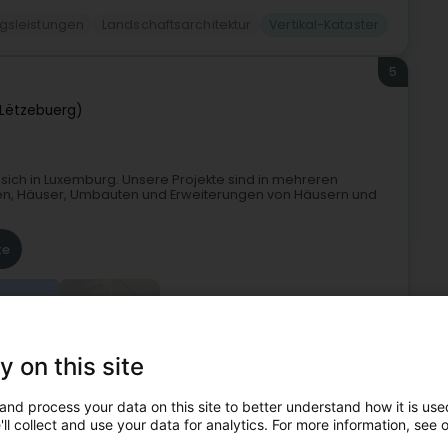
ngsleistungen
Landschaftsarchitektur
Vertikal-Kataster
5
Lëtzebuerg)
 sich in Luxemburg. Unsere Projekte sind in mehreren
nzen, Häuser, Umbauten und Erweiterungen von Häusern und
te
+19
y on this site
and process your data on this site to better understand how it is used
enarchitekten
Landschaftsarchitektur
Vertikal-Kataster
ll collect and use your data for analytics. For more information, see 