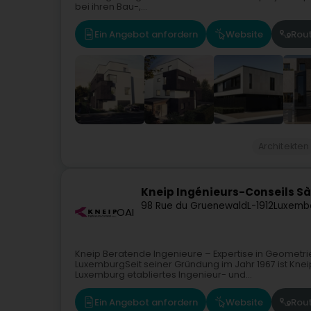
bei ihren Bau-,...
Ein Angebot anfordern
Website
Rou
Architekten
Kneip Ingénieurs-Conseils Sà
98 Rue du Gruenewald
L-1912
Luxemb
OAI
Kneip Beratende Ingenieure – Expertise in Geometr
LuxemburgSeit seiner Gründung im Jahr 1967 ist Kneip
Luxemburg etabliertes Ingenieur- und...
Ein Angebot anfordern
Website
Rou