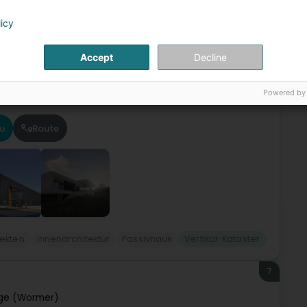
6
licy
e (Rodange)
Accept
Decline
nge, direkt neben dem Bahnhof gelegen. Mit einem Team von
r seit 2002 in den drei Grenzländern tätig (Luxemburg,
Powered by
u
Route
tekten
Innenarchitektur
Passivhaus
Vertikal-Kataster
7
ge (Wormer)