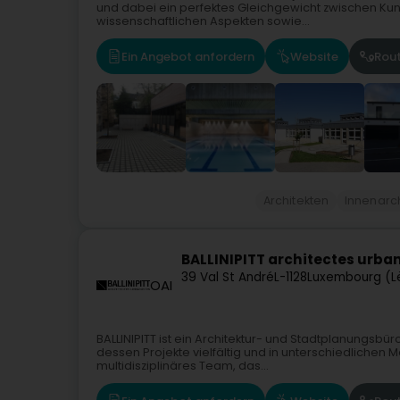
und dabei ein perfektes Gleichgewicht zwischen Kuns
wissenschaftlichen Aspekten sowie...
Ein Angebot anfordern
Website
Rou
Architekten
Innenarc
BALLINIPITT architectes urba
39 Val St André
L-1128
Luxembourg (L
OAI
BALLINIPITT ist ein Architektur- und Stadtplanungsbür
dessen Projekte vielfältig und in unterschiedlichen 
multidisziplinäres Team, das...