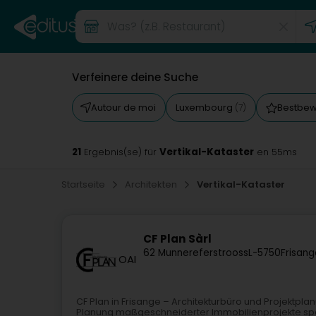
Verfeinere deine Suche
Autour de moi
Luxembourg
Bestbew
(7)
21
Vertikal-Kataster
Ergebnis(se) für
en 55ms
Startseite
Architekten
Vertikal-Kataster
CF Plan Sàrl
62 Munnereferstrooss
L-5750
Frisang
OAI
CF Plan in Frisange – Architekturbüro und Projektplanu
Planung maßgeschneiderter Immobilienprojekte spez