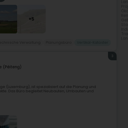
Lan
Pr
Öko
Ren
+5
Ge
Sta
Ind
Tra
Lan
echnische Verwaltung
Planungsbüro
Vertikal-Kataster
3
e (Péiteng)
nge (Luxemburg), ist spezialisiert auf die Planung und
jekte. Das Büro begleitet Neubauten, Umbauten und