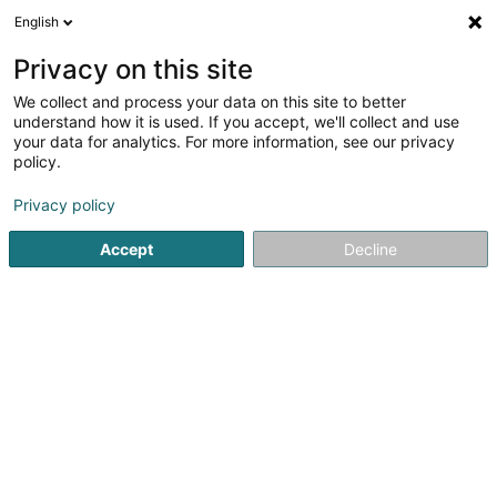
English
DE
Privacy on this site
We collect and process your data on this site to better
Verfeinere deine Suche
understand how it is used. If you accept, we'll collect and use
your data for analytics. For more information, see our privacy
Autour de moi
Luxembourg
Bestbewertet
(15)
(10)
policy.
22
Öffentliches-und Verwaltungsrecht
Ergebnis(se) für
en
Privacy policy
44ms
Accept
Decline
Startseite
Anwalt
Öffentliches-und Verwaltungsrecht
Corbiaux Céline
63 Avenue de la Gare
L-1611
Luxembourg (Lëtzebuerg)