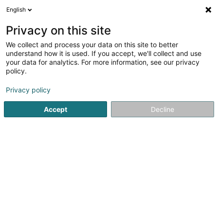
English
DE
Privacy on this site
We collect and process your data on this site to better
Verfeinere deine Suche
understand how it is used. If you accept, we'll collect and use
your data for analytics. For more information, see our privacy
Autour de moi
Esch-sur-Alzette
Bestbewertet
(2)
(3)
policy.
5
Einwanderungsrecht
Ergebnis(se) für
en 40ms
Privacy policy
Startseite
Anwalt
Einwanderungsrecht
Accept
Decline
Lex Thielen & Associés
10 Rue Willy Goergen
L-1636
Luxembourg (Lëtzebuerg)