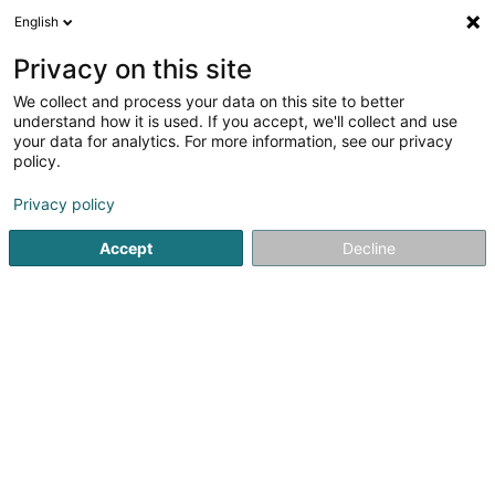
English
DE
Privacy on this site
We collect and process your data on this site to better
Verfeinere deine Suche
understand how it is used. If you accept, we'll collect and use
your data for analytics. For more information, see our privacy
Autour de moi
Heute geöffnet
(0)
policy.
1
Hauslagerräume in Ennery
Ergebnis(se) für
en 31ms
Privacy policy
Startseite
Professionelle Reinigung
Hauslagerräume
En
Accept
Decline
1
GUIGUI DEBARRAS
2 Rue Georges Claude
F-57365
Ennery
Professionelle Reinigung