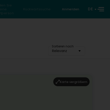
den Sie
DE
eine
Rückwärtssuche
Anmelden
atperson
Sortieren nach
Relevanz
Karte vergrößern