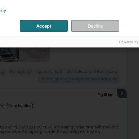
 und Hereinholen von Mülltonnen und Containern-
licy
Accept
Decline
Powered by
+4
ung
Reinigung
Ausrüstung für die industrielle Reinigung
Sammlung von verwertbaren Abfällen
6
18 km
er (Sandweiler)
LLES PROPLUXALLES PROPLUX, ein Reinigungsunternehmen mit
ofessionellen Reinigungsbedürfnisse tätig.Wir bieten