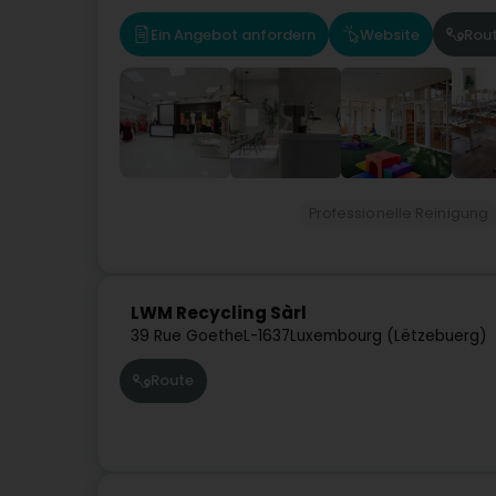
Ein Angebot anfordern
Website
Rou
Professionelle Reinigung
LWM Recycling Sàrl
39 Rue Goethe
L-1637
Luxembourg (Lëtzebuerg)
Route