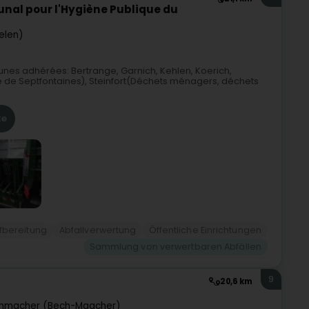
unal pour l'Hygiène Publique du
elen)
nes adhérées: Bertrange, Garnich, Kehlen, Koerich,
de Septfontaines), Steinfort(Déchets ménagers, déchets
te
ufbereitung
Abfallverwertung
Öffentliche Einrichtungen
Sammlung von verwertbaren Abfällen
9
20,6 km
inmacher (Bech-Maacher)