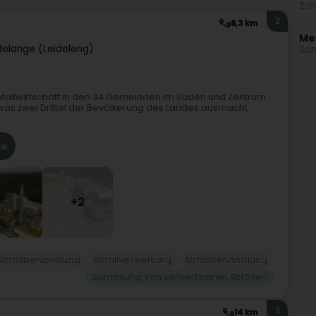
Zah
2
8,3 km
Me
delange (Leideleng)
Sam
Abfallwirtschaft in den 34 Gemeinden im Süden und Zentrum
 was zwei Drittel der Bevölkerung des Landes ausmacht.
te
+2
bfallbehandlung
Abfallverwertung
Abfallbehandlung
Sammlung von verwertbaren Abfällen
3
14 km