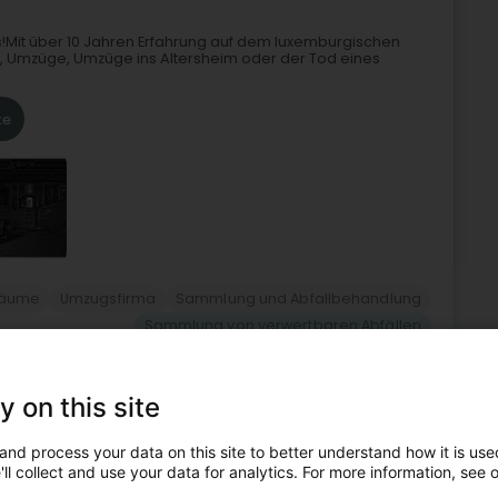
!Mit über 10 Jahren Erfahrung auf dem luxemburgischen
en, Umzüge, Umzüge ins Altersheim oder der Tod eines
te
räume
Umzugsfirma
Sammlung und Abfallbehandlung
Sammlung von verwertbaren Abfällen
5
16,1 km
y on this site
g (Lëtzebuerg)
and process your data on this site to better understand how it is used
ll collect and use your data for analytics. For more information, see 
hnen die Reinigung von Mülltonnen und Containern von 120