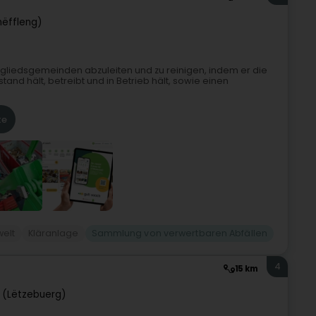
hëffleng)
tgliedsgemeinden abzuleiten und zu reinigen, indem er die
nd hält, betreibt und in Betrieb hält, sowie einen
te
elt
Kläranlage
Sammlung von verwertbaren Abfällen
4
15 km
 (Lëtzebuerg)