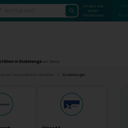
Finden Sie
Fin
einen
Fachmann
Priv
fällen in Dudelange
en 34ms
g von verwertbaren Abfällen
Dudelange