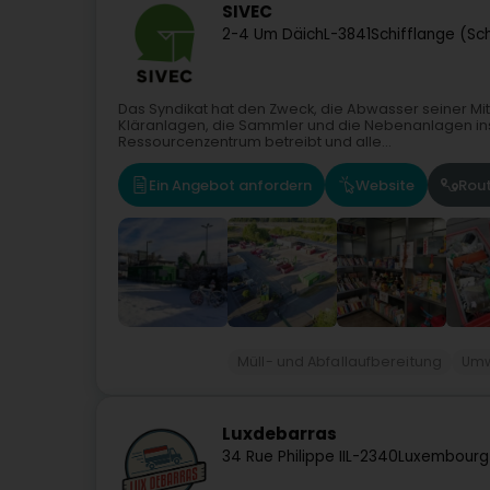
SIVEC
2-4 Um Däich
L-3841
Schifflange (Sc
Das Syndikat hat den Zweck, die Abwasser seiner Mi
Kläranlagen, die Sammler und die Nebenanlagen insta
Ressourcenzentrum betreibt und alle...
Ein Angebot anfordern
Website
Rou
Müll- und Abfallaufbereitung
Umw
Luxdebarras
34 Rue Philippe II
L-2340
Luxembourg