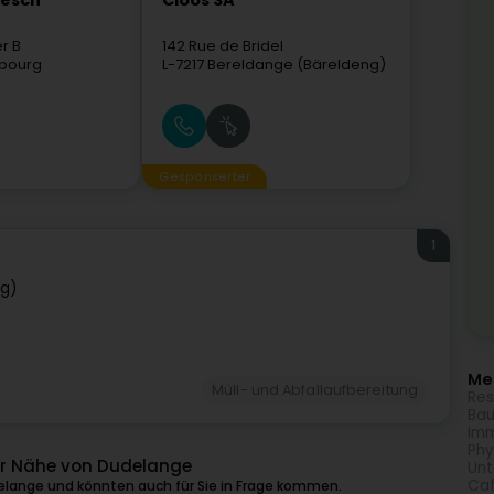
mesch
Cloos SA
er B
142 Rue de Bridel
bourg
L-7217
Bereldange (Bäreldeng)
Gesponserter
1
ng)
Meh
Müll- und Abfallaufbereitung
Res
Bau
Imm
Phy
er Nähe von Dudelange
Unt
Caf
elange und könnten auch für Sie in Frage kommen.