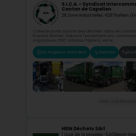
S.I.C.A. - Syndicat Intercomm
Canton de Capellen
28 Zone Industrielle
L-8287
Kehlen (Ki
Collecte porte à porte des déchets: dans les commu
Kopstal, Mamer, Habscht (seulement anc. commune 
organiques, PMC Valorlux, Papiers, verre,...
Ein Angebot anfordern
Website
Rou
Müll- und Abfalla
HEIN Déchets Sàrl
1 Quai de la Moselle
L-5405
Bech-Kle