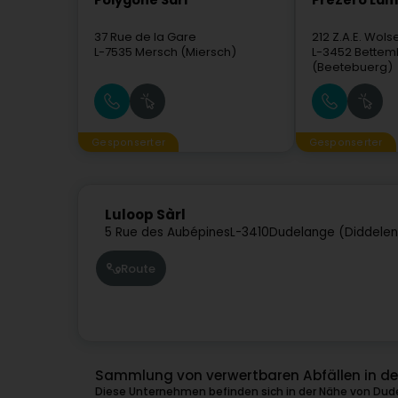
Polygone Sàrl
PreZero La
37 Rue de la Gare
212 Z.A.E. Wols
L-7535
Mersch (Miersch)
L-3452
Bettem
(Beetebuerg)
Gesponserter
Gesponserter
Luloop Sàrl
5 Rue des Aubépines
L-3410
Dudelange (Diddele
Route
Sammlung von verwertbaren Abfällen in d
Diese Unternehmen befinden sich in der Nähe von Dud