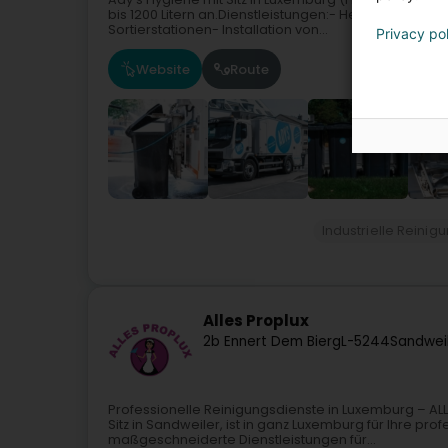
bis 1200 Litern an.Dienstleistungen:- Herausstellen
Sortierstationen- Installation von...
Privacy po
Website
Route
Industrielle Reinig
Alles Proplux
2b Ennert Dem Bierg
L-5244
Sandweil
Professionelle Reinigungsdienste in Luxemburg – A
Sitz in Sandweiler, ist in ganz Luxemburg für Ihre pr
maßgeschneiderte Dienstleistungen für...