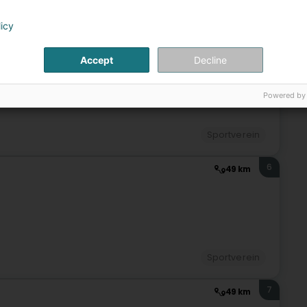
Sportverein
licy
5
45,7 km
Accept
Decline
Powered by
Sportverein
6
49 km
Sportverein
7
49 km