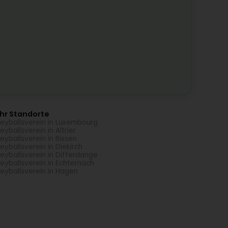
hr Standorte
leyballsverein in Luxembourg
leyballsverein in Altrier
leyballsverein in Bissen
leyballsverein in Diekirch
leyballsverein in Differdange
leyballsverein in Echternach
leyballsverein in Hagen