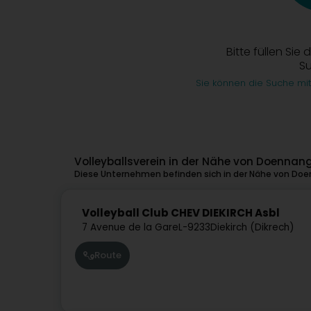
Bitte füllen Sie 
S
Sie können die Suche mit
Volleyballsverein in der Nähe von Doennan
Diese Unternehmen befinden sich in der Nähe von Doe
Volleyball Club CHEV DIEKIRCH Asbl
7 Avenue de la Gare
L-9233
Diekirch (Dikrech)
Route