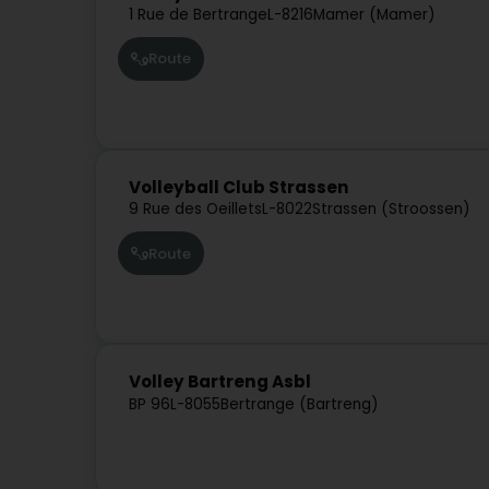
1 Rue de Bertrange
L-8216
Mamer (Mamer)
Route
Volleyball Club Strassen
9 Rue des Oeillets
L-8022
Strassen (Stroossen)
Route
Volley Bartreng Asbl
BP 96
L-8055
Bertrange (Bartreng)