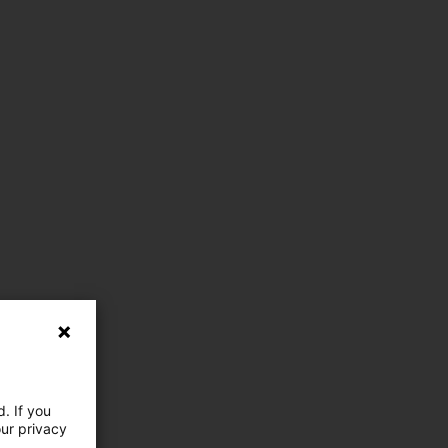
. If you
our privacy