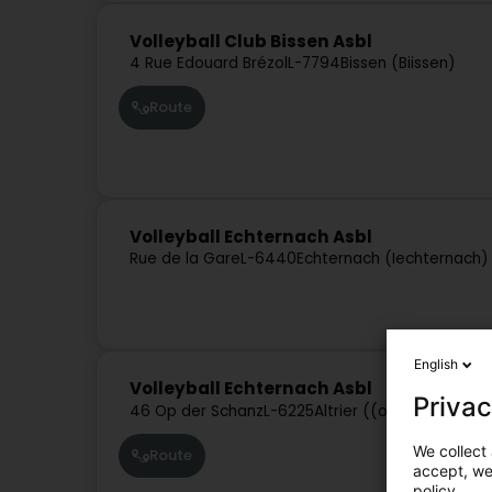
Volleyball Club Bissen Asbl
4 Rue Edouard Brézol
L-7794
Bissen (Biissen)
Route
Volleyball Echternach Asbl
Rue de la Gare
L-6440
Echternach (Iechternach)
English
Volleyball Echternach Asbl
Privac
46 Op der Schanz
L-6225
Altrier ((op der) Schan
We collect 
Route
accept, we'
policy.