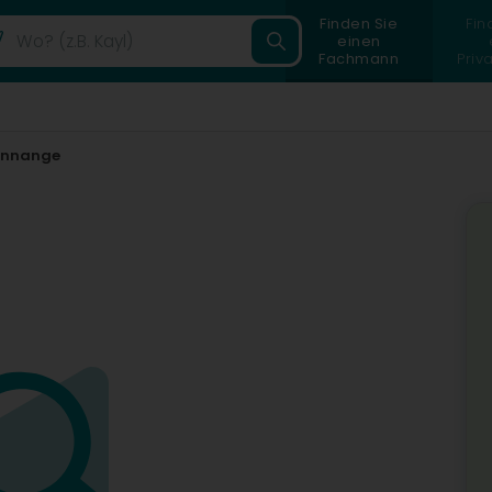
Finden Sie
Fin
einen
Fachmann
Priv
ennange