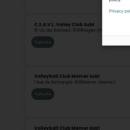
Privacy po
C.S.A.V.L. Volley Club Asbl
16 Op der Barriaer
L-8368
Hagen (Hoen)
Route
Volleyball Club Mamer Asbl
1 Rue de Bertrange
L-8216
Mamer (Mamer)
Route
Volleyball Club Mamer Asbl