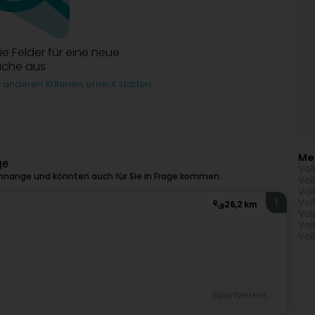
die Felder für eine neue
uche aus
 anderen Kriterien erneut starten
Me
ge
Vol
nnange und könnten auch für Sie in Frage kommen.
Vol
Vol
Vol
1
26,2 km
Vol
Vol
Vol
Sportverein