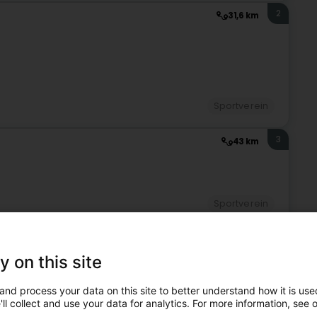
2
31,6 km
Sportverein
3
43 km
Sportverein
4
43,8 km
y on this site
z)
and process your data on this site to better understand how it is used
ll collect and use your data for analytics. For more information, see 