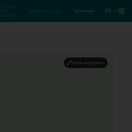
den Sie
DE
eine
Rückwärtssuche
Anmelden
atperson
Karte vergrößern