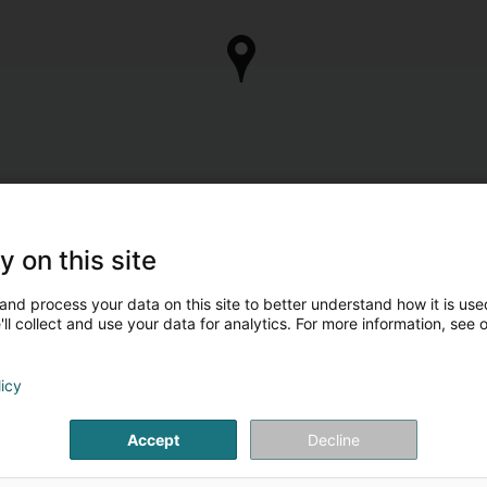
y on this site
and process your data on this site to better understand how it is used
ll collect and use your data for analytics. For more information, see 
licy
Accept
Decline