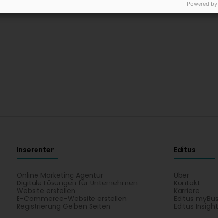
Powered by
Inserenten
Editus
Online Marketing Agentur
Über
Digitale Lösungen für Unternehmen
Kontakt
Website erstellen
Karriere
E-Commerce-Website erstellen
Editus myBus
Registrierung Gelben Seiten
Editus Insigh