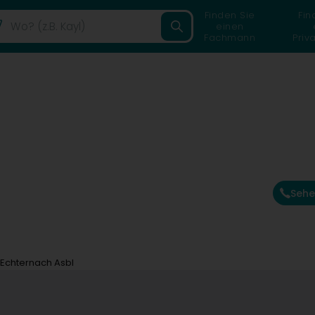
Finden Sie
Fin
einen
Fachmann
Priv
Sehe
 Echternach Asbl