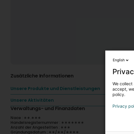
English
Privac
Zusätzliche Informationen
We collect 
Unsere Produkte und Dienstleistungen
accept, we'
policy.
Unsere Aktivitäten
Privacy po
Verwaltungs- und Finanzdaten
Nace : ∗∗.∗∗∗
Handelsregisternummer : ∗∗∗∗∗∗∗
Anzahl der Angestellten : ∗∗∗
Gründungsdatum : ∗∗/∗∗/∗∗∗∗