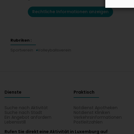
Rechtliche Informationen anzeigen
Rubriken :
Sportverein
Volleyballsverein
Dienste
Praktisch
Suche nach Aktivität
Notdienst Apotheken
Suche nach Stadt
Notdienst Kliniken
Ein Angebot anfordern
Verkehrsinformationen
Lebensstill
Postleitzahlen
Rufen Sie direkt eine Aktivität in Luxemburg auf