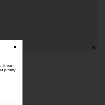
. If you
our privacy