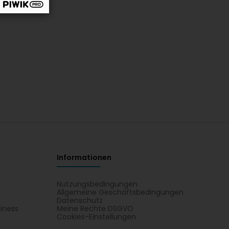
Informationen
Nutzungsbedingungen
Allgemeine Geschäftsbedingungen
Datenschutz
iness
Meine Rechte DSGVO
t
Cookies-Einstellungen