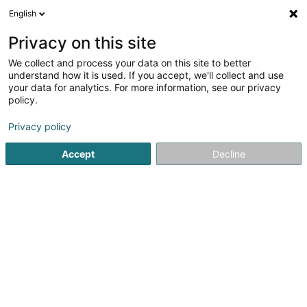
English
DE
Privacy on this site
We collect and process your data on this site to better
DKV Hauptagentur Altmeyer & Beer SA
understand how it is used. If you accept, we'll collect and use
your data for analytics. For more information, see our privacy
Öffentliche Verwaltung
policy.
2 Rue Haute
L-6680
Mertert (Mäertert)
Privacy policy
Fax anzeigen
Accept
Decline
Sehen Sie die Nummer
Anreise
Startseite
Öffentliche Verwaltung
DKV Hauptagentur Altme