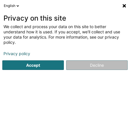
English
DE
Privacy on this site
We collect and process your data on this site to better
Verfeinere deine Suche
understand how it is used. If you accept, we'll collect and use
your data for analytics. For more information, see our privacy
Autour de moi
Internetzugang
Heute geöffnet
(1)
(1)
policy.
11
Soparfi in Diekirch
Ergebnis(se) für
en 39ms
Privacy policy
Startseite
Holding
Soparfi
Diekirch
Accept
Decline
1
Restaurant-Pizzeria Pepperoni
53 Avenue de la Gare
L-9233
Diekirch (Dikrech)
Le restaurant Pizzeria Pepperoni situé à Diekirch vous
accueille du mardi au dimanche dans un chaleureux et
une ambiance cosy. Venez déguster notre authentique
cuisine française, portugaise ou laissez-vous tenter par
notre cuisine...