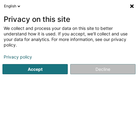
English
DE
Privacy on this site
We collect and process your data on this site to better
Verfeinere deine Suche
understand how it is used. If you accept, we'll collect and use
your data for analytics. For more information, see our privacy
Autour de moi
Bestbewertet
Tagesmenü
(2)
(3)
policy.
12
Cafés in Diekirch
Ergebnis(se) für
en 45ms
Privacy policy
Startseite
Cafés
Diekirch
Accept
Decline
1
The Tropical Bar
1 Rue du Pont
L-9268
Diekirch (Dikrech)
Versorgter Ort:
Diekirch
Über das Tropical BarIm Herzen von Diekirch gelegen, ist
das Tropical Bar & Café Restaurant weit mehr als nur ein
Treffpunkt – es ist eine Einladung zur Reise, zur Geselligkeit
und zur Entdeckung portugiesischer Aromen in einer
warmen und...