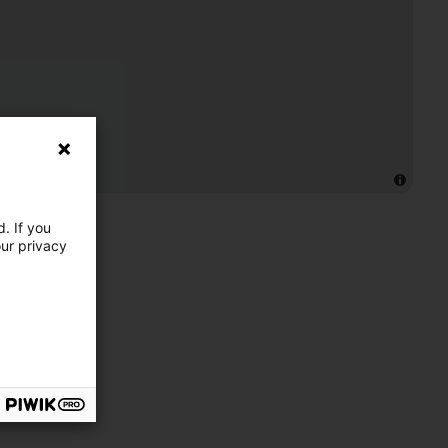
. If you
our privacy