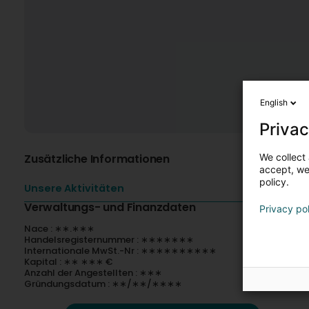
English
Privac
We collect 
Zusätzliche Informationen
accept, we'
policy.
Unsere Aktivitäten
Verwaltungs- und Finanzdaten
Privacy po
Nace : ∗∗.∗∗∗
Handelsregisternummer : ∗∗∗∗∗∗∗
Internationale MwSt.-Nr : ∗∗∗∗∗∗∗∗∗∗
Kapital : ∗∗ ∗∗∗ €
Anzahl der Angestellten : ∗∗∗
Gründungsdatum : ∗∗/∗∗/∗∗∗∗