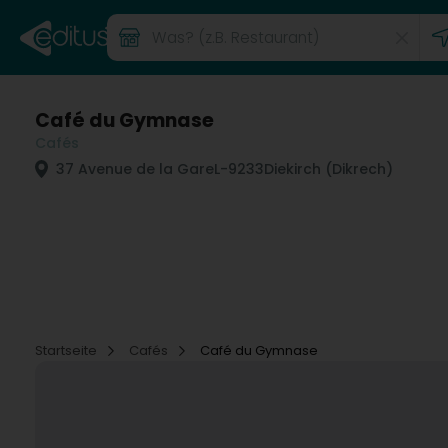
Café du Gymnase
Cafés
37 Avenue de la Gare
L-9233
Diekirch (Dikrech)
Startseite
Cafés
Café du Gymnase