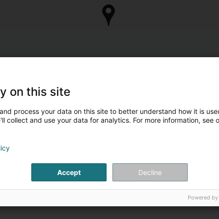
y on this site
and process your data on this site to better understand how it is used
ll collect and use your data for analytics. For more information, see 
licy
Accept
Decline
Powered by