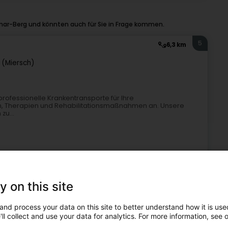
mar-Berg und könnten auch für Sie in Frage kommen.
5
6,3 km
 (Miersch)
rofessionelle Krankentransporte für Ihre
n, Therapien und Rehabilitationsmaßnahmen an. Unsere
zu...
y on this site
and process your data on this site to better understand how it is used
fe und Abschleppdienst
Ambulanz
Krankentransporte
ll collect and use your data for analytics. For more information, see 