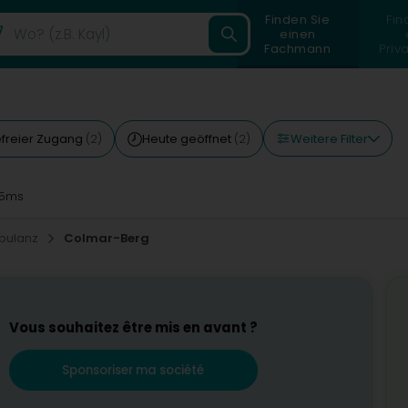
Finden Sie
Fin
einen
Fachmann
Priv
Weitere Filter
efreier Zugang
Heute geöffnet
(2)
(2)
5ms
bulanz
Colmar-Berg
Vous souhaitez être mis en avant ?
Sponsoriser ma société