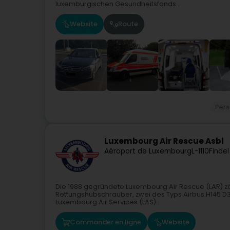
luxemburgischen Gesundheitsfonds...
Website
Route
Pers
Luxembourg Air Rescue Asbl
Aéroport de Luxembourg
L-1110
Findel
Die 1988 gegründete Luxembourg Air Rescue (LAR) zähl
Rettungshubschrauber, zwei des Typs Airbus H145 D3
Luxembourg Air Services (LAS)...
Commander en ligne
Website