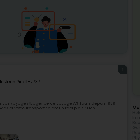
1
lle Jean Piret
L-7737
ous vos voyages !L’agence de voyage AS Tours depuis 1989
Meh
es et votre transport soient un réel plaisir.Nos
Hol
Imm
Bau
Gar
Res
Phy