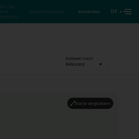
den Sie
DE
eine
Rückwärtssuche
Anmelden
atperson
Sortieren nach
Relevanz
Karte vergrößern