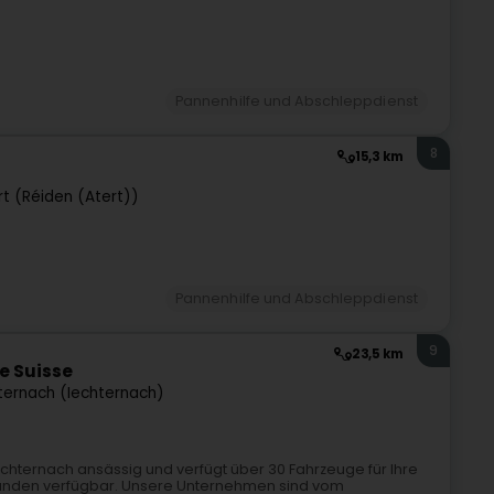
Pannenhilfe und Abschleppdienst
8
15,3 km
t (Réiden (Atert))
Pannenhilfe und Abschleppdienst
9
23,5 km
e Suisse
ternach (Iechternach)
n Echternach ansässig und verfügt über 30 Fahrzeuge für Ihre
Stunden verfügbar. Unsere Unternehmen sind vom