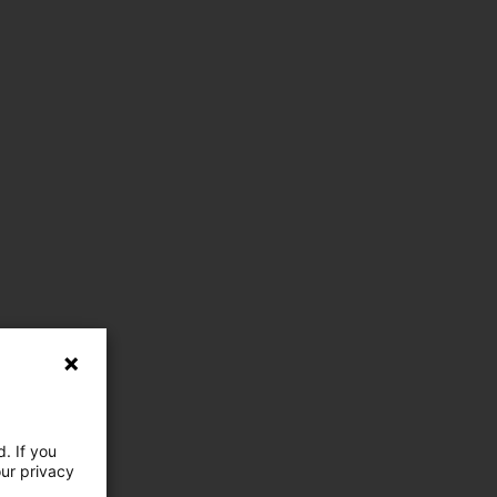
. If you
our privacy