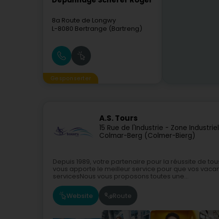
Dépannage Scherer Roger
8a Route de Longwy
L-8080
Bertrange (Bartreng)
Gesponserter
A.S. Tours
15 Rue de l'Industrie - Zone Industrie
Colmar-Berg (Colmer-Bierg)
Depuis 1989, votre partenaire pour la réussite de t
vous apporte le meilleur service pour que vos vacanc
servicesNous vous proposons toutes une...
Website
Route