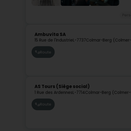
Pers
Ambuvita SA
15 Rue de l'Industrie
L-7737
Colmar-Berg (Colmer-
Route
AS Tours (Siège social)
1 Rue des Ardennes
L-7714
Colmar-Berg (Colmer-
Route