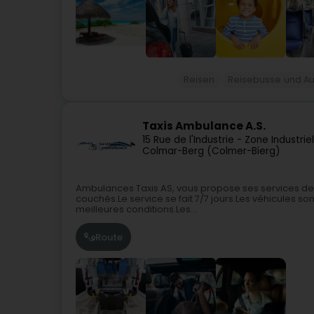
Reisen
Reisebusse und A
Taxis Ambulance A.S.
15 Rue de l'Industrie - Zone Industrie
Colmar-Berg (Colmer-Bierg)
Ambulances Taxis AS, vous propose ses services de t
couchés.Le service se fait 7/7 jours.Les véhicules so
meilleures conditions.Les...
Route