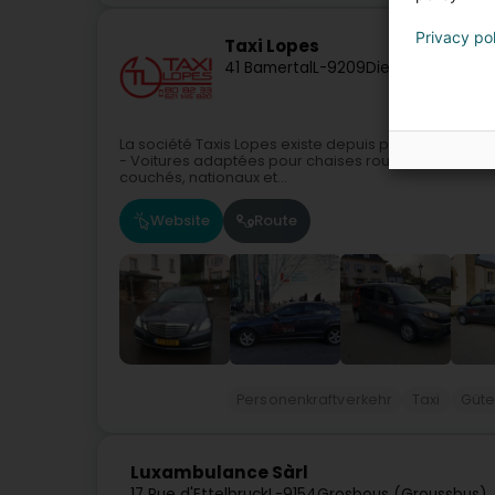
Privacy po
Taxi Lopes
41 Bamertal
L-9209
Diekirch (Dikrech
La société Taxis Lopes existe depuis plus de 40 ans 
- Voitures adaptées pour chaises roulantes.Transpo
couchés, nationaux et...
Website
Route
Personenkraftverkehr
Taxi
Güte
Luxambulance Sàrl
17 Rue d'Ettelbruck
L-9154
Grosbous (Groussbus)