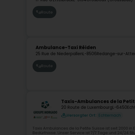
Route
Ambulance-Taxi Réiden
25 Rue de Niederpallen
L-8506
Redange-sur-Atter
Route
Taxis-Ambulances de la Petit
20 Route de Luxembourg
L-6450
Ech
Versorgter Ort:
Echternach
Taxis Ambulances de la Petite Suisse ist seit 2000 i
Bedürfnisse. Unser Service ist 7/7 Tage und 24/24 