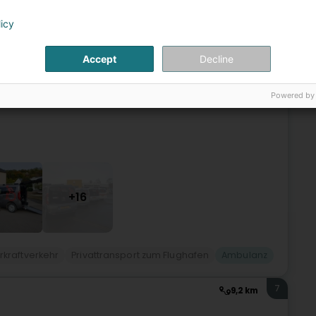
6
8,3 km
licy
)
Accept
Decline
à Diekirch.Nous avons des taxis jusqu'à 8 places. Ambulance
Powered by
rt agréé par la Caisse de Maladie pour malades assis et
+16
rkraftverkehr
Privattransport zum Flughafen
Ambulanz
7
9,2 km