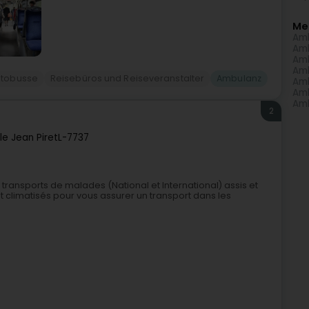
Me
Amb
Amb
Amb
Amb
utobusse
Reisebüros und Reiseveranstalter
Ambulanz
Amb
Amb
Amb
2
lle Jean Piret
L-7737
ransports de malades (National et International) assis et
nt climatisés pour vous assurer un transport dans les