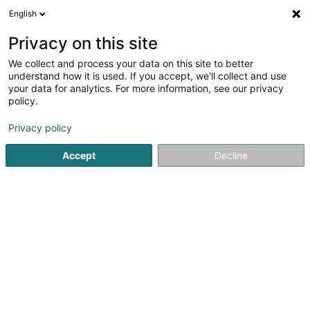
English
DE
Privacy on this site
We collect and process your data on this site to better
Verfeinere deine Suche
understand how it is used. If you accept, we'll collect and use
your data for analytics. For more information, see our privacy
Autour de moi
Heute geöffnet
(0)
policy.
1
Hygieneartikel in Bettange-sur-Mess
Ergebnis(se) für
en
Privacy policy
31ms
Accept
Decline
Startseite
Sonstige Haushaltsartikel
Hygieneartikel
Bett
1
LëtzBrush SARLS
37 Rue du Kiem
L-4976
Bettange-sur-Mess (Betten op der Mess)
Sonstige Haushaltsartikel