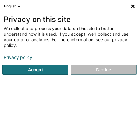
English
DE
Privacy on this site
We collect and process your data on this site to better
Verfeinere deine Suche
understand how it is used. If you accept, we'll collect and use
your data for analytics. For more information, see our privacy
Autour de moi
Bestbewertet
Barrierefreier Zuga
(1)
policy.
23
Immobilienentwickler in Bereldange
Ergebnis(se) für
en
Privacy policy
39ms
Accept
Decline
Startseite
Bauträgergeschäfte
Bereldange
Benötigen Sie einen Immobilienentwickler in Stadt?
Finden Sie kompetente Fachleute, die Sie bei der Umsetzung
Ihrer Immobilienprojekte in Stadt begleiten. Profitieren Sie von
einer individuellen Betreuung, fachkundiger Beratung und
sorgfältiger Umsetzung für ein Ergebnis, das Ihren Erwartungen
entspricht.
21