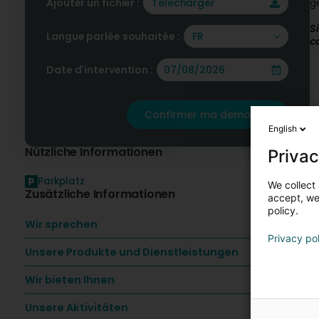
Ajouter un fichier :
Télécharger
g
S
Langue parlée souhaitée :
FR
c
Date d'intervention :
Confirmer ma demande
English
Nützliche Informationen
Privac
Parkplatz
We collect 
Zusätzliche Informationen
accept, we'
policy.
Wir sprechen
Privacy po
Unsere Produkte und Dienstleistungen
Wir bieten Ihnen
Unsere Aktivitäten