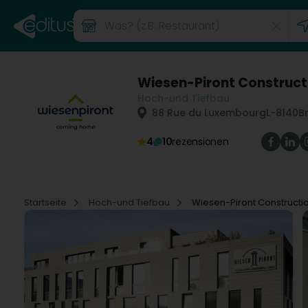
Wiesen-Piront Construct
Hoch-und Tiefbau
88 Rue du Luxembourg
L-8140
Br
4
10
rezensionen
Startseite
Hoch-und Tiefbau
Wiesen-Piront Constructi