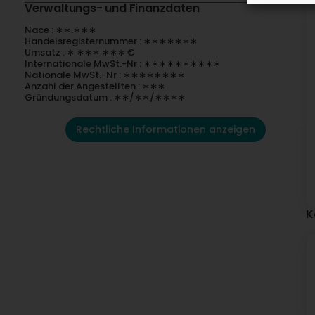
Verwaltungs- und Finanzdaten
Nace : ∗∗.∗∗∗
Handelsregisternummer : ∗∗∗∗∗∗∗
Umsatz : ∗ ∗∗∗ ∗∗∗ €
Internationale MwSt.-Nr : ∗∗∗∗∗∗∗∗∗∗
Nationale MwSt.-Nr : ∗∗∗∗∗∗∗∗
Anzahl der Angestellten : ∗∗∗
Gründungsdatum : ∗∗/∗∗/∗∗∗∗
Rechtliche Informationen anzeigen
K