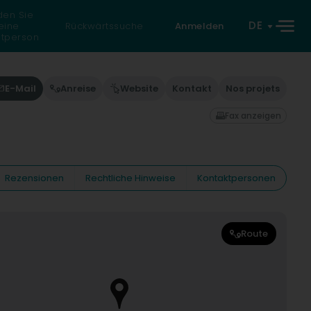
den Sie
DE
eine
Rückwärtssuche
Anmelden
atperson
E-Mail
Anreise
Website
Kontakt
Nos projets
Fax anzeigen
Rezensionen
Rechtliche Hinweise
Kontaktpersonen
Route