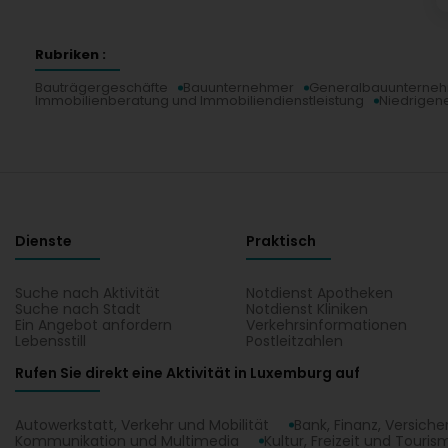
Rubriken :
Bauträgergeschäfte
Bauunternehmer
Generalbauunterne
Immobilienberatung und Immobiliendienstleistung
Niedrigen
Dienste
Praktisch
Suche nach Aktivität
Notdienst Apotheken
Suche nach Stadt
Notdienst Kliniken
Ein Angebot anfordern
Verkehrsinformationen
Lebensstill
Postleitzahlen
Rufen Sie direkt eine Aktivität in Luxemburg auf
Autowerkstatt, Verkehr und Mobilität
Bank, Finanz, Versich
Kommunikation und Multimedia
Kultur, Freizeit und Touris