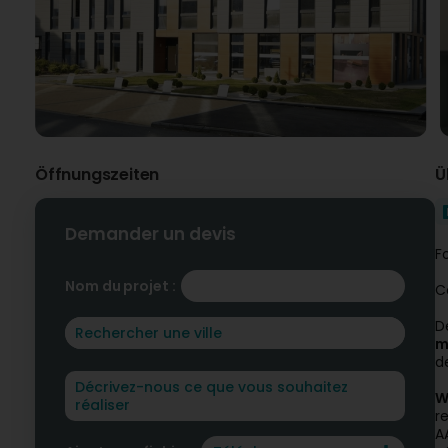
Öffnungszeiten
Ü
Demander un devis
F
Nom du projet :
C
D
m
d
W
r
A