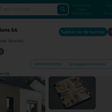
Finden Sie
Fin
einen
Fachmann
Priv
ions SA
Sehen Sie die Nummer
idel (Briddel)
ÖFFNUNGSZEITEN
Ein Angebot anfordern
ons SA