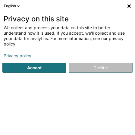
English
DE
Privacy on this site
We collect and process your data on this site to better
Verfeinere deine Suche
understand how it is used. If you accept, we'll collect and use
your data for analytics. For more information, see our privacy
Autour de moi
Barrierefreier Zugang
Heute geöff
(1)
policy.
1
Ergebnis(se) für
Privacy policy
Personalisierte Werbeartikel in Bascharage
en 45ms
Accept
Decline
Startseite
Werbegeschenke und Geschäftspräsente
Person
Objets-Pubart
41-43 Rue Clair-Chêne
L-4061
Esch-sur-Alzette (Esch-Uelzecht)