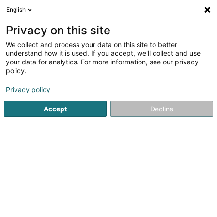
English
DE
Privacy on this site
We collect and process your data on this site to better
Axilux
understand how it is used. If you accept, we'll collect and use
your data for analytics. For more information, see our privacy
Elektrizität - Bedarf und Zubehör
policy.
55 Rue de Luxembourg
L-4391
Pontpierre (Steebrécken)
Privacy policy
Accept
Decline
Fax anzeigen
Mobiltelefon anzeigen
Kontakt
Service
Sehen Sie die Nummer
E-Mail
Anreise
Website
Startseite
Elektrizität - Bedarf und Zubehör
Axilux