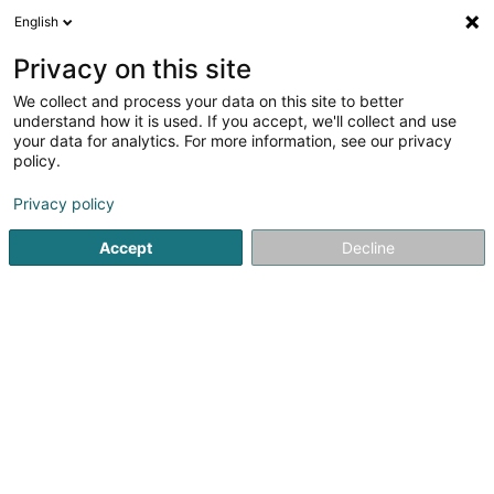
English
DE
Privacy on this site
We collect and process your data on this site to better
Verfeinere deine Suche
understand how it is used. If you accept, we'll collect and use
your data for analytics. For more information, see our privacy
Autour de moi
Luxembourg
Bestbewertet
(2)
(2)
policy.
3
Elektrischer Generator
Ergebnis(se) für
en 43ms
Privacy policy
Startseite
Motoren
Elektrischer Generator
Accept
Decline
1
Breger Frères et Fils Sàrl
39 Rue du Père Raphaël
L-2413
Luxembourg (Lëtzebuerg)
Bedient ganz Luxemburg
Breger Frères et fils Sàrl, mit Sitz in Luxemburg-Gasperich,
steht Ihnen seit 1956 zur Verfügung.Das Unternehmen ist
spezialisiert auf den Vertrieb von Werkzeugen, tragbaren
Elektro- und Gartengeräten für den professionellen und
privaten Gebrauch, in...