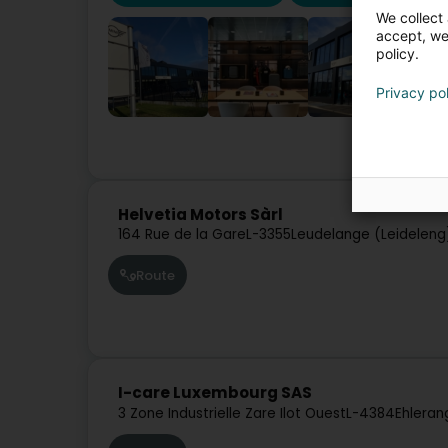
We collect 
accept, we'
policy.
Privacy po
A
Helvetia Motors Sàrl
164 Rue de la Gare
L-3355
Leudelange (Leideleng
Route
I-care Luxembourg SAS
3 Zone Industrielle Zare Ilot Ouest
L-4384
Ehleran