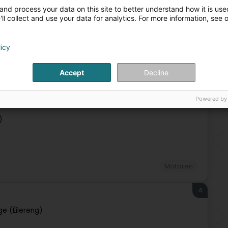
and process your data on this site to better understand how it is used
ll collect and use your data for analytics. For more information, see 
+3
licy
Accept
Decline
utowerkstatt
Reifen
Auto - Inspektion
Motorwartung
Powered by
3
)
Motoren
4
ge (Éilereng)