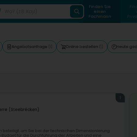
Finden Sie
Fin
einen
Fachmann
Priv
Angebotsanfrage
Online bestellen
Heute geö
(1)
(1)
1
erre (Steebrécken)
n beteiligt, um Sie bei der technischen Dimensionierung
in Budget für die Durchführung der Arbeiten und eine