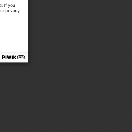
. If you
our privacy