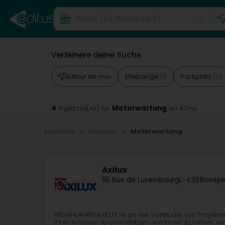
Verfeinere deine Suche
Autour de moi
Ehlerange
Parkplatz
(1)
(2)
4
Motorwartung
Ergebnis(se) für
en 47ms
Startseite
Motoren
Motorwartung
Axilux
55 Rue de Luxembourg
L-4391
Pontpi
NEUANLAGEN AXILUX ist an der Vorstudie von Projekte
Ihrer Anlagen zu unterstützen und Ihnen zu helfen, e