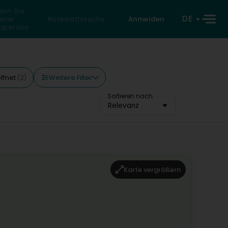
den Sie
DE
eine
Rückwärtssuche
Anmelden
atperson
Weitere Filter
ffnet
(2)
Sortieren nach
Relevanz
Karte vergrößern