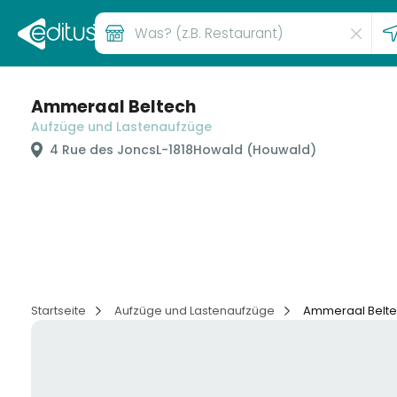
Ammeraal Beltech
Aufzüge und Lastenaufzüge
4 Rue des Joncs
L-1818
Howald (Houwald)
Startseite
Aufzüge und Lastenaufzüge
Ammeraal Belt