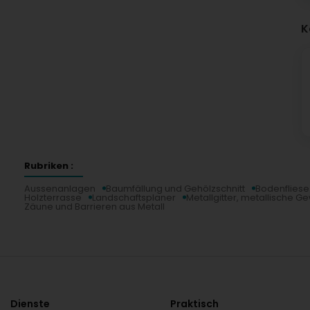
K
Rubriken :
Aussenanlagen
Baumfällung und Gehölzschnitt
Bodenfliese
Holzterrasse
Landschaftsplaner
Metallgitter, metallische 
Zäune und Barrieren aus Metall
Dienste
Praktisch