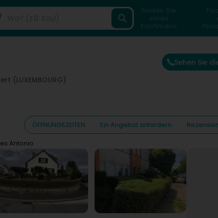
Finden Sie
Fin
einen
Fachmann
Priv
Sehen Sie d
tert (LUXEMBOURG)
ÖFFNUNGSZEITEN
Ein Angebot anfordern
Rezensio
ues Antonio