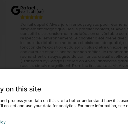
Rafael
vor 1 Jahr(en)
J’ai fait appel à Alves, jardinier paysagiste, pour réaména
simplement magnifique. Dès le premier contact, M. Alves s
conseil. Il a su transformer mes idées en un véritable coin 
respect de l’environnement. Le chantier a été mené avec s
le souci du détail. Les matériaux choisis sont de qualité,
fonction de l’exposition et du sol. En plus d’être un excell
chaleureuse et passionnée par son métier. Je recommand
recherchent un paysagiste de confiance, créatif et efficac
(Translated by Google) I called on Alves, landscape gard
result is simply magnificent. From the first contact, Mr. A
advice. He was able to transform my ideas into a true corn
and respect for the environment. The project was carried 
always with attention to detail. The materials chosen are 
according to exposure and soil. In addition to being an ex
y on this site
passionate about his profession. I highly recommend his se
and efficient landscaper. Thanks again for this superb wor
and process your data on this site to better understand how it is used
Antonio Alves
ll collect and use your data for analytics. For more information, see 
vor 4 Jahr(en)
licy