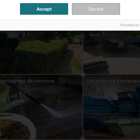
anabela midoes
nsere Artikel
vor 6 Jahr(en)
Accept
Decline
Elagage de buissons et haies
Aménagement extérie
Powered by
Nettoyage de terrasse
Location de conteneu