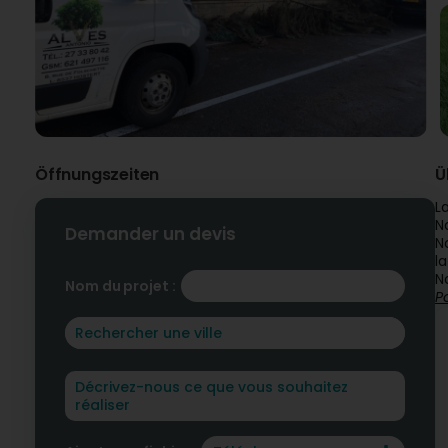
Öffnungszeiten
Ü
L
N
Demander un devis
N
l
N
Nom du projet :
P