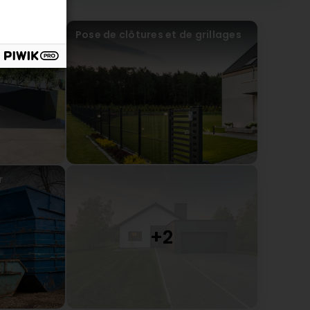
ur
Pose de clôtures et de grillages
r