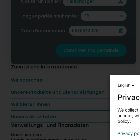
Ajouter un fichier :
Télécharger
Langue parlée souhaitée :
FR
Date d'intervention :
Confirmer ma demande
Zusätzliche Informationen
Wir sprechen
English
Unsere Produkte und Dienstleistungen
Privac
Wir bieten Ihnen
We collect 
accept, we'
Unsere Aktivitäten
policy.
Verwaltungs- und Finanzdaten
Privacy po
Nace : ∗∗.∗∗∗
Handelsregisternummer : ∗∗∗∗∗∗∗