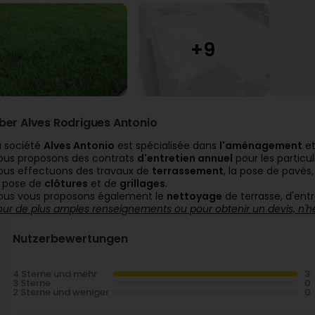
ber Alves Rodrigues Antonio
a société
Alves Antonio
est spécialisée dans
l'aménagement
et
ous proposons des contrats
d'entretien annuel
pour les particul
ous effectuons des travaux de
terrassement
, la pose de pavés,
a pose de
clôtures
et de
grillages
.
ous vous proposons également le
nettoyage
de terrasse, d'ent
our de plus amples renseignements ou pour obtenir un devis, n'h
Nutzerbewertungen
4 Sterne und mehr
3 Sterne
2 Sterne und weniger