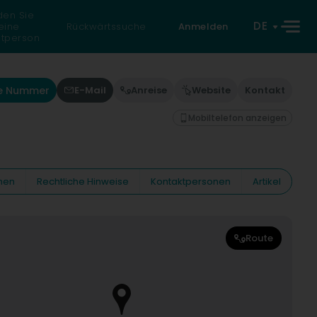
den Sie
DE
eine
Rückwärtssuche
Anmelden
atperson
ie Nummer
E-Mail
Anreise
Website
Kontakt
Mobiltelefon anzeigen
nen
Rechtliche Hinweise
Kontaktpersonen
Artikel
Route