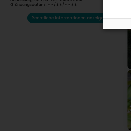
U
Gründungsdatum : ∗∗/∗∗/∗∗∗∗
Rechtliche Informationen anzeigen