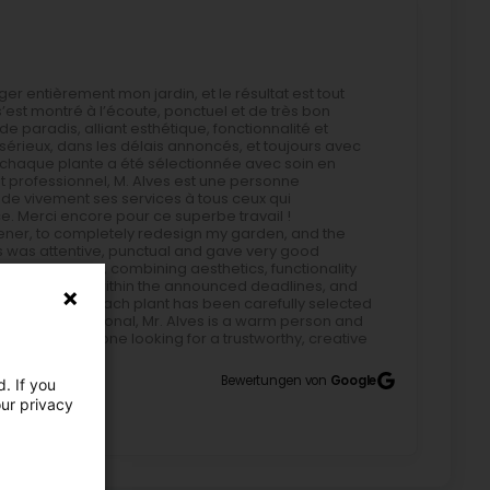
ger entièrement mon jardin, et le résultat est tout
’est montré à l’écoute, ponctuel et de très bon
de paradis, alliant esthétique, fonctionnalité et
érieux, dans les délais annoncés, et toujours avec
 et chaque plante a été sélectionnée avec soin en
ent professionnel, M. Alves est une personne
e vivement ses services à tous ceux qui
e. Merci encore pour ce superbe travail !
ener, to completely redesign my garden, and the
lves was attentive, punctual and gave very good
er of paradise, combining aesthetics, functionality
out seriously, within the announced deadlines, and
of quality, and each plant has been carefully selected
cellent professional, Mr. Alves is a warm person and
rvices to anyone looking for a trustworthy, creative
k!
Bewertungen von
Google
. If you
our privacy