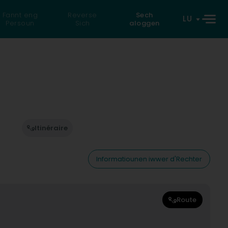
Fannt eng
Reverse
Sech
LU
Persoun
Sich
aloggen
Itinéraire
Informatiounen iwwer d'Rechter
Route