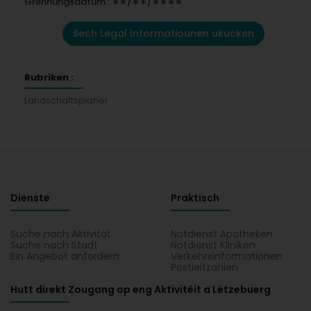
Grënnungsdatum : ∗∗/∗∗/∗∗∗∗
Sech Legal Informatiounen ukucken
Rubriken :
Landschaftsplaner
Dienste
Praktisch
Suche nach Aktivität
Notdienst Apotheken
Suche nach Stadt
Notdienst Kliniken
Ein Angebot anfordern
Verkehrsinformationen
Postleitzahlen
Hutt direkt Zougang op eng Aktivitéit a Lëtzebuerg