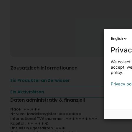
English
Privac
We collect 
Zousätzlech Informatiounen
accept, we'
policy.
Eis Produkter an Zerwisser
Privacy po
Eis Aktivitéiten
Daten administrativ & finanziell
Nace : ∗∗.∗∗∗
N° vum Handelsregister : ∗∗∗∗∗∗∗
International TVAsnummer : ∗∗∗∗∗∗∗∗∗∗
Kapital : ∗∗ ∗∗∗ €
Unzuel un Ugestallten : ∗∗∗