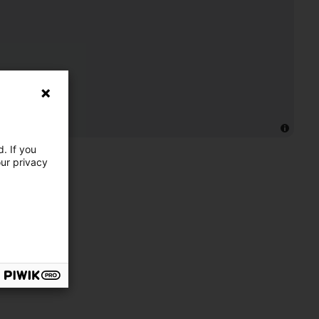
. If you
our privacy