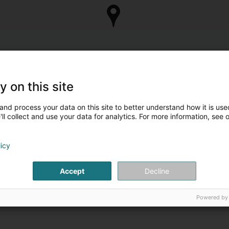
y on this site
and process your data on this site to better understand how it is used
ll collect and use your data for analytics. For more information, see 
licy
Accept
Decline
Powered by