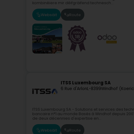
kombinéiere mir déifgräifend technesch...
Websäit
Route
ITSS Luxembourg SA
6 Rue d'Arlon
L-8399
Windhof (Koeric
ITSS Luxembourg SA - Solutions et services des tech
bancaire n°1 au monde Basés à Windhof depuis 2007
de deux décennies d'expertise en...
Websäit
Route