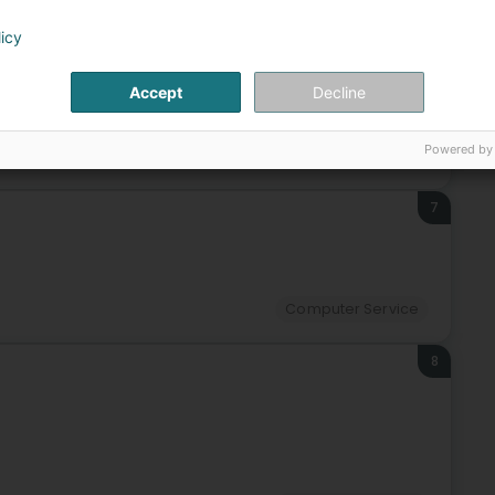
6
licy
Accept
Decline
Powered by
Computer Service
7
Computer Service
8