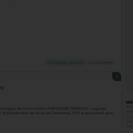
Computer Service
IT consulting
2
h)
Méi
Inf
nologies de l'information.PARTENAIRE TEMENOS - Logiciel
Inf
 et partenaire de choix de Temenos, ITSS a accumulé plus
IT 
Clo
Sop