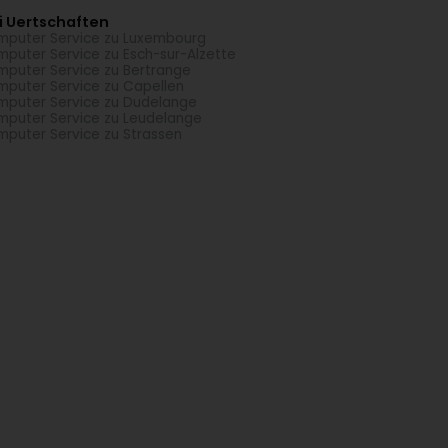
i Uertschaften
puter Service zu Luxembourg
puter Service zu Esch-sur-Alzette
puter Service zu Bertrange
puter Service zu Capellen
puter Service zu Dudelange
puter Service zu Leudelange
puter Service zu Strassen