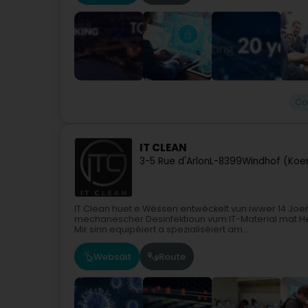
Co
IT CLEAN
3-5 Rue d'Arlon
L-8399
Windhof (Koer
IT Clean huet e Wëssen entwéckelt vun iwwer 14 Jo
mechanescher Desinfektioun vum IT-Material mat Hë
Mir sinn equipéiert a spezialiséiert am...
Websäit
Route