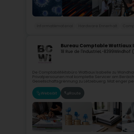
Informatikmaterial
Hardware Ennerhalt
Comp
Bureau Comptable Wattiaux I
18 Rue de l'Industrie
L-8399
Windhof (
De Comptabilitéitsbüro Wattiaux Isabelle zu Wandhaf
Privatpersounen mat komplette Servicer am Beräich 
Gesellschaftsgrënnung zu Lëtzebuerg. Mat enger per
Websäit
Route