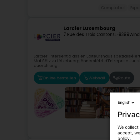
Comptabel
Expe
Larcier Luxembourg
7 Rue des Trois Cantons
L-8399
Wind
Larcier-Intersentia ass en Editeurshaus spezialiséie
Mat Sëtz zu Lëtzebuerg ënnerstëtzt d’Entreprise Jurist
duerch eng...
Online bestellen
Websäit
Route
English
Privac
We collect 
accept, we'
policy.