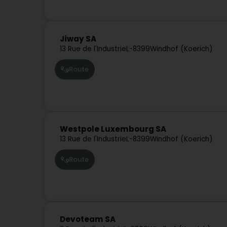
Jiway SA
13 Rue de l'Industrie
L-8399
Windhof (Koerich)
Route
Westpole Luxembourg SA
13 Rue de l'Industrie
L-8399
Windhof (Koerich)
Route
Devoteam SA