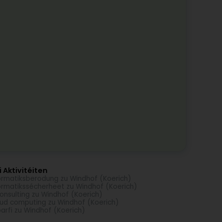
 Aktivitéiten
ormatiksberodung zu Windhof (Koerich)
ormatikssécherheet zu Windhof (Koerich)
consulting zu Windhof (Koerich)
ud computing zu Windhof (Koerich)
arfi zu Windhof (Koerich)