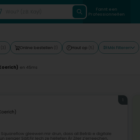
Fannt een
Professionnellen
Méi Filteren
g
Online bestellen
Haut op
(3)
(1)
(5)
Koerich)
en 45ms
1
Koerich)
uareflow gleewen mir drun, dass all Betrib e digitale
senger Säit.Fir Iech ze hëllefen Är Ziler z’erreechen,