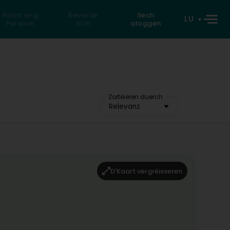
Fannt eng
Reverse
Sech
LU
Persoun
Sich
aloggen
Zortéieren duerch
Relevanz
D'Kaart vergréisseren