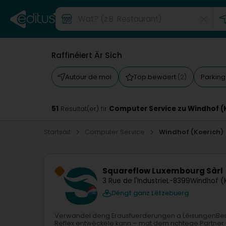
Raffinéiert Är Sich
Autour de moi
Top bewäert
Parkin
(2)
51
Computer Service zu Windhof (
Resultat(er) fir
Startsäit
Computer Service
Windhof (Koerich)
Squareflow Luxembourg Sàrl
3 Rue de l'Industrie
L-8399
Windhof (
Déngt ganz Lëtzebuerg
Verwandel deng Erausfuerderungen a LéisungenBei Sq
Reflex entwéckele kann – mat dem richtege Partner un 