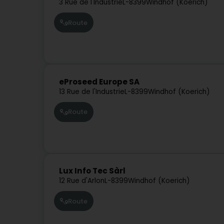
3 Rue de l'Industrie
L-8399
Windhof (Koerich)
Route
eProseed Europe SA
13 Rue de l'Industrie
L-8399
Windhof (Koerich)
Route
Lux Info Tec Sàrl
12 Rue d'Arlon
L-8399
Windhof (Koerich)
Route