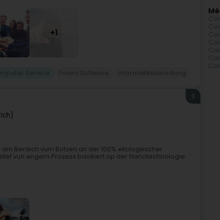
Mé
Com
Com
+1
Com
Com
Com
Com
Com
mputer Service
Finanz Software
Informatiksberodung
3
ich)
er am Beräich vum Botzen an der 100% ekologescher
llef vun engem Prozess baséiert op der Nanotechnologie.