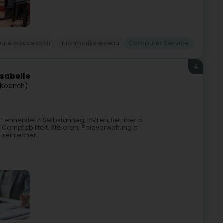
utersaccessoir
Informatiksréseau
Computer Service
4
sabelle
Koerich)
f ënnerstëtzt Selbstänneg, PMEen, Betriber a
Comptabilitéit, Steieren, Paieverwaltung a
séinlecher...