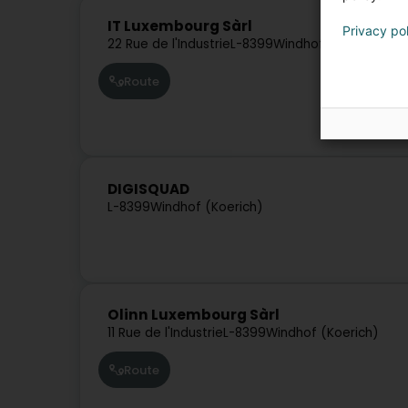
IT Luxembourg Sàrl
Privacy po
22 Rue de l'Industrie
L-8399
Windhof (Koerich)
Route
DIGISQUAD
L-8399
Windhof (Koerich)
Olinn Luxembourg Sàrl
11 Rue de l'Industrie
L-8399
Windhof (Koerich)
Route