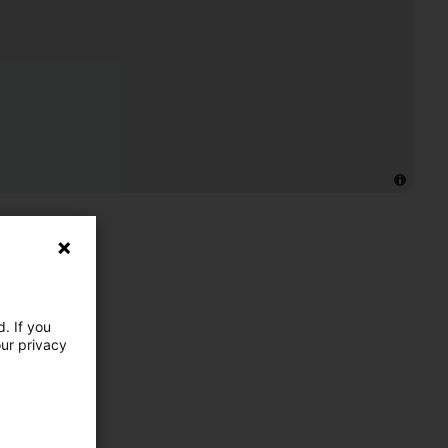
. If you
our privacy