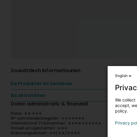
Zousätzlech Informatiounen
English
Eis Produkter an Zerwisser
Privac
Eis Aktivitéiten
We collect 
Daten administrativ & finanziell
accept, we'
policy.
Nace : ∗∗.∗∗∗
N° vum Handelsregister : ∗∗∗∗∗∗∗
International TVAsnummer : ∗∗∗∗∗∗∗∗∗∗
Privacy po
Unzuel un Ugestallten : ∗∗∗
Grënnungsdatum : ∗∗/∗∗/∗∗∗∗