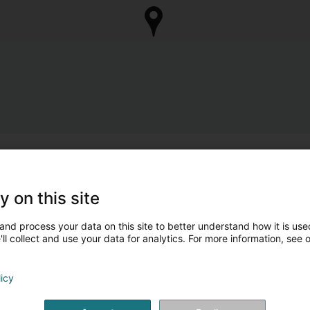
y on this site
and process your data on this site to better understand how it is used
ll collect and use your data for analytics. For more information, see 
licy