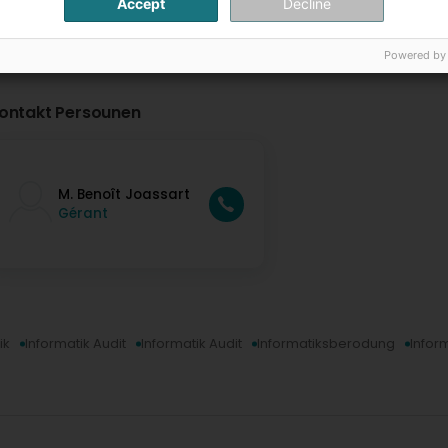
Accept
Decline
Powered by
ontakt Persounen
M. Benoît Joassart
Gérant
ik
Informatik Audit
Informatik Audit
Informatiksberodung
Infor