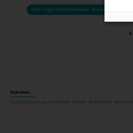
Sech Legal Informatiounen ukucken
K
Rubriken :
Audit an Berodung
Computer Service
Dateschutz
Informat