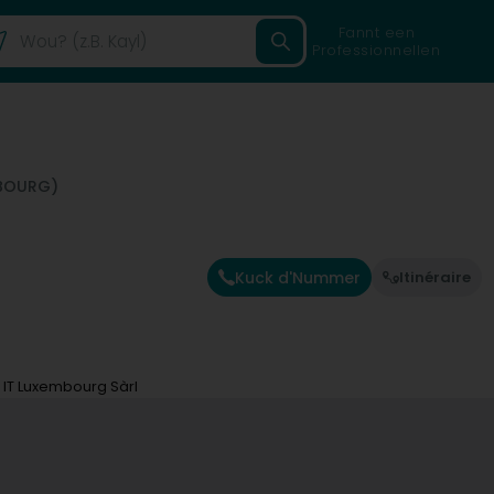
Fannt een
Professionnellen
MBOURG)
Kuck d'Nummer
Itinéraire
IT Luxembourg Sàrl