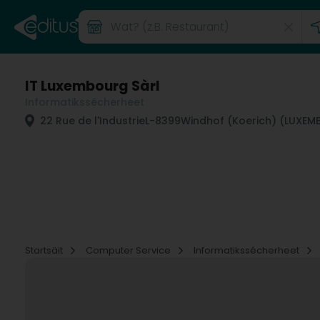
IT Luxembourg Sàrl
Informatikssécherheet
22 Rue de l'Industrie
L-8399
Windhof (Koerich) (LUXE
Startsäit
Computer Service
Informatikssécherheet