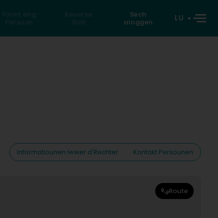
Fannt eng
Reverse
Sech
LU
Persoun
Sich
aloggen
Informatiounen iwwer d'Rechter
Kontakt Persounen
Route