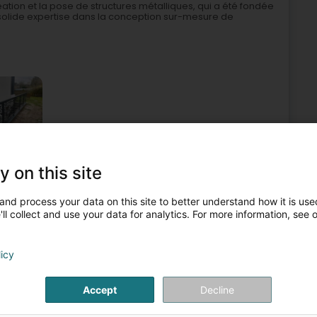
ation et la pose de structures métalliques, qui a été fondée
 solide expertise dans la conception sur-mesure de
y on this site
r an Balustrade
Gelänner
Automatesch Garagepaart
and process your data on this site to better understand how it is used
6
44,1 km
ll collect and use your data for analytics. For more information, see 
bourg (Lëtzebuerg)
licy
Bienvenue chez Mylar SARL, spécialiste de la vente et de
Accept
Decline
es particuliers et les professionnels. Nous intervenons sur