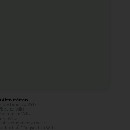
 Aktivitéiten
ndokteren zu Wiltz
fbau zu Wiltz
taurant zu Wiltz
é zu Wiltz
obilienagence zu Wiltz
entlechen Déngscht zu Wiltz