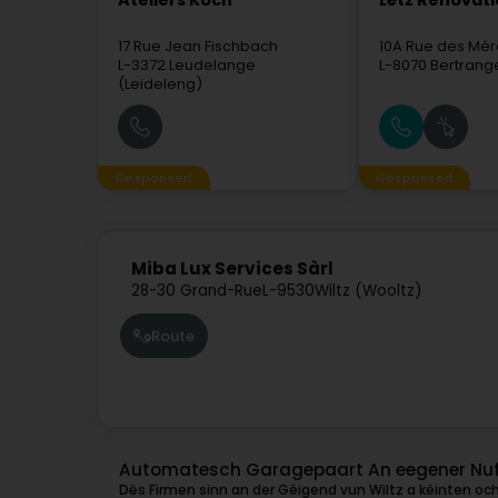
Ateliers Koch
Lëtz Rénovat
17 Rue Jean Fischbach
10A Rue des Mér
L-3372
Leudelange
L-8070
Bertrang
(Leideleng)
Gesponsert
Gesponsert
Miba Lux Services Sàrl
28-30 Grand-Rue
L-9530
Wiltz (Wooltz)
Route
Automatesch Garagepaart An eegener Nuff
Dës Firmen sinn an der Géigend vun Wiltz a kéinten och