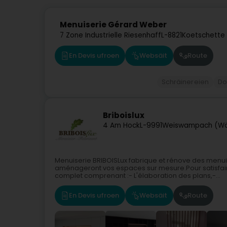
Menuiserie Gérard Weber
7 Zone Industrielle Riesenhaff
L-8821
Koetschette 
En Devis ufroen
Websäit
Route
Schräinereien
Do
Briboislux
4 Am Hock
L-9991
Weiswampach (W
Menuiserie BRIBOISLux fabrique et rénove des menu
aménageront vos espaces sur mesure.Pour satisfair
complet comprenant :- L'élaboration des plans,-...
En Devis ufroen
Websäit
Route