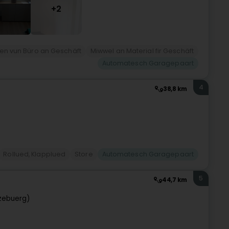
+2
n vun Büro an Geschäft
Miwwel an Material fir Geschäft
Automatesch Garagepaart
4
38,8 km
Rollued, Klapplued
Store
Automatesch Garagepaart
5
44,7 km
zebuerg)