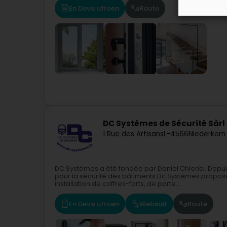
En Devis ufroen
Route
DC Systèmes de Sécurité Sàrl
1 Rue des Artisans
L-4566
Niederkorn
DC Systèmes a été fondée par Daniel Chierici. Depu
pour la sécurité des bâtiments.Dc Systèmes propose
installation de coffres-forts, de porte...
En Devis ufroen
Websäit
Route