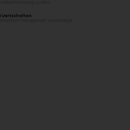
obilienförderung zu Wiltz
i Uertschaften
omatesch Garagepaart zu Knutange