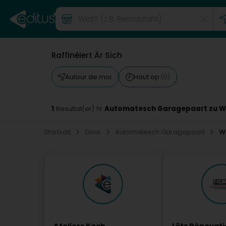
Raffinéiert Är Sich
Autour de moi
Haut op
(0)
1
Automatesch Garagepaart zu Wi
Resultat(er) fir
Startsäit
Door
Automatesch Garagepaart
Wi