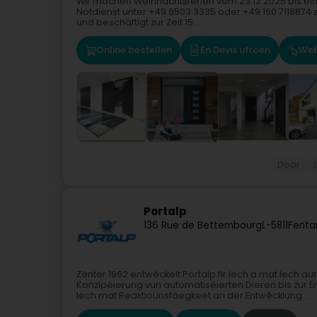
Wir machen Weihnachtsferien vom 23.12.2025 bis einsch
Notdienst unter +49 6503 3335 oder +49 160 711887
und beschäftigt zur Zeit 15...
Online bestellen
En Devis ufroen
Web
Door
Portalp
136 Rue de Bettembourg
L-5811
Fenta
Zënter 1962 entwéckelt Portalp fir Iech a mat Iech 
Konzipéierung vun automatiséierten Dieren bis zur
Iech mat Reaktiounsfäegkeet an der Entwécklung...