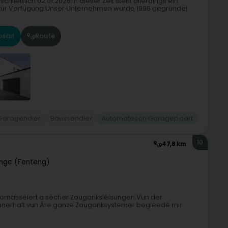
ließlich 02.01.2026.In dieser Zeit steht allerdings ein
4 zur Verfügung.Unser Unternehmen wurde 1996 gegründet
säit
Route
Garagendier
Baussendier
Automatesch Garagepaart
10
47,8 km
nge (Fenteng)
automatiséiert a sécher Zouganksléisungen.Vun der
 Ënnerhalt vun Äre ganze Zouganksystemer begleedë mir