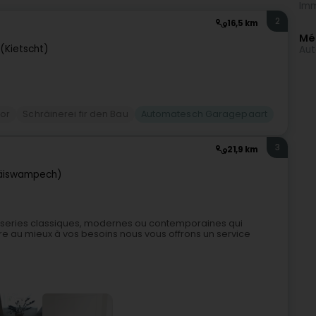
Imm
2
16,5 km
Mé
(Kietscht)
Aut
or
Schräinerei fir den Bau
Automatesch Garagepaart
3
21,9 km
äiswampech)
iseries classiques, modernes ou contemporaines qui
e au mieux à vos besoins nous vous offrons un service