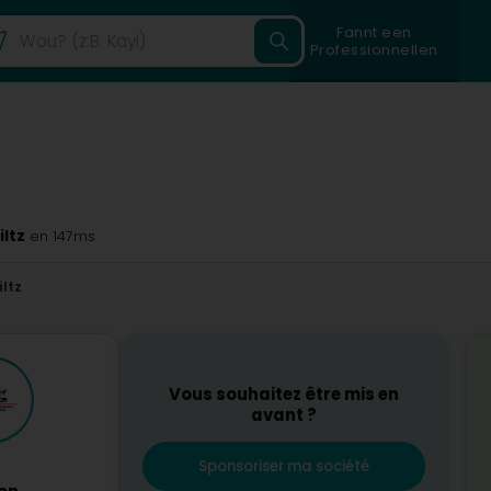
Fannt een
Professionnellen
ltz
en 147ms
ltz
Vous souhaitez être mis en
avant ?
Sponsoriser ma société