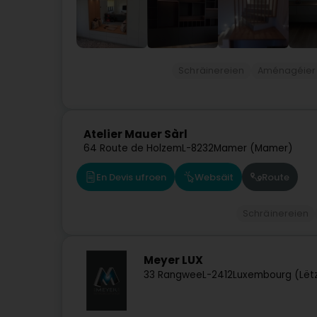
Schräinereien
Aménagéiere
Atelier Mauer Sàrl
64 Route de Holzem
L-8232
Mamer (Mamer)
En Devis ufroen
Websäit
Route
Schräinereien
Meyer LUX
33 Rangwee
L-2412
Luxembourg (Lët