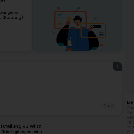
ion
ovingiens
e (Bartreng)
1
Méi
Door
Zän
Déi
Res
Kin
stellung vu Wiltz
Imm
Öff
 fir Iech gëeegent sinn.