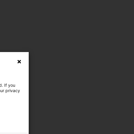
. If you
our privacy