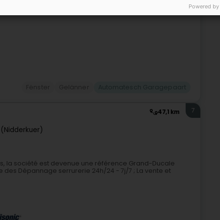
Powered by
Fënster
Gelänner
Automatesch Garagepaart
7
47,1 km
 (Nidderkuer)
is, la société est devenue une référence Grand-Ducale
 des Dépannage serrurerie 24h/24 - 7j/7 ; La vente et