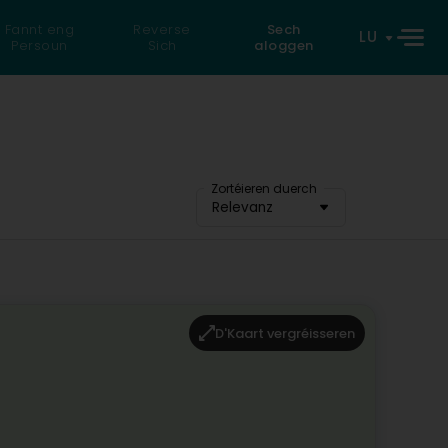
Fannt eng
Reverse
Sech
LU
Persoun
Sich
aloggen
Zortéieren duerch
Relevanz
D'Kaart vergréisseren