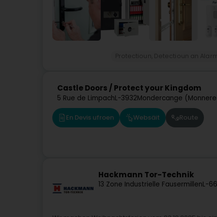
Protectioun, Detectioun an Alar
Castle Doors / Protect your Kingdom
5 Rue de Limpach
L-3932
Mondercange (Monnere
En Devis ufroen
Websäit
Route
Hackmann Tor-Technik
13 Zone Industrielle Fausermillen
L-6