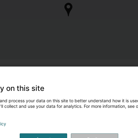
y on this site
and process your data on this site to better understand how it is used
ll collect and use your data for analytics. For more information, see 
licy