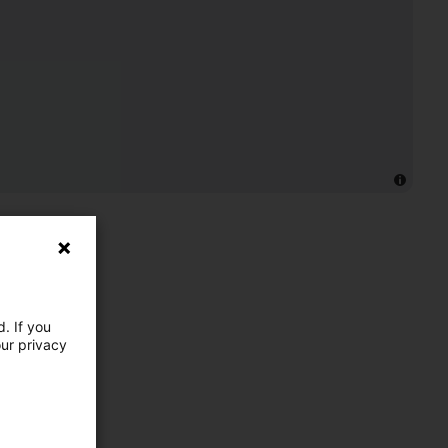
. If you
our privacy