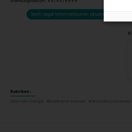
Grënnungsdatum : ∗∗/∗∗/∗∗∗∗
Sech Legal Informatiounen ukucken
K
Rubriken :
Alternativ Energie
Bioethanol-Kamein
Décoratiounskamein