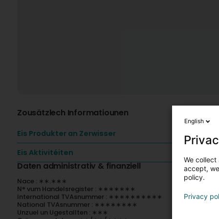
Zousätzlech Informatiounen
English
Eis Produkter an Zerwisser
Privac
Eis Aktivitéiten
We collect 
Daten administrativ & finanziell
accept, we'
policy.
Nace : ∗∗.∗∗∗
N° vum Handelsregister : ∗∗∗∗∗∗∗
International TVAsnummer : ∗∗∗∗∗∗∗∗∗∗
Privacy po
National TVAsnummer : ∗∗∗∗∗∗∗∗
Unzuel un Ugestallten : ∗∗∗