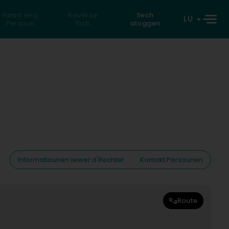
Fannt eng
Reverse
Sech
LU
Persoun
Sich
aloggen
Informatiounen iwwer d'Rechter
Kontakt Persounen
Route