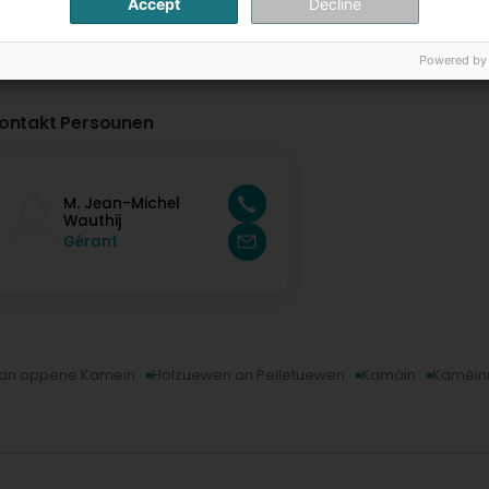
Accept
Decline
Powered by
ontakt Persounen
M. Jean-Michel
Wauthij
Gérant
 an oppene Kamein
Holzuewen an Pelletuewen
Kamäin
Kaméin