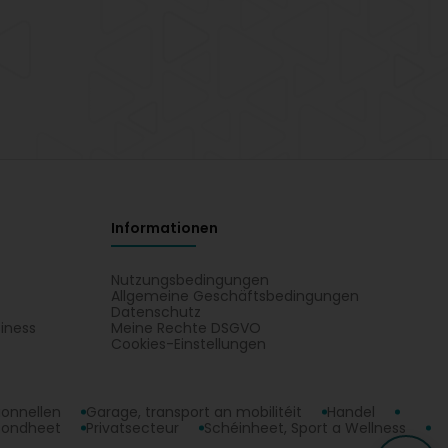
Informationen
Nutzungsbedingungen
Allgemeine Geschäftsbedingungen
Datenschutz
iness
Meine Rechte DSGVO
t
Cookies-Einstellungen
ionnellen
Garage, transport an mobilitéit
Handel
sondheet
Privatsecteur
Schéinheet, Sport a Wellness