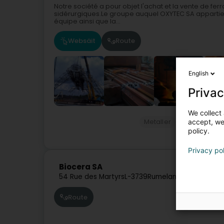
Notre société a pour objet l'achat et la vente de fer
sidérurgiques.Le groupe auquel OXYTEC SA appartient 
équipe ainsi que la...
Websäit
Route
English
Privac
We collect 
accept, we'
Metaller
Demolitioun
policy.
Privacy po
Biocera SA
54 Rue des Martyrs
L-3739
Rumelange (Rëmelen
Route