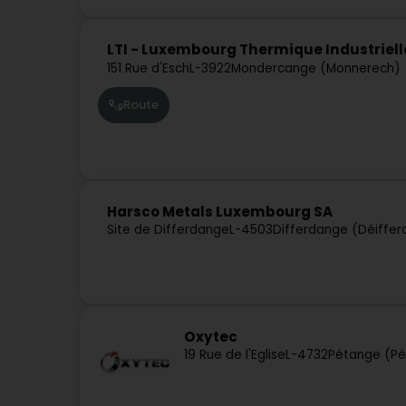
LTI - Luxembourg Thermique Industriell
151 Rue d'Esch
L-3922
Mondercange (Monnerech)
Route
Harsco Metals Luxembourg SA
Site de Differdange
L-4503
Differdange (Déiffe
Oxytec
19 Rue de l'Eglise
L-4732
Pétange (Pé