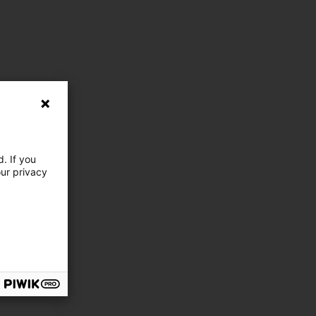
. If you
our privacy