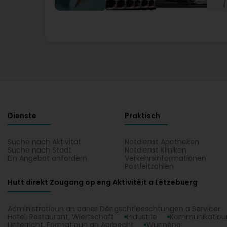
Dienste
Praktisch
Suche nach Aktivität
Notdienst Apotheken
Suche nach Stadt
Notdienst Kliniken
Ein Angebot anfordern
Verkehrsinformationen
Postleitzahlen
Hutt direkt Zougang op eng Aktivitéit a Lëtzebuerg
Administratioun an aaner Déngschtleeschtungen a Servicer
Hotel, Restaurant, Wiertschaft
Industrie
Kommunikatioun
Unterricht, Formatioun an Aarbecht
Wunnéng