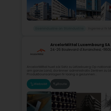
Eisenindustrie an Stolindustrie
Ingenieur fir
ArcelorMittal Luxembourg SA
24-26 Boulevard d'Avranches
L-1160
ArcelorMittal huet säi Sëtz zu Lëtzebuerg.Op natio
am ganze Land, dorënner administrativ Zentren zu 
Produktiounsanlagen fir laang a gezunnen...
Websäit
Route