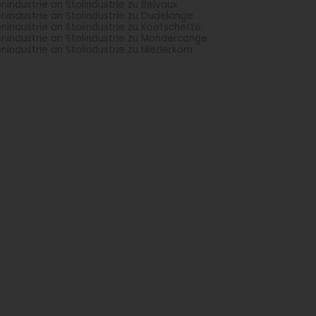
enindustrie an Stolindustrie zu Belvaux
enindustrie an Stolindustrie zu Dudelange
enindustrie an Stolindustrie zu Koetschette
enindustrie an Stolindustrie zu Mondercange
enindustrie an Stolindustrie zu Niederkorn