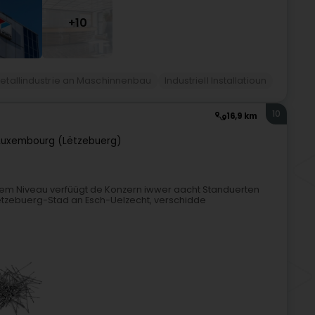
+10
 Metallindustrie an Maschinnenbau
Industriell Installatioun
10
16,9 km
Luxembourg (Lëtzebuerg)
nalem Niveau verfüügt de Konzern iwwer aacht Standuerten
Lëtzebuerg-Stad an Esch-Uelzecht, verschidde