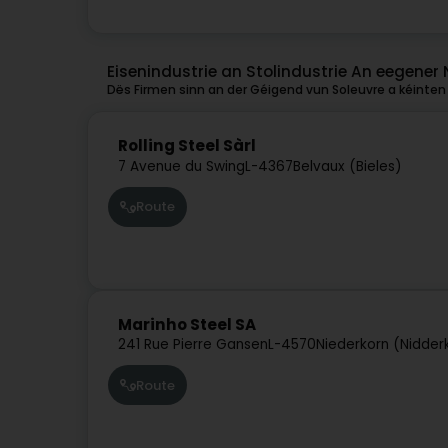
Eisenindustrie an Stolindustrie An eegener 
Dës Firmen sinn an der Géigend vun Soleuvre a kéinten 
Rolling Steel Sàrl
7 Avenue du Swing
L-4367
Belvaux (Bieles)
Route
Marinho Steel SA
241 Rue Pierre Gansen
L-4570
Niederkorn (Nidder
Route