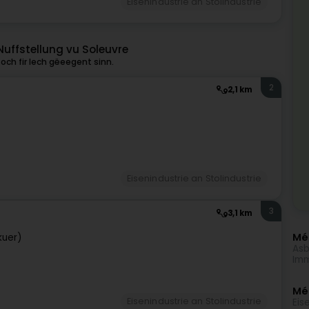
Eisenindustrie an Stolindustrie
Nuffstellung vu Soleuvre
och fir Iech gëeegent sinn.
2
2,1 km
Eisenindustrie an Stolindustrie
3
3,1 km
Méi
kuer)
Asb
Imm
Mé
Eisenindustrie an Stolindustrie
Eis