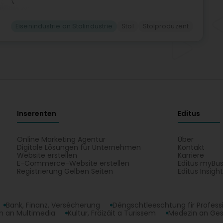
Eisenindustrie an Stolindustrie
Stol
Stolproduzent
Inserenten
Editus
Online Marketing Agentur
Über
Digitale Lösungen für Unternehmen
Kontakt
Website erstellen
Karriere
E-Commerce-Website erstellen
Editus myBus
Registrierung Gelben Seiten
Editus Insigh
Bank, Finanz, Versécherung
Déngschtleeschtung fir Profess
 an Multimedia
Kultur, Fräizäit a Turissem
Medezin an Ge