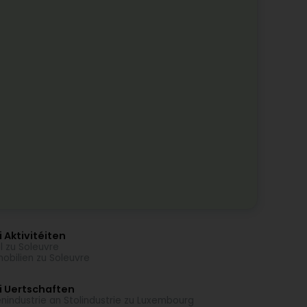
 Aktivitéiten
l zu Soleuvre
obilien zu Soleuvre
i Uertschaften
enindustrie an Stolindustrie zu Luxembourg