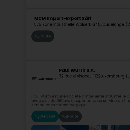
MCM Import-Export Sàrl
575 Zone Industrielle Wolser
L-3452
Dudelange (D
Route
Paul Wurth S.A.
32 Rue d'Alsace
L-1122
Luxembourg (L
Paul Wurth est une société d'ingénierie industrie
avec plus de 150 ans d'expérience au service de l'ind
sert de centre technologique...
Websäit
Route