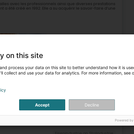
railles avec les professionnels ainsi que diverses prestations
a été créé en 1992. Elle a su acquérir le savoir-faire d’une
y on this site
and process your data on this site to better understand how it is used
ll collect and use your data for analytics. For more information, see 
saarbechten an Spréngaarbechten
Recycling vun Metall
Eisenindustrie an Stolindustrie
licy
7
9,6 km
Accept
Decline
g)
Powered by
Eisenindustrie an Stolindustrie