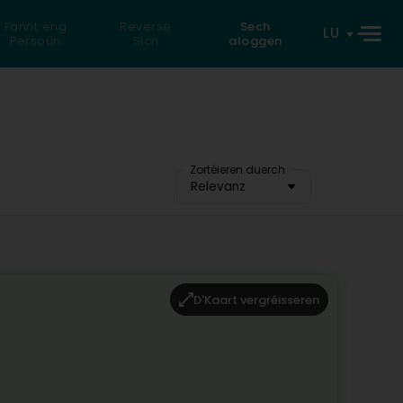
Fannt eng
Reverse
Sech
LU
Persoun
Sich
aloggen
Zortéieren duerch
Relevanz
D'Kaart vergréisseren