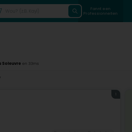
Fannt een
Professionnellen
u Soleuvre
en 33ms
e
1