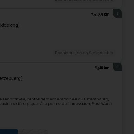
8
10,4 km
iddeleng)
Eisenindustrie an Stolindustrie
9
16 km
ëtzebuerg)
lle de renommée, profondément enracinée au Luxembourg,
ustrie sidérurgique. À la pointe de l'innovation, Paul Wurth