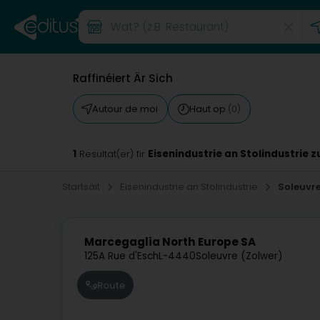
Raffinéiert Är Sich
Autour de moi
Haut op
(0)
1
Eisenindustrie an Stolindustrie z
Resultat(er) fir
Startsäit
Eisenindustrie an Stolindustrie
Soleuvr
Marcegaglia North Europe SA
125A Rue d'Esch
L-4440
Soleuvre (Zolwer)
Route