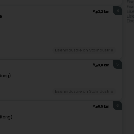
Eis
Eis
4
Eis
3,2 km
e
Eis
Eis
Eisenindustrie an Stolindustrie
5
3,8 km
rdang)
Eisenindustrie an Stolindustrie
6
6,5 km
iteng)