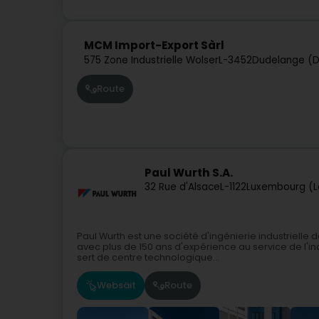
MCM Import-Export Sàrl
575 Zone Industrielle Wolser
L-3452
Dudelange (D
Route
Paul Wurth S.A.
32 Rue d'Alsace
L-1122
Luxembourg (L
Paul Wurth est une société d'ingénierie industrie
avec plus de 150 ans d'expérience au service de l'ind
sert de centre technologique...
Websäit
Route