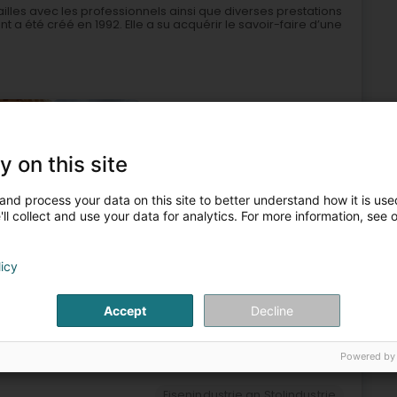
railles avec les professionnels ainsi que diverses prestations
a été créé en 1992. Elle a su acquérir le savoir-faire d’une
y on this site
and process your data on this site to better understand how it is used
ll collect and use your data for analytics. For more information, see 
saarbechten an Spréngaarbechten
Recycling vun Metall
Eisenindustrie an Stolindustrie
licy
7
9,2 km
Accept
Decline
g)
Powered by
Eisenindustrie an Stolindustrie