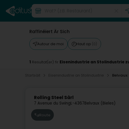
Raffinéiert Är Sich
Autour de moi
Haut op
(0)
1
Eisenindustrie an Stolindustrie z
Resultat(er) fir
Startsäit
Eisenindustrie an Stolindustrie
Belvaux
Rolling Steel Sàrl
7 Avenue du Swing
L-4367
Belvaux (Bieles)
Route