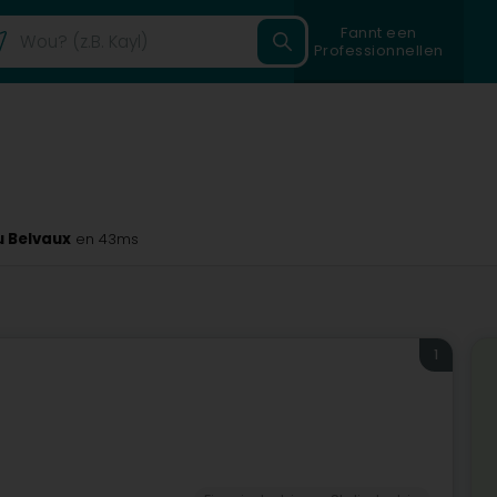
Fannt een
Professionnellen
u Belvaux
en 43ms
1