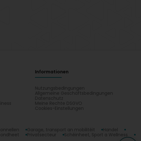
Informationen
Nutzungsbedingungen
Allgemeine Geschäftsbedingungen
Datenschutz
iness
Meine Rechte DSGVO
t
Cookies-Einstellungen
ionnellen
Garage, transport an mobilitéit
Handel
sondheet
Privatsecteur
Schéinheet, Sport a Wellness