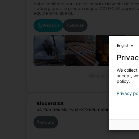
Notre société a pour objet l'achat et la vente de fer
sidérurgiques.Le groupe auquel OXYTEC SA appartient 
équipe ainsi que la...
Websäit
Route
English
Privac
We collect 
accept, we'
Metaller
Demolitioun
policy.
Privacy po
Biocera SA
54 Rue des Martyrs
L-3739
Rumelange (Rëmelen
Route