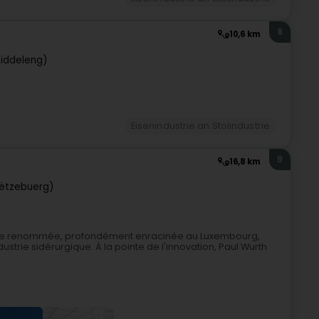
8
10,6 km
iddeleng)
Eisenindustrie an Stolindustrie
9
16,8 km
ëtzebuerg)
lle de renommée, profondément enracinée au Luxembourg,
ustrie sidérurgique. À la pointe de l'innovation, Paul Wurth