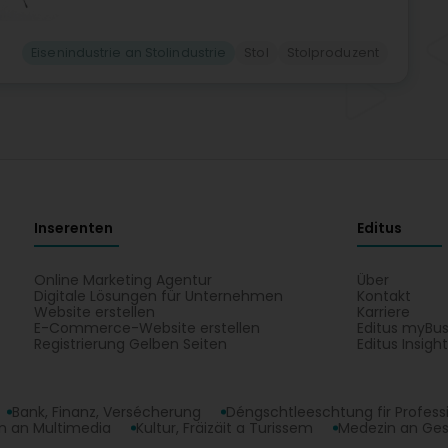
Eisenindustrie an Stolindustrie
Stol
Stolproduzent
Inserenten
Editus
Online Marketing Agentur
Über
Digitale Lösungen für Unternehmen
Kontakt
Website erstellen
Karriere
E-Commerce-Website erstellen
Editus myBus
Registrierung Gelben Seiten
Editus Insigh
Bank, Finanz, Versécherung
Déngschtleeschtung fir Profess
 an Multimedia
Kultur, Fräizäit a Turissem
Medezin an Ge