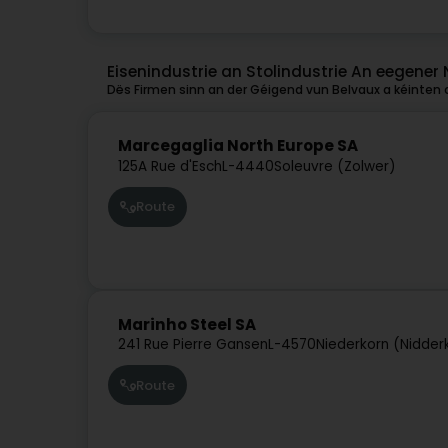
Eisenindustrie an Stolindustrie An eegener 
Dës Firmen sinn an der Géigend vun Belvaux a kéinten o
Marcegaglia North Europe SA
125A Rue d'Esch
L-4440
Soleuvre (Zolwer)
Route
Marinho Steel SA
241 Rue Pierre Gansen
L-4570
Niederkorn (Nidder
Route