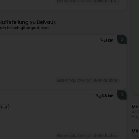
Eisenindustrie an Stolindustrie
Nuffstellung vu Belvaux
ch fir Iech gëeegent sinn.
2
1 km
Eisenindustrie an Stolindustrie
3
3,6 km
Méi
kuer)
Asb
Han
Mé
Eisenindustrie an Stolindustrie
Eis