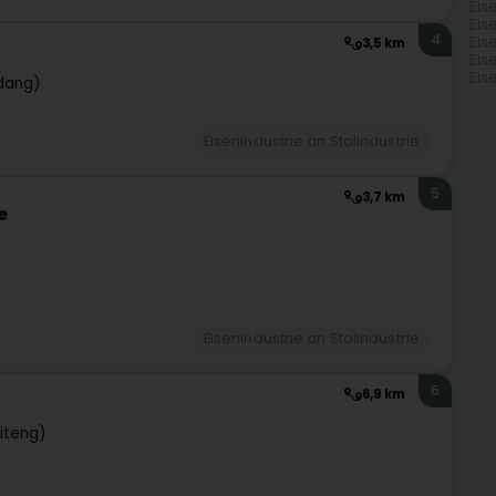
Eis
Eis
4
Eis
3,5 km
Eis
Eis
rdang)
Eisenindustrie an Stolindustrie
5
3,7 km
e
Eisenindustrie an Stolindustrie
6
6,9 km
iteng)