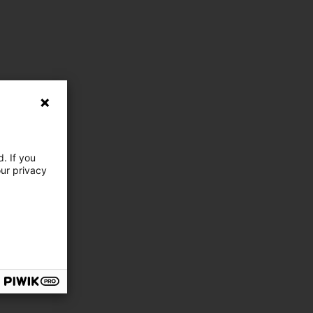
. If you
our privacy