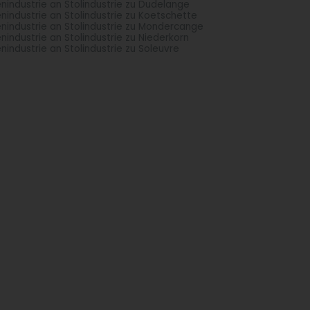
enindustrie an Stolindustrie zu Dudelange
enindustrie an Stolindustrie zu Koetschette
enindustrie an Stolindustrie zu Mondercange
enindustrie an Stolindustrie zu Niederkorn
enindustrie an Stolindustrie zu Soleuvre