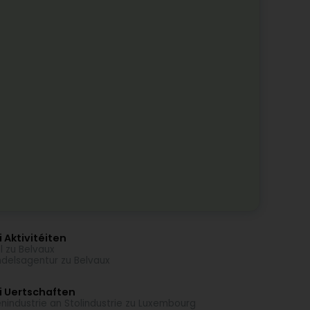
 Aktivitéiten
l zu Belvaux
delsagentur zu Belvaux
i Uertschaften
enindustrie an Stolindustrie zu Luxembourg