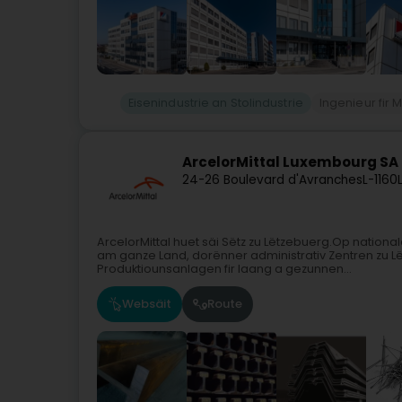
Eisenindustrie an Stolindustrie
Ingenieur fir
ArcelorMittal Luxembourg SA
24-26 Boulevard d'Avranches
L-1160
ArcelorMittal huet säi Sëtz zu Lëtzebuerg.Op natio
am ganze Land, dorënner administrativ Zentren zu 
Produktiounsanlagen fir laang a gezunnen...
Websäit
Route