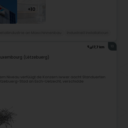
+10
 Metallindustrie an Maschinnenbau
Industriell Installatioun
10
17,7 km
Luxembourg (Lëtzebuerg)
nalem Niveau verfüügt de Konzern iwwer aacht Standuerten
Lëtzebuerg-Stad an Esch-Uelzecht, verschidde