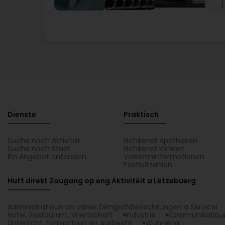
Dienste
Praktisch
Suche nach Aktivität
Notdienst Apotheken
Suche nach Stadt
Notdienst Kliniken
Ein Angebot anfordern
Verkehrsinformationen
Postleitzahlen
Hutt direkt Zougang op eng Aktivitéit a Lëtzebuerg
Administratioun an aaner Déngschtleeschtungen a Servicer
Hotel, Restaurant, Wiertschaft
Industrie
Kommunikatioun
Unterricht, Formatioun an Aarbecht
Wunnéng