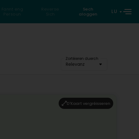
Fannt eng
Reverse
Sech
LU
Persoun
Sich
aloggen
Zortéieren duerch
Relevanz
D'Kaart vergréisseren