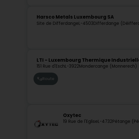
Harsco Metals Luxembourg SA
Site de Differdange
L-4503
Differdange (Déiffe
LTI - Luxembourg Thermique Industriell
151 Rue d'Esch
L-3922
Mondercange (Monnerech)
Route
Oxytec
19 Rue de l'Eglise
L-4732
Pétange (Pé